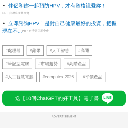
伴侶和妳一起預防HPV，才有資格說愛妳！
PR・台灣癌症基金會
立即諮詢HPV！是對自己健康最好的投資，把握
現在不...
PR・台灣癌症基金會
#處理器
#蘋果
#人工智慧
#高通
#筆記型電腦
#市場趨勢
#高階產品
#人工智慧電腦
#computex 2026
#平價產品
送【10個ChatGPT的好工具】電子書
ADVERTISEMENT