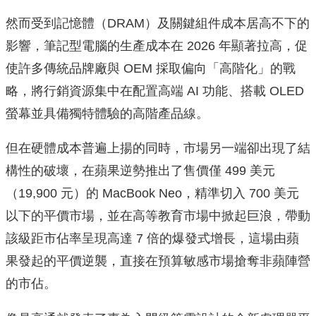
然而受到記憶體（DRAM）及關鍵組件成本居高不下的
影響，筆記型電腦的生產成本在 2026 年顯著拉高，促
使許多傳統品牌廠與 OEM 採取偏向「高階化」的戰
略，將行銷資源集中在配置高端 AI 功能、搭載 OLED
螢幕並具備獨特體驗的高階產品線。
但在硬體成本普遍上揚的同時，市場另一端卻出現了結
構性的破壞，在蘋果逆勢推出了售價僅 499 美元
（19,900 元）的 MacBook Neo，精準切入 700 美元
以下的平價市場，並在高等教育市場中掀起巨浪，帶動
該級距市佔率呈現高達 7 倍的爆發式增長，這場由蘋
果發起的平價逆襲，直接在預算敏感市場搶奪非蘋陣營
的市佔。