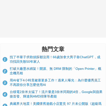
熱門文章
找了半輩子求助偵探都沒用！66歲加拿大男子靠ChatGPT，成
1
功找回失散50年家人
打破大廠墨水綁架！開源、無 DRM 限制的「Open Printer」概
2
念機亮相
用AI省下4小時竟被塞更多工作！過來人曝光：為什麼優秀員工
3
不再跟你分享怎麼使用AI
台積電2奈米太猛了！流片量是3奈米同期的4倍，Google與蘋果
4
搶首發、輝達與AMD排隊等產能
典藏界大地震！美國懷舊遊戲小店驚見 97 片未公開版《超級瑪