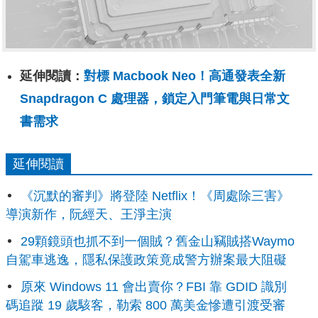
延伸閱讀：
對標 Macbook Neo！高通發表全新
Snapdragon C 處理器，鎖定入門筆電與日常文
書需求
延伸閱讀
《沉默的審判》將登陸 Netflix！《周處除三害》
導演新作，阮經天、王淨主演
29顆鏡頭也抓不到一個賊？舊金山竊賊搭Waymo
自駕車逃逸，隱私保護政策竟成警方辦案最大阻礙
原來 Windows 11 會出賣你？FBI 靠 GDID 識別
碼追蹤 19 歲駭客，勒索 800 萬美金慘遭引渡受審