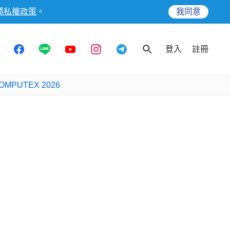
隱私權政策
。
我同意
登入
註冊
OMPUTEX 2026