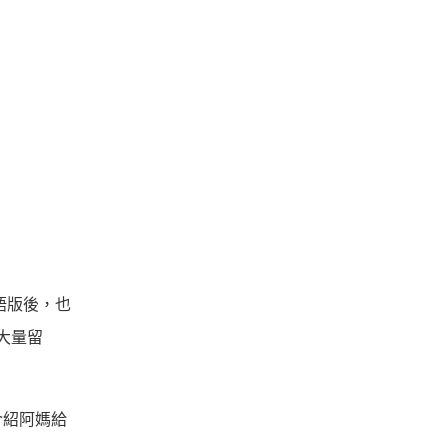
語版後，也
入大量留
介紹阿媽給