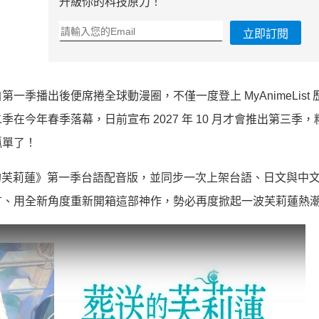
升級你的科技原力！
立即訂閱
季播出後便席捲全球動漫圈，不僅一度登上 MyAnimeList 
今年春季落幕，日前宣布 2027 年 10 月才會推出第三季，
孤單了！
《葬送的芙莉蓮》第一季台語配音版，並同步一次上架台語、日文與中
言、用全新角度重新開箱這部神作，勢必再度掀起一波芙莉蓮熱