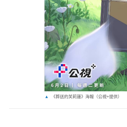
▲
《葬送的芙莉蓮》海報（公視+提供）