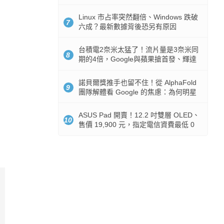
512GB 起跳
Linux 市占率突然翻倍、Windows 跌破
7
六成？最新數據背後恐另有原因
台積電2奈米太猛了！流片量是3奈米同
8
期的4倍，Google與蘋果搶首發、輝達
與AMD排隊等產能
諾貝爾獎推手也留不住！從 AlphaFold
9
團隊解體看 Google 的焦慮：為何明星
實驗室要為 Gemini 讓路？
ASUS Pad 開賣！12.2 吋雙層 OLED、
10
售價 19,900 元，指定電信資費最低 0
元入手