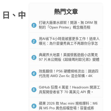
熱門文章
、日、中
打破大廠墨水綁架！開源、無 DRM 限
1
制的「Open Printer」概念機亮相
用AI省下4小時竟被塞更多工作！過來人
2
曝光：為什麼優秀員工不再跟你分享怎
麼使用AI
典藏界大地震！美國懷舊遊戲小店驚見
3
97 片未公開版《超級瑪利歐兄弟》變體
任天堂卡帶
效能翻倍！PS6 硬體規格流出：跳過四
4
代改用 AMD Zen 6c 混合架構，4K
120fps 與全光追時代來臨
GitHub 狂攬 4 萬星！Headroom 開源工
5
具幫開發者省下 70 萬美元 API 費，
Token 消耗暴降 92%
蘋果 2026 款 Mac mini 規格爆料：M6
6
與 M5 Pro 異色搭檔登場！容量或將