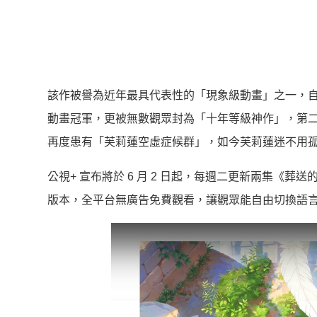
該作被譽為近年最具代表性的「現象級動畫」之一，自第一
動畫冠軍，更被無數觀眾封為「十年等級神作」，第二季在
再度患有「芙莉蓮空虛症候群」，如今芙莉蓮迷不用
公視+ 宣布將於 6 月 2 日起，每週二更新兩集
版本，全平台無廣告免費觀看，讓觀眾能自由切換語