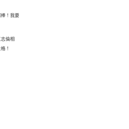
超棒！我要
江志倫相
性格！