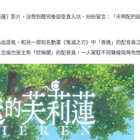
莉蓮》影片，沒想到聽完後卻垂直入坑，紛紛留言：「天啊配的
熱血語氣，和另一部知名動畫《鬼滅之刃》中「善逸」的配音員
江志倫也是主角「欣梅爾」的配音員，一人駕馭不同聲線與角色