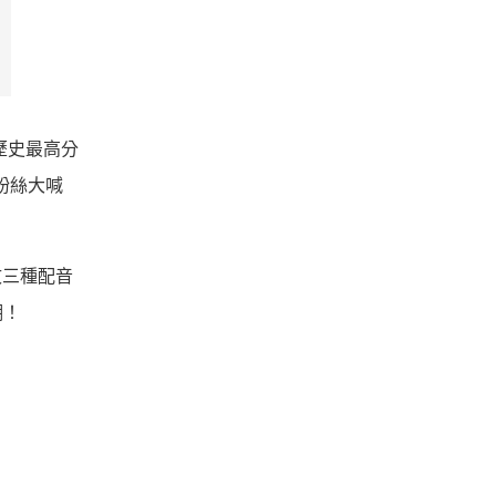
歷史最高分
粉絲大喊
文三種配音
潮！