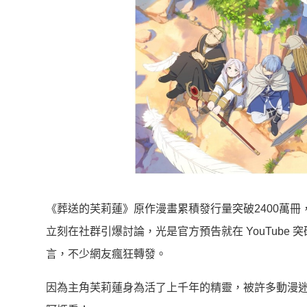
《葬送的芙莉蓮》原作漫畫累積發行量突破2400萬
立刻在社群引爆討論，光是官方預告就在 YouTube 突破 
言，不少網友瘋狂轉發。
因為主角芙莉蓮身為活了上千年的精靈，被許多動漫