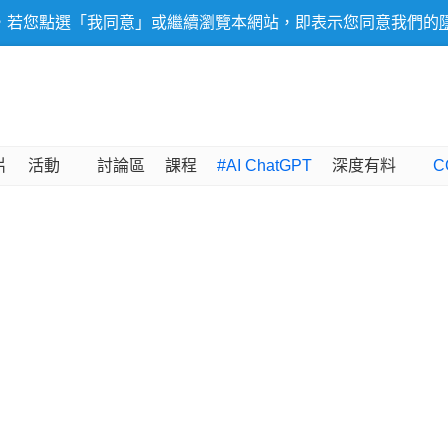
，若您點選「我同意」或繼續瀏覽本網站，即表示您同意我們的
片
活動
討論區
課程
#AI ChatGPT
深度有料
C