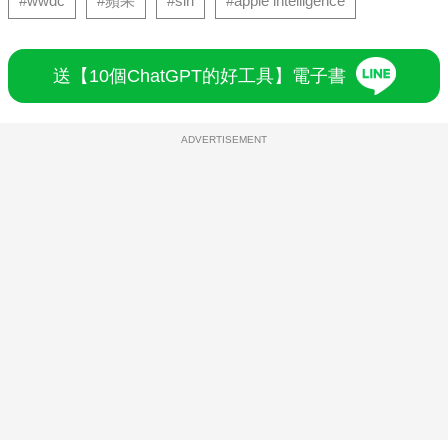
#wwdc
#蘋果
#siri
#apple intelligence
送【10個ChatGPT的好工具】電子書
ADVERTISEMENT