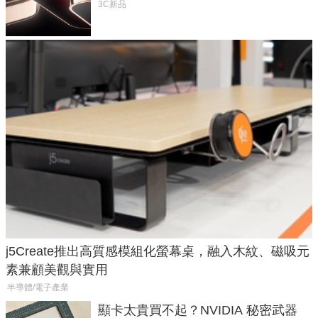
元
3C新品
j5Create推出高質感模組化螢幕桌，融入木紋、磁吸元
素兼顧美觀與實用
半導體/電子產業
顯卡太貴買不起？NVIDIA 秘密武器