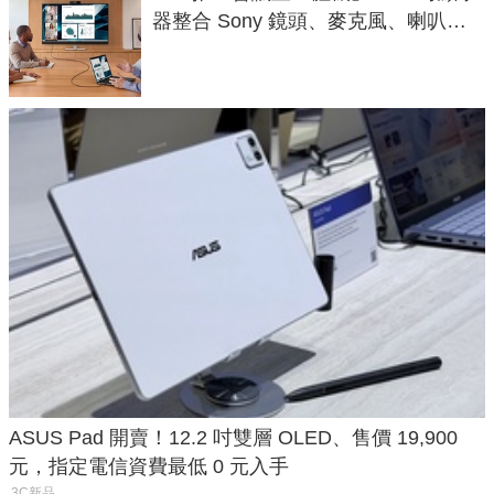
器整合 Sony 鏡頭、麥克風、喇叭，
一條 USB-C 就能開會
ASUS Pad 開賣！12.2 吋雙層 OLED、售價 19,900
元，指定電信資費最低 0 元入手
3C新品