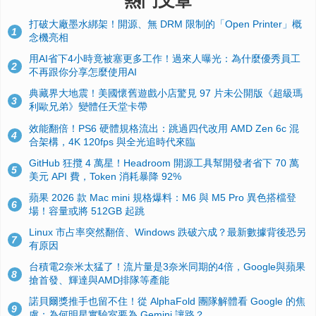
熱門文章
打破大廠墨水綁架！開源、無 DRM 限制的「Open Printer」概
1
念機亮相
用AI省下4小時竟被塞更多工作！過來人曝光：為什麼優秀員工
2
不再跟你分享怎麼使用AI
典藏界大地震！美國懷舊遊戲小店驚見 97 片未公開版《超級瑪
3
利歐兄弟》變體任天堂卡帶
效能翻倍！PS6 硬體規格流出：跳過四代改用 AMD Zen 6c 混
4
合架構，4K 120fps 與全光追時代來臨
GitHub 狂攬 4 萬星！Headroom 開源工具幫開發者省下 70 萬
5
美元 API 費，Token 消耗暴降 92%
蘋果 2026 款 Mac mini 規格爆料：M6 與 M5 Pro 異色搭檔登
6
場！容量或將 512GB 起跳
Linux 市占率突然翻倍、Windows 跌破六成？最新數據背後恐另
7
有原因
台積電2奈米太猛了！流片量是3奈米同期的4倍，Google與蘋果
8
搶首發、輝達與AMD排隊等產能
諾貝爾獎推手也留不住！從 AlphaFold 團隊解體看 Google 的焦
9
慮：為何明星實驗室要為 Gemini 讓路？