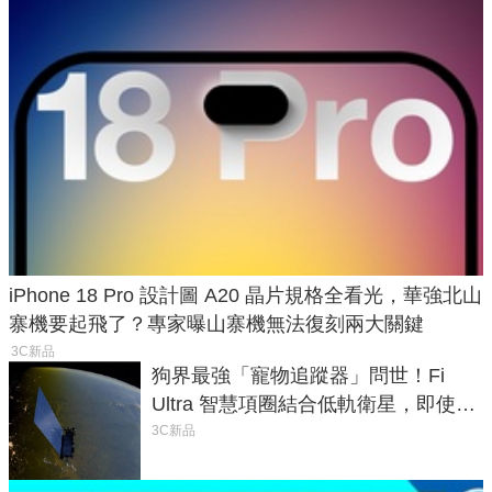
iPhone 18 Pro 設計圖 A20 晶片規格全看光，華強北山
寨機要起飛了？專家曝山寨機無法復刻兩大關鍵
3C新品
狗界最強「寵物追蹤器」問世！Fi
Ultra 智慧項圈結合低軌衛星，即使在
密林山谷也能精準找回愛犬
3C新品