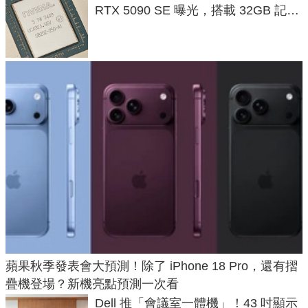
RTX 5090 SE 曝光，搭載 32GB 記憶
體
蘋果秋季發表會大預測！除了 iPhone 18 Pro，還有摺
疊機登場？新機亮點預測一次看
Dell 推「會議室一體機」！43 吋顯示