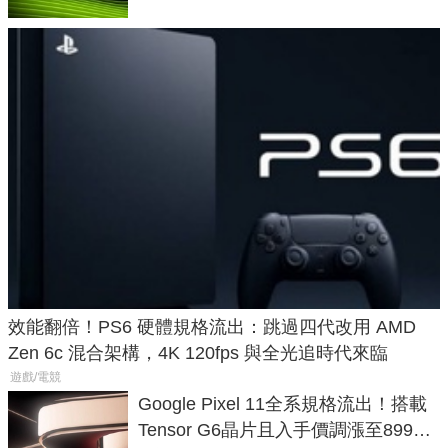
效能翻倍！PS6 硬體規格流出：跳過四代改用 AMD
Zen 6c 混合架構，4K 120fps 與全光追時代來臨
遊戲/電競
Google Pixel 11全系規格流出！搭載
Tensor G6晶片且入手價調漲至899美