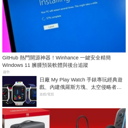
GitHub 熱門開源神器！Winhance 一鍵安全精簡
Windows 11 臃腫預裝軟體與後台追蹤
趨勢
日廠 My Play Watch 手錶專玩經典遊
戲、內建俄羅斯方塊、太空侵略者，
不過竟然不能連手機？
遊戲/電競