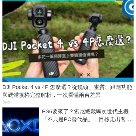
DJI Pocket 4 vs 4P 怎麼選？從鏡頭、畫質、跟隨功能
與硬體規格完整解析，一次看懂兩台差異
評測
PS6要來了？索尼總裁曝次世代主機
「不只是PC替代品」，目標走出客
廳、進軍電競桌面