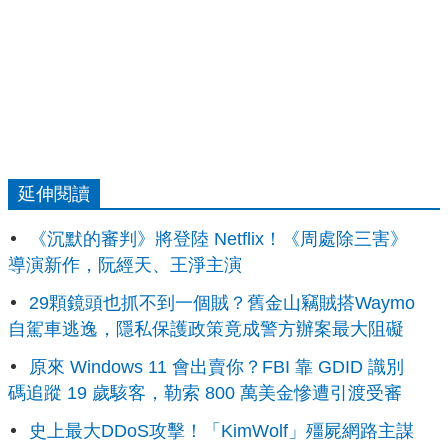
延伸閱讀
《沉默的審判》將登陸 Netflix！《周處除三害》
導演新作，阮經天、王淨主演
29顆鏡頭也抓不到一個賊？舊金山竊賊搭Waymo
自駕車逃逸，隱私保護政策竟成警方辦案最大阻礙
原來 Windows 11 會出賣你？FBI 靠 GDID 識別
碼追蹤 19 歲駭客，勒索 800 萬美金慘遭引渡受審
史上最大DDoS攻擊！「KimWolf」殭屍網路主謀