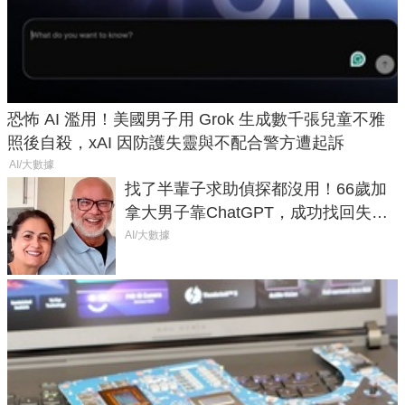
恐怖 AI 濫用！美國男子用 Grok 生成數千張兒童不雅
照後自殺，xAI 因防護失靈與不配合警方遭起訴
AI/大數據
找了半輩子求助偵探都沒用！66歲加
拿大男子靠ChatGPT，成功找回失散
50年家人
AI/大數據