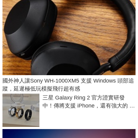
國外神人讓Sony WH-1000XM5 支援 Windows 頭部追
蹤，延遲極低玩模擬飛行超有感
三星 Galaxy Ring 2 官方證實研發
中！傳將支援 iPhone，還有強大的 AI
與智慧家電連動功能