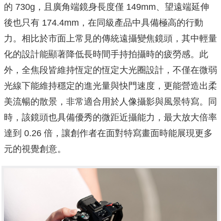
的 730g，且廣角端鏡身長度僅 149mm、望遠端延伸
後也只有 174.4mm，在同級產品中具備極高的行動
力。相比於市面上常見的傳統遠攝變焦鏡頭，其中輕量
化的設計能顯著降低長時間手持拍攝時的疲勞感。此
外，全焦段皆維持恆定的恆定大光圈設計，不僅在微弱
光線下能維持穩定的進光量與快門速度，更能營造出柔
美流暢的散景，非常適合用於人像攝影與風景特寫。同
時，該鏡頭也具備優秀的微距近攝能力，最大放大倍率
達到 0.26 倍，讓創作者在面對特寫畫面時能展現更多
元的視覺創意。