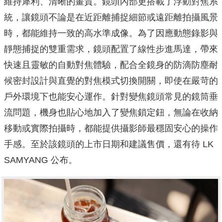
維持犀利、清晰的畫質。鏡頭內部更搭載了浮動對焦系
統，讓鏡頭不論是在近距離捕捉細節或遠距離拍攝風景
時，都能維持一致的高水準成像。為了因應動態錄影與
靜態捕捉的雙重需求，鏡頭配置了線性步進馬達，帶來
快速且靈敏的自動對焦體驗，配合全鏡身的防滴防塵耐
候密封設計與直覺的對焦模式切換開關，即使在嚴苛的
戶外環境下也能安心運作。針對變焦鏡頭常見的鏡筒垂
流問題，機身也貼心地加入了變焦鎖定鈕，無論在收納
移動或實際拍攝時，都能提供攝影師最穩固安心的操作
手感。至於該鏡頭的上市日期和建議售價，還有待 LK
SAMYANG 公布。