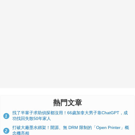
熱門文章
找了半輩子求助偵探都沒用！66歲加拿大男子靠ChatGPT，成
1
功找回失散50年家人
打破大廠墨水綁架！開源、無 DRM 限制的「Open Printer」概
2
念機亮相