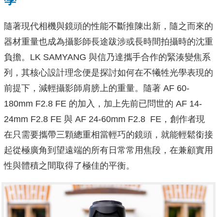
隨著現代相機與鏡頭的性能不斷推陳出新，隨之而來的
器材重量也成為攝影師長途跋涉或長時間拍攝時的沈重
負擔。LK SAMYANG 與信乃達攜手合作的緊湊變焦系
列，其核心設計理念便是探討如何在不犧牲光學表現的
前提下，減輕攝影師肩膀上的重量。隨著 AF 60-
180mm F2.8 FE 的加入，加上先前已問世的 AF 14-
24mm F2.8 FE 與 AF 24-60mm F2.8 FE，創作者現
在只需要攜帶三顆總重相當輕巧的鏡頭，就能輕鬆銜接
起從極廣角到望遠端的所有日常常用焦段，在兼顧實用
性與體積之間取得了極佳的平衡。