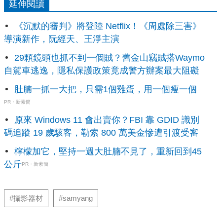
延伸閱讀
《沉默的審判》將登陸 Netflix！《周處除三害》
導演新作，阮經天、王淨主演
29顆鏡頭也抓不到一個賊？舊金山竊賊搭Waymo
自駕車逃逸，隱私保護政策竟成警方辦案最大阻礙
肚腩一抓一大把，只需1個雞蛋，用一個瘦一個
PR・新素簡
原來 Windows 11 會出賣你？FBI 靠 GDID 識別
碼追蹤 19 歲駭客，勒索 800 萬美金慘遭引渡受審
檸檬加它，堅持一週大肚腩不見了，重新回到45
公斤
PR・新素簡
#攝影器材
#samyang