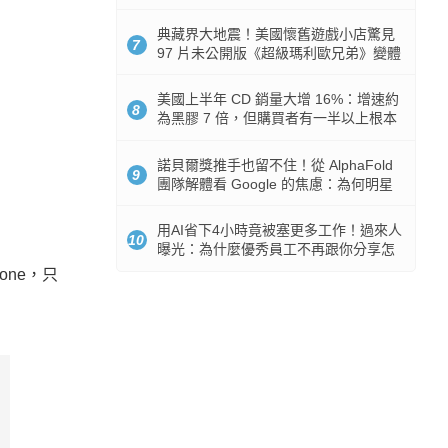
512GB 起跳
典藏界大地震！美國懷舊遊戲小店驚見
7
97 片未公開版《超級瑪利歐兄弟》變體
任天堂卡帶
美國上半年 CD 銷量大增 16%：增速約
8
為黑膠 7 倍，但購買者有一半以上根本
沒有播放器
諾貝爾獎推手也留不住！從 AlphaFold
9
團隊解體看 Google 的焦慮：為何明星
實驗室要為 Gemini 讓路？
用AI省下4小時竟被塞更多工作！過來人
10
曝光：為什麼優秀員工不再跟你分享怎
麼使用AI
one，只