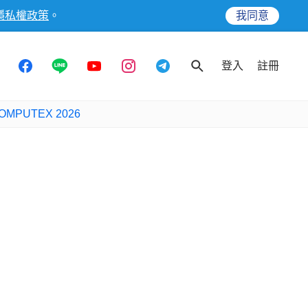
隱私權政策
。
我同意
登入
註冊
OMPUTEX 2026