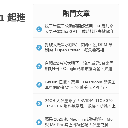
熱門文章
1 起進
找了半輩子求助偵探都沒用！66歲加拿
1
大男子靠ChatGPT，成功找回失散50年
家人
打破大廠墨水綁架！開源、無 DRM 限
2
制的「Open Printer」概念機亮相
台積電2奈米太猛了！流片量是3奈米同
3
期的4倍，Google與蘋果搶首發、輝達
與AMD排隊等產能
GitHub 狂攬 4 萬星！Headroom 開源工
4
具幫開發者省下 70 萬美元 API 費，
Token 消耗暴降 92%
24GB 大容量來了！NVIDIA RTX 5070
5
Ti SUPER 爆料總整理：規格、功耗、上
市時間
蘋果 2026 款 Mac mini 規格爆料：M6
6
與 M5 Pro 異色搭檔登場！容量或將