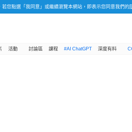
，若您點選「我同意」或繼續瀏覽本網站，即表示您同意我們的
片
活動
討論區
課程
#AI ChatGPT
深度有料
C