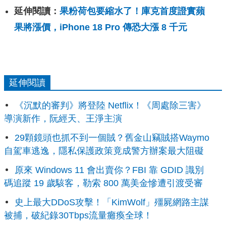
延伸閱讀：
果粉荷包要縮水了！庫克首度證實蘋
果將漲價，iPhone 18 Pro 傳恐大漲 8 千元
延伸閱讀
《沉默的審判》將登陸 Netflix！《周處除三害》
導演新作，阮經天、王淨主演
29顆鏡頭也抓不到一個賊？舊金山竊賊搭Waymo
自駕車逃逸，隱私保護政策竟成警方辦案最大阻礙
原來 Windows 11 會出賣你？FBI 靠 GDID 識別
碼追蹤 19 歲駭客，勒索 800 萬美金慘遭引渡受審
史上最大DDoS攻擊！「KimWolf」殭屍網路主謀
被捕，破紀錄30Tbps流量癱瘓全球！