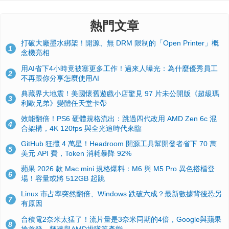
熱門文章
打破大廠墨水綁架！開源、無 DRM 限制的「Open Printer」概
1
念機亮相
用AI省下4小時竟被塞更多工作！過來人曝光：為什麼優秀員工
2
不再跟你分享怎麼使用AI
典藏界大地震！美國懷舊遊戲小店驚見 97 片未公開版《超級瑪
3
利歐兄弟》變體任天堂卡帶
效能翻倍！PS6 硬體規格流出：跳過四代改用 AMD Zen 6c 混
4
合架構，4K 120fps 與全光追時代來臨
GitHub 狂攬 4 萬星！Headroom 開源工具幫開發者省下 70 萬
5
美元 API 費，Token 消耗暴降 92%
蘋果 2026 款 Mac mini 規格爆料：M6 與 M5 Pro 異色搭檔登
6
場！容量或將 512GB 起跳
Linux 市占率突然翻倍、Windows 跌破六成？最新數據背後恐另
7
有原因
台積電2奈米太猛了！流片量是3奈米同期的4倍，Google與蘋果
8
搶首發、輝達與AMD排隊等產能