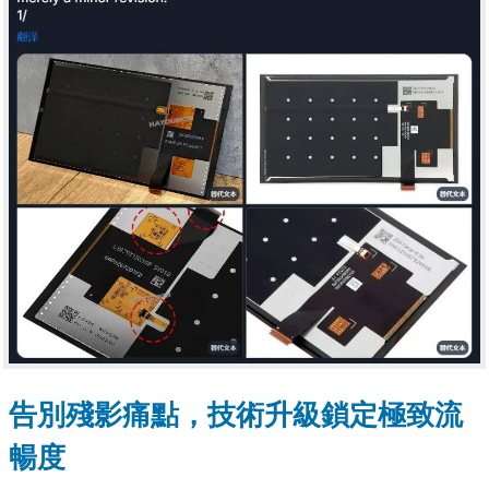
告別殘影痛點，技術升級鎖定極致流
暢度