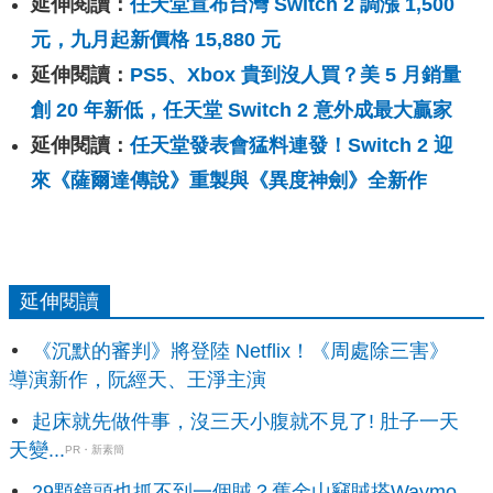
延伸閱讀：
任天堂宣布台灣 Switch 2 調漲 1,500
元，九月起新價格 15,880 元
延伸閱讀：
PS5、Xbox 貴到沒人買？美 5 月銷量
創 20 年新低，任天堂 Switch 2 意外成最大贏家
延伸閱讀：
任天堂發表會猛料連發！Switch 2 迎
來《薩爾達傳說》重製與《異度神劍》全新作
延伸閱讀
《沉默的審判》將登陸 Netflix！《周處除三害》
導演新作，阮經天、王淨主演
起床就先做件事，沒三天小腹就不見了! 肚子一天
天變...
PR・新素簡
29顆鏡頭也抓不到一個賊？舊金山竊賊搭Waymo