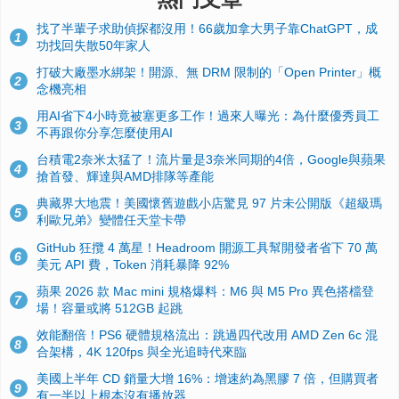
找了半輩子求助偵探都沒用！66歲加拿大男子靠ChatGPT，成
1
功找回失散50年家人
打破大廠墨水綁架！開源、無 DRM 限制的「Open Printer」概
2
念機亮相
用AI省下4小時竟被塞更多工作！過來人曝光：為什麼優秀員工
3
不再跟你分享怎麼使用AI
台積電2奈米太猛了！流片量是3奈米同期的4倍，Google與蘋果
4
搶首發、輝達與AMD排隊等產能
典藏界大地震！美國懷舊遊戲小店驚見 97 片未公開版《超級瑪
5
利歐兄弟》變體任天堂卡帶
GitHub 狂攬 4 萬星！Headroom 開源工具幫開發者省下 70 萬
6
美元 API 費，Token 消耗暴降 92%
蘋果 2026 款 Mac mini 規格爆料：M6 與 M5 Pro 異色搭檔登
7
場！容量或將 512GB 起跳
效能翻倍！PS6 硬體規格流出：跳過四代改用 AMD Zen 6c 混
8
合架構，4K 120fps 與全光追時代來臨
美國上半年 CD 銷量大增 16%：增速約為黑膠 7 倍，但購買者
9
有一半以上根本沒有播放器