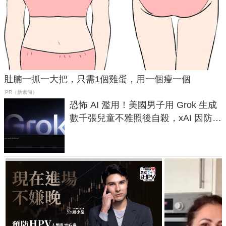
肚腩一抓一大把，只需1個雞蛋，用一個瘦一個
PR（新素簡）
恐怖 AI 濫用！美國男子用 Grok 生成
數千張兒童不雅照後自殺，xAI 因防護
失靈與不配合警方遭起訴