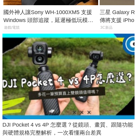
國外神人讓Sony WH-1000XM5 支援
三星 Galaxy 
Windows 頭部追蹤，延遲極低玩模擬
傳將支援 iPho
飛行超有感
慧家電連動功
遊戲/電競
3C新品
DJI Pocket 4 vs 4P 怎麼選？從鏡頭、畫質、跟隨功能
與硬體規格完整解析，一次看懂兩台差異