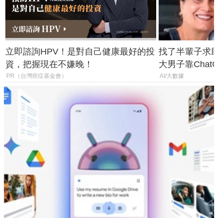
立即諮詢HPV！是對自己健康最好的投
找了半輩子求助
資，把握現在不嫌晚！
大男子靠Chat
年家人
PR（台灣癌症基金會）
AI/大數據