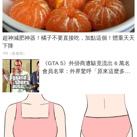
超神減肥神器！橘子不要直接吃，加點這個！體重天天
下降
PR（新素簡）
《GTA 5》外掛商遭駭竟流出 6 萬名
會員名單：外界驚呼「原來這麼多人
在開掛！」