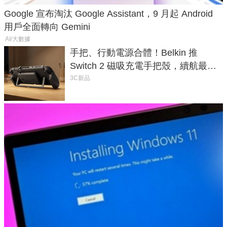
Google 宣布淘汰 Google Assistant，9 月起 Android
用戶全面轉向 Gemini
AI/大數據
手把、行動電源合體！Belkin 推
Switch 2 磁吸充電手把殼，續航最高
延長 1.5 倍
3C新品