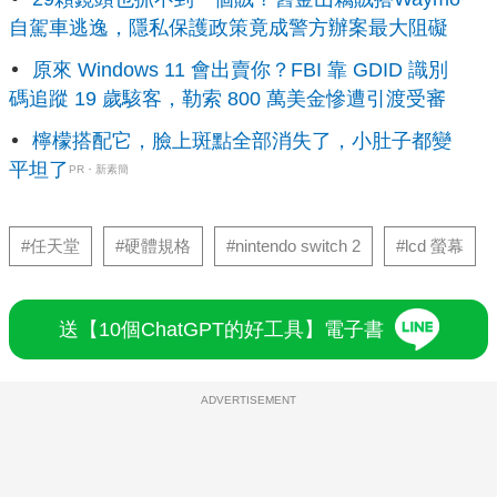
自駕車逃逸，隱私保護政策竟成警方辦案最大阻礙
原來 Windows 11 會出賣你？FBI 靠 GDID 識別
碼追蹤 19 歲駭客，勒索 800 萬美金慘遭引渡受審
檸檬搭配它，臉上斑點全部消失了，小肚子都變
平坦了
PR・新素簡
#任天堂
#硬體規格
#nintendo switch 2
#lcd 螢幕
送【10個ChatGPT的好工具】電子書
ADVERTISEMENT