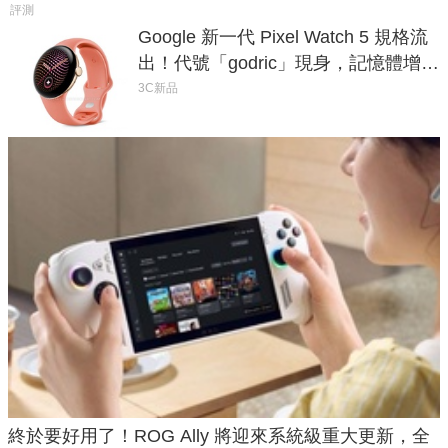
評測
Google 新一代 Pixel Watch 5 規格流
出！代號「godric」現身，記憶體增強
鎖定 AI 應用
3C新品
終於要好用了！ROG Ally 將迎來系統級重大更新，全