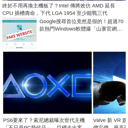
終於不用再換主機板了？Intel 傳將效仿 AMD 延長
CPU 插槽壽命，下代 LGA 1954 至少能戰三代
Google搜尋首位竟然是假的！超過70
款熱門Windows軟體爆「山寨官網」
危機
PS6要來了？索尼總裁曝次世代主機
Valve 新 VR 
「不只是PC替代品」，目標走出客
價定價、最高恐破