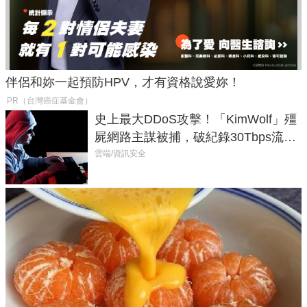
伴侶和妳一起預防HPV，才有資格說愛妳！
PR（台灣癌症基金會）
史上最大DDoS攻擊！「KimWolf」殭
屍網路主謀被捕，破紀錄30Tbps流量
癱瘓全球！
雲端/資訊安全