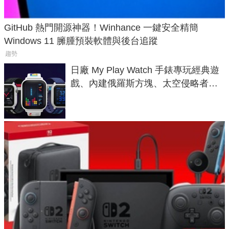
GitHub 熱門開源神器！Winhance 一鍵安全精簡
Windows 11 臃腫預裝軟體與後台追蹤
趨勢
日廠 My Play Watch 手錶專玩經典遊
戲、內建俄羅斯方塊、太空侵略者，
不過竟然不能連手機？