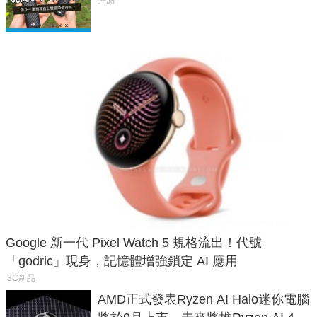
析，一次看懂兩台差異
評測
Google 新一代 Pixel Watch 5 規格流出！代號
「godric」現身，記憶體增強鎖定 AI 應用
3C新品
AMD正式發表Ryzen AI Halo迷你電腦