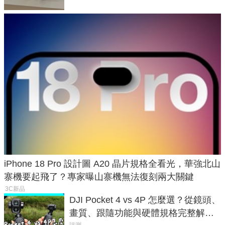
iPhone 18 Pro 設計圖 A20 晶片規格全看光，華強北山
寨機要起飛了？專家曝山寨機無法復刻兩大關鍵
3C新品
DJI Pocket 4 vs 4P 怎麼選？從鏡頭、
畫質、跟隨功能與硬體規格完整解