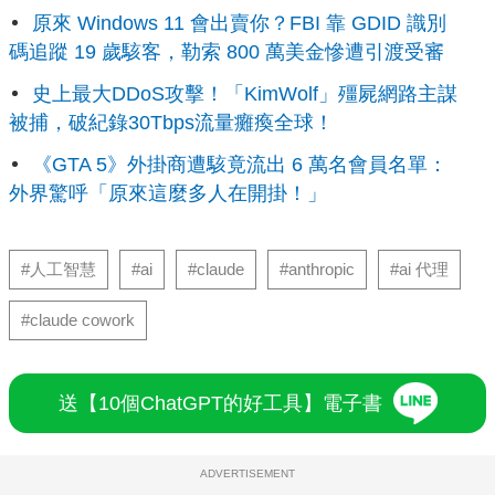
原來 Windows 11 會出賣你？FBI 靠 GDID 識別
碼追蹤 19 歲駭客，勒索 800 萬美金慘遭引渡受審
史上最大DDoS攻擊！「KimWolf」殭屍網路主謀
被捕，破紀錄30Tbps流量癱瘓全球！
《GTA 5》外掛商遭駭竟流出 6 萬名會員名單：
外界驚呼「原來這麼多人在開掛！」
#人工智慧
#ai
#claude
#anthropic
#ai 代理
#claude cowork
送【10個ChatGPT的好工具】電子書
ADVERTISEMENT