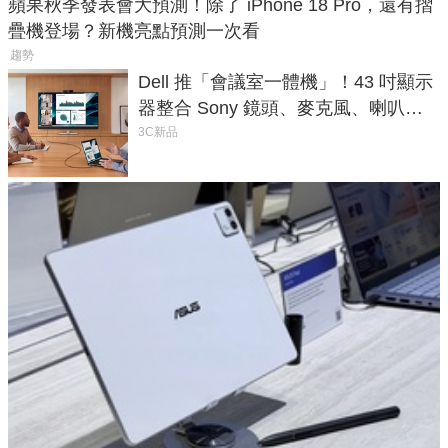
蘋果秋季發表會大預測！除了 iPhone 18 Pro，還有摺
疊機登場？新機亮點預測一次看
趨勢
Dell 推「會議室一體機」！43 吋顯示
器整合 Sony 鏡頭、麥克風、喇叭，
一條 USB-C 就能開會
3C新品