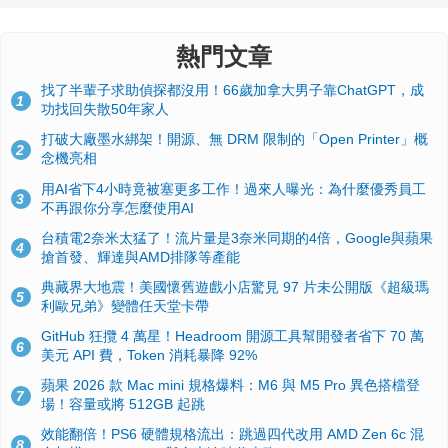
熱門文章
找了半輩子求助偵探都沒用！66歲加拿大男子靠ChatGPT，成
1
功找回失散50年家人
打破大廠墨水綁架！開源、無 DRM 限制的「Open Printer」概
2
念機亮相
用AI省下4小時竟被塞更多工作！過來人曝光：為什麼優秀員工
3
不再跟你分享怎麼使用AI
台積電2奈米太猛了！流片量是3奈米同期的4倍，Google與蘋果
4
搶首發、輝達與AMD排隊等產能
典藏界大地震！美國懷舊遊戲小店驚見 97 片未公開版《超級瑪
5
利歐兄弟》變體任天堂卡帶
GitHub 狂攬 4 萬星！Headroom 開源工具幫開發者省下 70 萬
6
美元 API 費，Token 消耗暴降 92%
蘋果 2026 款 Mac mini 規格爆料：M6 與 M5 Pro 異色搭檔登
7
場！容量或將 512GB 起跳
效能翻倍！PS6 硬體規格流出：跳過四代改用 AMD Zen 6c 混
8