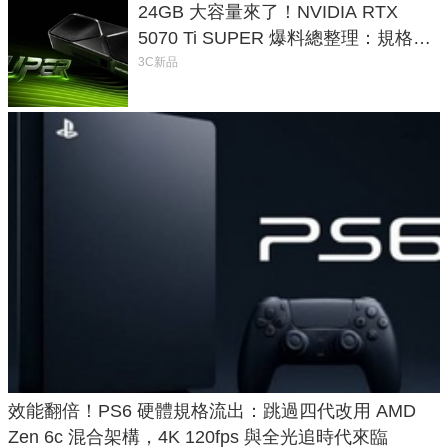
24GB 大容量來了！NVIDIA RTX
5070 Ti SUPER 爆料總整理：規格、
功耗、上市時間
3C新品
效能翻倍！PS6 硬體規格流出：跳過四代改用 AMD
Zen 6c 混合架構，4K 120fps 與全光追時代來臨