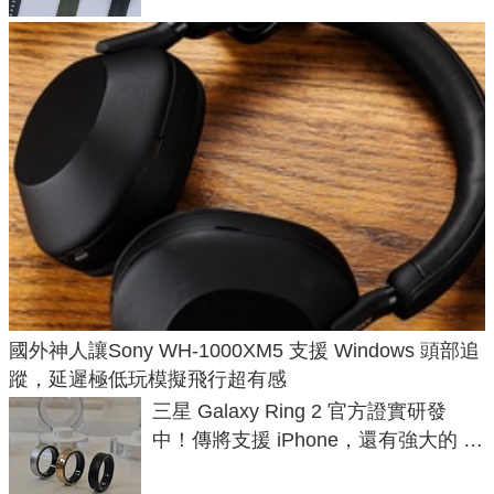
國外神人讓Sony WH-1000XM5 支援 Windows 頭部追
蹤，延遲極低玩模擬飛行超有感
三星 Galaxy Ring 2 官方證實研發
中！傳將支援 iPhone，還有強大的 AI
與智慧家電連動功能