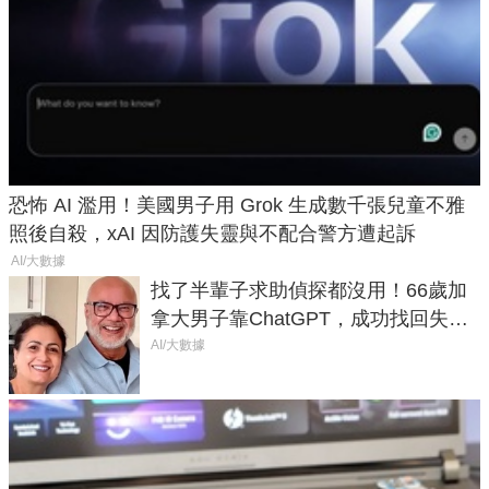
恐怖 AI 濫用！美國男子用 Grok 生成數千張兒童不雅
照後自殺，xAI 因防護失靈與不配合警方遭起訴
AI/大數據
找了半輩子求助偵探都沒用！66歲加
拿大男子靠ChatGPT，成功找回失散
50年家人
AI/大數據