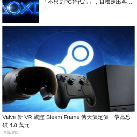
「不只是PC替代品」，目標走出客
廳、進軍電競桌面
Valve 新 VR 旗艦 Steam Frame 傳天價定價、最高恐
破 4.8 萬元
遊戲/電競