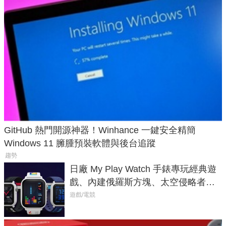
GitHub 熱門開源神器！Winhance 一鍵安全精簡
Windows 11 臃腫預裝軟體與後台追蹤
趨勢
日廠 My Play Watch 手錶專玩經典遊
戲、內建俄羅斯方塊、太空侵略者，
不過竟然不能連手機？
遊戲/電競