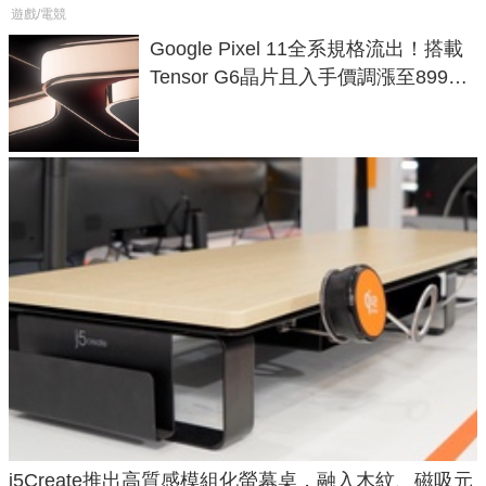
遊戲/電競
Google Pixel 11全系規格流出！搭載
Tensor G6晶片且入手價調漲至899美
元
j5Create推出高質感模組化螢幕桌，融入木紋、磁吸元