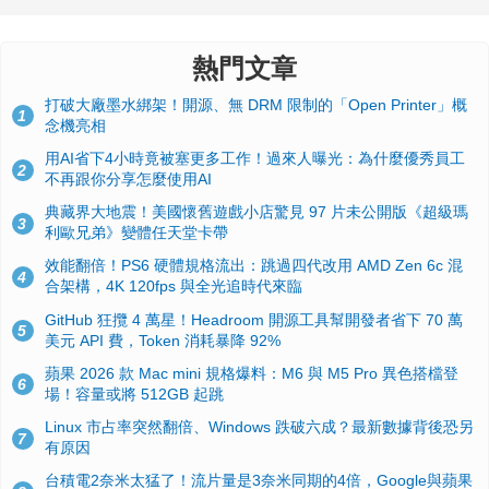
熱門文章
打破大廠墨水綁架！開源、無 DRM 限制的「Open Printer」概
1
念機亮相
用AI省下4小時竟被塞更多工作！過來人曝光：為什麼優秀員工
2
不再跟你分享怎麼使用AI
典藏界大地震！美國懷舊遊戲小店驚見 97 片未公開版《超級瑪
3
利歐兄弟》變體任天堂卡帶
效能翻倍！PS6 硬體規格流出：跳過四代改用 AMD Zen 6c 混
4
合架構，4K 120fps 與全光追時代來臨
GitHub 狂攬 4 萬星！Headroom 開源工具幫開發者省下 70 萬
5
美元 API 費，Token 消耗暴降 92%
蘋果 2026 款 Mac mini 規格爆料：M6 與 M5 Pro 異色搭檔登
6
場！容量或將 512GB 起跳
Linux 市占率突然翻倍、Windows 跌破六成？最新數據背後恐另
7
有原因
台積電2奈米太猛了！流片量是3奈米同期的4倍，Google與蘋果