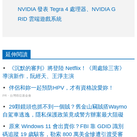
NVIDIA 發表 Tegra 4 處理器、NVIDIA G
RID 雲端遊戲系統
延伸閱讀
《沉默的審判》將登陸 Netflix！《周處除三害》
導演新作，阮經天、王淨主演
伴侶和妳一起預防HPV，才有資格說愛妳！
PR・台灣癌症基金會
29顆鏡頭也抓不到一個賊？舊金山竊賊搭Waymo
自駕車逃逸，隱私保護政策竟成警方辦案最大阻礙
原來 Windows 11 會出賣你？FBI 靠 GDID 識別
碼追蹤 19 歲駭客，勒索 800 萬美金慘遭引渡受審