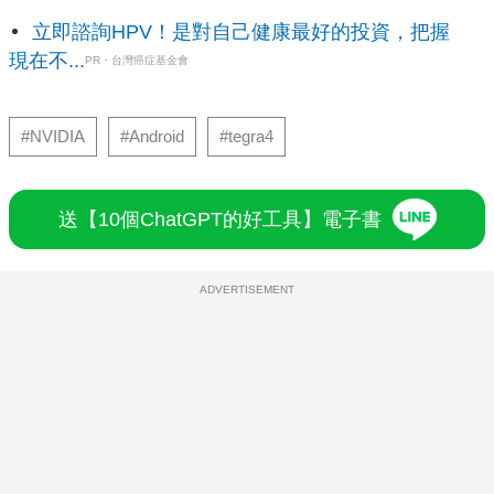
立即諮詢HPV！是對自己健康最好的投資，把握
現在不...
PR・台灣癌症基金會
#NVIDIA
#Android
#tegra4
送【10個ChatGPT的好工具】電子書
ADVERTISEMENT