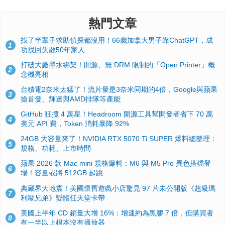
熱門文章
找了半輩子求助偵探都沒用！66歲加拿大男子靠ChatGPT，成
1
功找回失散50年家人
打破大廠墨水綁架！開源、無 DRM 限制的「Open Printer」概
2
念機亮相
台積電2奈米太猛了！流片量是3奈米同期的4倍，Google與蘋果
3
搶首發、輝達與AMD排隊等產能
GitHub 狂攬 4 萬星！Headroom 開源工具幫開發者省下 70 萬
4
美元 API 費，Token 消耗暴降 92%
24GB 大容量來了！NVIDIA RTX 5070 Ti SUPER 爆料總整理：
5
規格、功耗、上市時間
蘋果 2026 款 Mac mini 規格爆料：M6 與 M5 Pro 異色搭檔登
6
場！容量或將 512GB 起跳
典藏界大地震！美國懷舊遊戲小店驚見 97 片未公開版《超級瑪
7
利歐兄弟》變體任天堂卡帶
美國上半年 CD 銷量大增 16%：增速約為黑膠 7 倍，但購買者
8
有一半以上根本沒有播放器