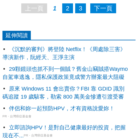
上一頁
1
2
3
下一頁
延伸閱讀
《沉默的審判》將登陸 Netflix！《周處除三害》
導演新作，阮經天、王淨主演
29顆鏡頭也抓不到一個賊？舊金山竊賊搭Waymo
自駕車逃逸，隱私保護政策竟成警方辦案最大阻礙
原來 Windows 11 會出賣你？FBI 靠 GDID 識別
碼追蹤 19 歲駭客，勒索 800 萬美金慘遭引渡受審
伴侶和妳一起預防HPV，才有資格說愛妳！
PR・台灣癌症基金會
立即諮詢HPV！是對自己健康最好的投資，把握
現在不...
PR・台灣癌症基金會