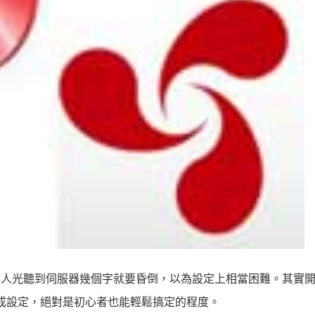
很炫，但許多人光聽到伺服器幾個字就要昏倒，以為設定上相當困難。其實開啟
完成設定，絕對是初心者也能輕鬆搞定的程度。