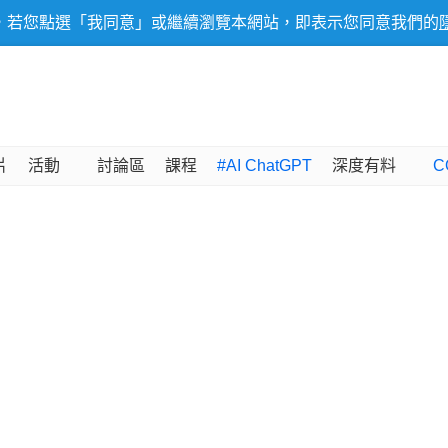
，若您點選「我同意」或繼續瀏覽本網站，即表示您同意我們的
片
活動
討論區
課程
#AI ChatGPT
深度有料
C