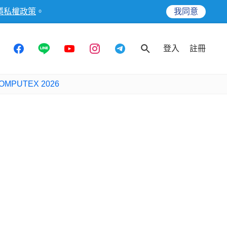
隱私權政策
。
我同意
登入
註冊
OMPUTEX 2026