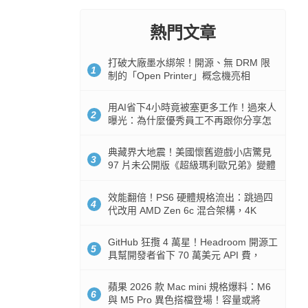
熱門文章
打破大廠墨水綁架！開源、無 DRM 限
1
制的「Open Printer」概念機亮相
用AI省下4小時竟被塞更多工作！過來人
2
曝光：為什麼優秀員工不再跟你分享怎
麼使用AI
典藏界大地震！美國懷舊遊戲小店驚見
3
97 片未公開版《超級瑪利歐兄弟》變體
任天堂卡帶
效能翻倍！PS6 硬體規格流出：跳過四
4
代改用 AMD Zen 6c 混合架構，4K
120fps 與全光追時代來臨
GitHub 狂攬 4 萬星！Headroom 開源工
5
具幫開發者省下 70 萬美元 API 費，
Token 消耗暴降 92%
蘋果 2026 款 Mac mini 規格爆料：M6
6
與 M5 Pro 異色搭檔登場！容量或將