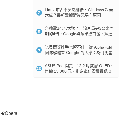
512GB 起跳
Linux 市占率突然翻倍、Windows 跌破
7
六成？最新數據背後恐另有原因
台積電2奈米太猛了！流片量是3奈米同
8
期的4倍，Google與蘋果搶首發、輝達
與AMD排隊等產能
諾貝爾獎推手也留不住！從 AlphaFold
9
團隊解體看 Google 的焦慮：為何明星
實驗室要為 Gemini 讓路？
ASUS Pad 開賣！12.2 吋雙層 OLED、
10
售價 19,900 元，指定電信資費最低 0
元入手
Opera