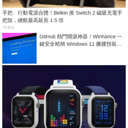
手把、行動電源合體！Belkin 推 Switch 2 磁吸充電手
把殼，續航最高延長 1.5 倍
3C新品
GitHub 熱門開源神器！Winhance 一
鍵安全精簡 Windows 11 臃腫預裝軟
體與後台追蹤