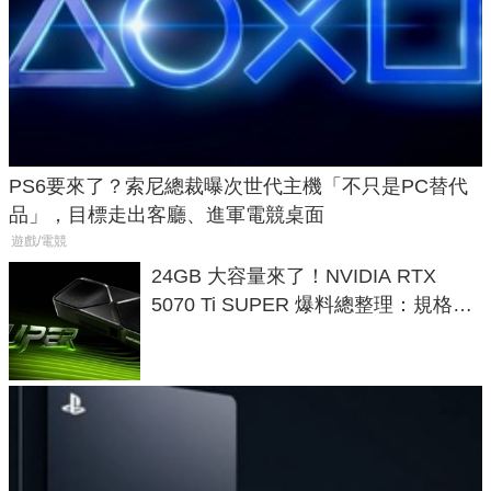
PS6要來了？索尼總裁曝次世代主機「不只是PC替代
品」，目標走出客廳、進軍電競桌面
遊戲/電競
24GB 大容量來了！NVIDIA RTX
5070 Ti SUPER 爆料總整理：規格、
功耗、上市時間