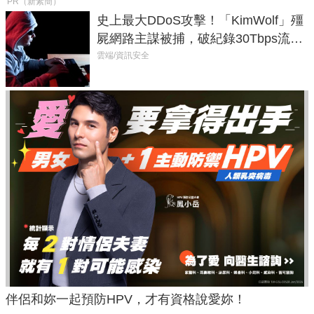
PR（新素簡）
史上最大DDoS攻擊！「KimWolf」殭
屍網路主謀被捕，破紀錄30Tbps流量
癱瘓全球！
雲端/資訊安全
伴侶和妳一起預防HPV，才有資格說愛妳！