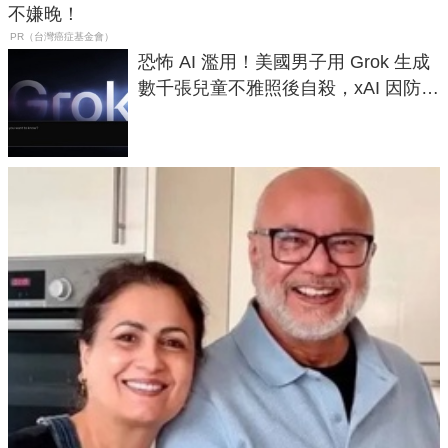
不嫌晚！
PR（台灣癌症基金會）
恐怖 AI 濫用！美國男子用 Grok 生成
數千張兒童不雅照後自殺，xAI 因防護
失靈與不配合警方遭起訴