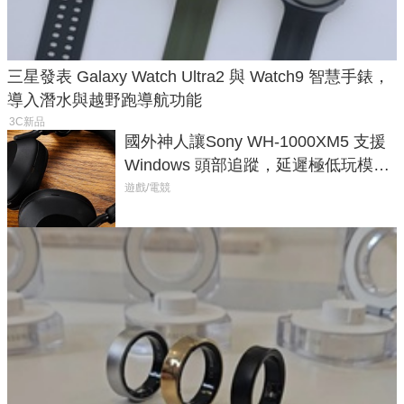
三星發表 Galaxy Watch Ultra2 與 Watch9 智慧手錶，
導入潛水與越野跑導航功能
3C新品
國外神人讓Sony WH-1000XM5 支援
Windows 頭部追蹤，延遲極低玩模擬
飛行超有感
遊戲/電競