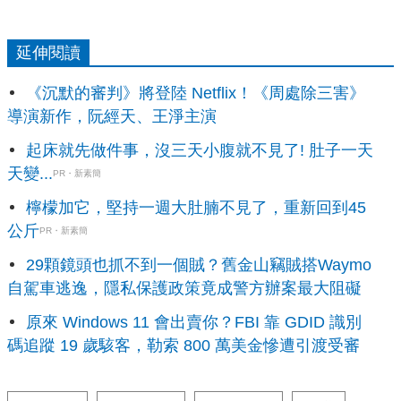
延伸閱讀
《沉默的審判》將登陸 Netflix！《周處除三害》
導演新作，阮經天、王淨主演
起床就先做件事，沒三天小腹就不見了! 肚子一天
天變...
PR・新素簡
檸檬加它，堅持一週大肚腩不見了，重新回到45
公斤
PR・新素簡
29顆鏡頭也抓不到一個賊？舊金山竊賊搭Waymo
自駕車逃逸，隱私保護政策竟成警方辦案最大阻礙
原來 Windows 11 會出賣你？FBI 靠 GDID 識別
碼追蹤 19 歲駭客，勒索 800 萬美金慘遭引渡受審