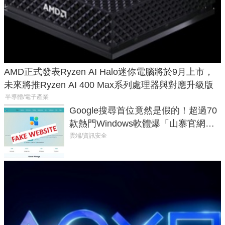
AMD正式發表Ryzen AI Halo迷你電腦將於9月上市，
未來將推Ryzen AI 400 Max系列處理器與對應升級版
半導體/電子產業
Google搜尋首位竟然是假的！超過70
款熱門Windows軟體爆「山寨官網」
危機
雲端/資訊安全