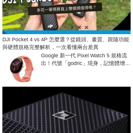
DJI Pocket 4 vs 4P 怎麼選？從鏡頭、畫質、跟隨功能
與硬體規格完整解析，一次看懂兩台差異
Google 新一代 Pixel Watch 5 規格流
出！代號「godric」現身，記憶體增強
鎖定 AI 應用