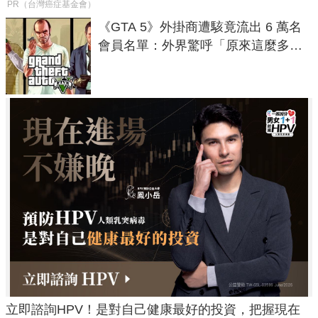
PR（台灣癌症基金會）
《GTA 5》外掛商遭駭竟流出 6 萬名
會員名單：外界驚呼「原來這麼多人
在開掛！」
立即諮詢HPV！是對自己健康最好的投資，把握現在