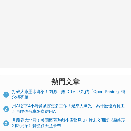
熱門文章
打破大廠墨水綁架！開源、無 DRM 限制的「Open Printer」概
1
念機亮相
用AI省下4小時竟被塞更多工作！過來人曝光：為什麼優秀員工
2
不再跟你分享怎麼使用AI
典藏界大地震！美國懷舊遊戲小店驚見 97 片未公開版《超級瑪
3
利歐兄弟》變體任天堂卡帶