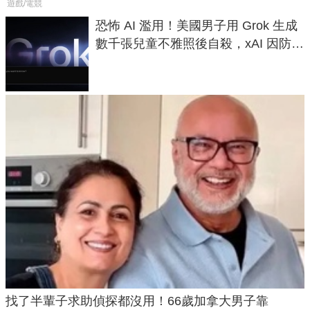
遊戲/電競
恐怖 AI 濫用！美國男子用 Grok 生成
數千張兒童不雅照後自殺，xAI 因防護
失靈與不配合警方遭起訴
找了半輩子求助偵探都沒用！66歲加拿大男子靠