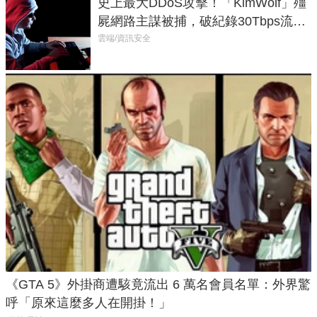
史上最大DDoS攻擊！「KimWolf」殭
屍網路主謀被捕，破紀錄30Tbps流量
癱瘓全球！
雲端/資訊安全
《GTA 5》外掛商遭駭竟流出 6 萬名會員名單：外界驚
呼「原來這麼多人在開掛！」