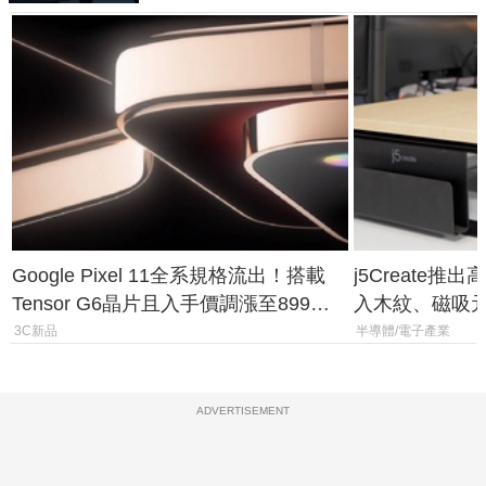
Google Pixel 11全系規格流出！搭載
j5Create
Tensor G6晶片且入手價調漲至899美
入木紋、磁吸
元
3C新品
半導體/電子產業
ADVERTISEMENT