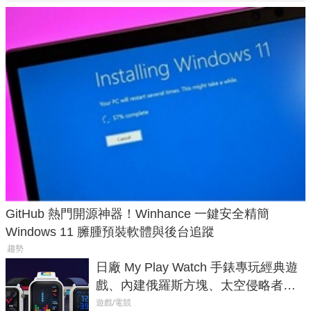
GitHub 熱門開源神器！Winhance 一鍵安全精簡
Windows 11 臃腫預裝軟體與後台追蹤
趨勢
日廠 My Play Watch 手錶專玩經典遊
戲、內建俄羅斯方塊、太空侵略者，
不過竟然不能連手機？
遊戲/電競