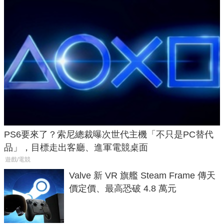
PS6要來了？索尼總裁曝次世代主機「不只是PC替代
品」，目標走出客廳、進軍電競桌面
遊戲/電競
Valve 新 VR 旗艦 Steam Frame 傳天
價定價、最高恐破 4.8 萬元