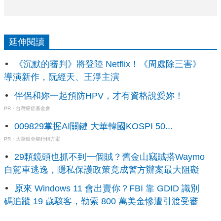
延伸閱讀
《沉默的審判》將登陸 Netflix！《周處除三害》
導演新作，阮經天、王淨主演
伴侶和妳一起預防HPV，才有資格說愛妳！
PR・台灣癌症基金會
009829掌握AI關鍵 大華韓國KOSPI 50...
PR・大華銀全能行銷方案
29顆鏡頭也抓不到一個賊？舊金山竊賊搭Waymo
自駕車逃逸，隱私保護政策竟成警方辦案最大阻礙
原來 Windows 11 會出賣你？FBI 靠 GDID 識別
碼追蹤 19 歲駭客，勒索 800 萬美金慘遭引渡受審