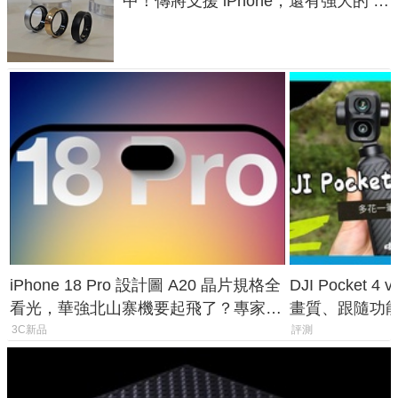
中！傳將支援 iPhone，還有強大的 AI
與智慧家電連動功能
iPhone 18 Pro 設計圖 A20 晶片規格全
DJI Pocket
看光，華強北山寨機要起飛了？專家曝
畫質、跟隨功
山寨機無法復刻兩大關鍵
一次看懂兩台
3C新品
評測