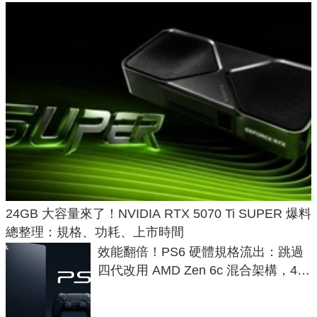
24GB 大容量來了！NVIDIA RTX 5070 Ti SUPER 爆料
總整理：規格、功耗、上市時間
效能翻倍！PS6 硬體規格流出：跳過
四代改用 AMD Zen 6c 混合架構，4K
120fps 與全光追時代來臨