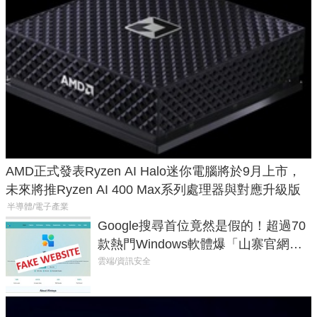
AMD正式發表Ryzen AI Halo迷你電腦將於9月上市，
未來將推Ryzen AI 400 Max系列處理器與對應升級版
半導體/電子產業
Google搜尋首位竟然是假的！超過70
款熱門Windows軟體爆「山寨官網」
危機
雲端/資訊安全