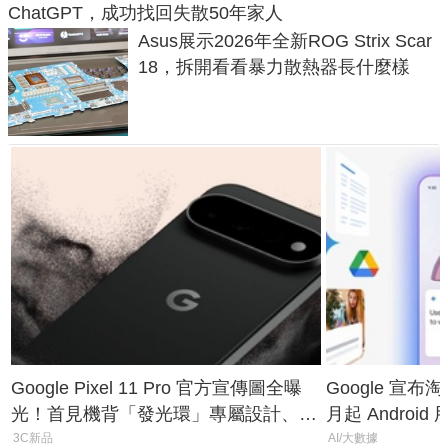
ChatGPT，成功找回失散50年家人
Asus展示2026年全新ROG Strix Scar
18，拆開看看暴力散熱器長什麼樣
Google Pixel 11 Pro 官方宣傳圖全曝
Google 宣布淘汰 
光！首見機背「發光環」專屬設計、
月起 Android
120 倍變焦挑戰攝影極限
3C新品
AI/大數據