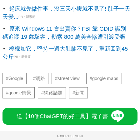
起床就先做件事，沒三天小腹就不見了! 肚子一天
天變...
PR・新素簡
原來 Windows 11 會出賣你？FBI 靠 GDID 識別
碼追蹤 19 歲駭客，勒索 800 萬美金慘遭引渡受審
檸檬加它，堅持一週大肚腩不見了，重新回到45
公斤
PR・新素簡
#Google
#網路
#street view
#google maps
#google街景
#網路話題
#新聞
送【10個ChatGPT的好工具】電子書
ADVERTISEMENT