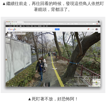
▲繼續往前走，再往回看的時候，發現這些鳥人依然盯
著鏡頭，背都涼了。
▲死盯著不放，好恐怖阿！