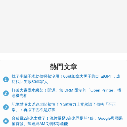
熱門文章
找了半輩子求助偵探都沒用！66歲加拿大男子靠ChatGPT，成
1
功找回失散50年家人
打破大廠墨水綁架！開源、無 DRM 限制的「Open Printer」概
2
念機亮相
記憶體漲太兇連老闆都怕了？SK海力士竟然認了價格「不正
3
常」：再漲下去不是好事
台積電2奈米太猛了！流片量是3奈米同期的4倍，Google與蘋果
4
搶首發、輝達與AMD排隊等產能