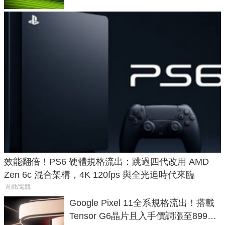
效能翻倍！PS6 硬體規格流出：跳過四代改用 AMD
Zen 6c 混合架構，4K 120fps 與全光追時代來臨
遊戲/電競
Google Pixel 11全系規格流出！搭載
Tensor G6晶片且入手價調漲至899美