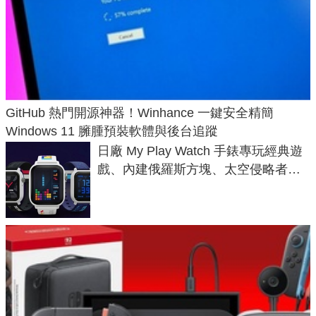
GitHub 熱門開源神器！Winhance 一鍵安全精簡
Windows 11 臃腫預裝軟體與後台追蹤
日廠 My Play Watch 手錶專玩經典遊
戲、內建俄羅斯方塊、太空侵略者，
不過竟然不能連手機？