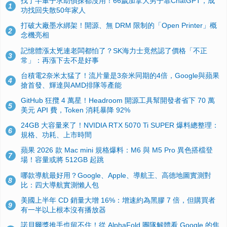
找了半輩子求助偵探都沒用！66歲加拿大男子靠ChatGPT，成
1
功找回失散50年家人
打破大廠墨水綁架！開源、無 DRM 限制的「Open Printer」概
2
念機亮相
記憶體漲太兇連老闆都怕了？SK海力士竟然認了價格「不正
3
常」：再漲下去不是好事
台積電2奈米太猛了！流片量是3奈米同期的4倍，Google與蘋果
4
搶首發、輝達與AMD排隊等產能
GitHub 狂攬 4 萬星！Headroom 開源工具幫開發者省下 70 萬
5
美元 API 費，Token 消耗暴降 92%
24GB 大容量來了！NVIDIA RTX 5070 Ti SUPER 爆料總整理：
6
規格、功耗、上市時間
蘋果 2026 款 Mac mini 規格爆料：M6 與 M5 Pro 異色搭檔登
7
場！容量或將 512GB 起跳
哪款導航最好用？Google、Apple、導航王、高德地圖實測對
8
比：四大導航實測懶人包
美國上半年 CD 銷量大增 16%：增速約為黑膠 7 倍，但購買者
9
有一半以上根本沒有播放器
諾貝爾獎推手也留不住！從 AlphaFold 團隊解體看 Google 的焦