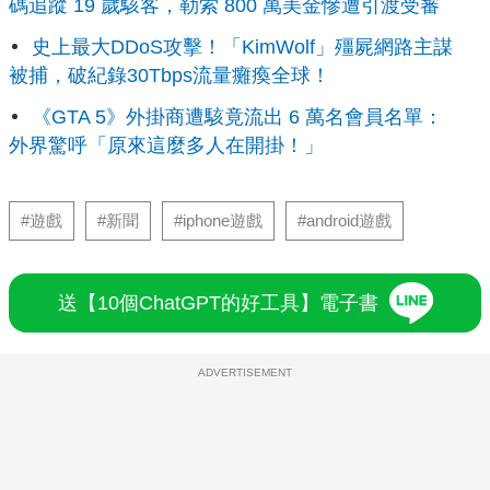
碼追蹤 19 歲駭客，勒索 800 萬美金慘遭引渡受審
史上最大DDoS攻擊！「KimWolf」殭屍網路主謀
被捕，破紀錄30Tbps流量癱瘓全球！
《GTA 5》外掛商遭駭竟流出 6 萬名會員名單：
外界驚呼「原來這麼多人在開掛！」
#遊戲
#新聞
#iphone遊戲
#android遊戲
送【10個ChatGPT的好工具】電子書
ADVERTISEMENT