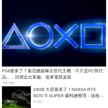
PS6要來了？索尼總裁曝次世代主機「不只是PC替代
品」，目標走出客廳、進軍電競桌面
遊戲/電競
24GB 大容量來了！NVIDIA RTX
5070 Ti SUPER 爆料總整理：規格、
功耗、上市時間
3C新品