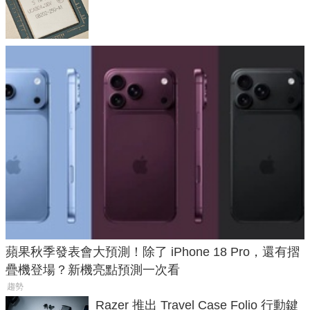
體
蘋果秋季發表會大預測！除了 iPhone 18 Pro，還有摺
疊機登場？新機亮點預測一次看
趨勢
Razer 推出 Travel Case Folio 行動鍵