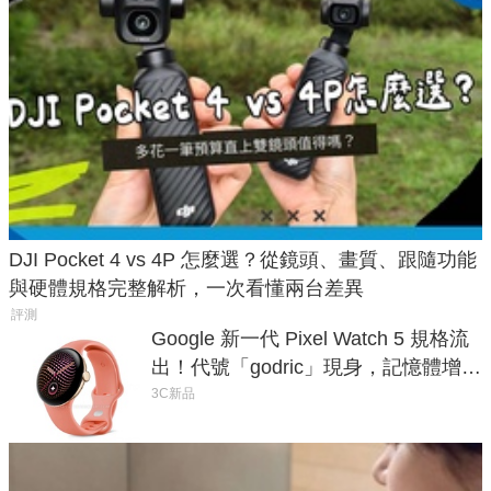
DJI Pocket 4 vs 4P 怎麼選？從鏡頭、畫質、跟隨功能
與硬體規格完整解析，一次看懂兩台差異
評測
Google 新一代 Pixel Watch 5 規格流
出！代號「godric」現身，記憶體增強
鎖定 AI 應用
3C新品