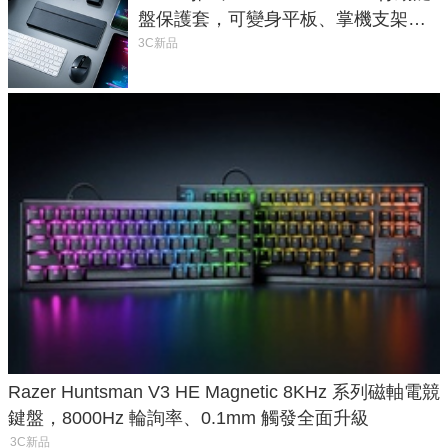
盤保護套，可變身平板、掌機支架，
售價 2,090 元
3C新品
Razer Huntsman V3 HE Magnetic 8KHz 系列磁軸電競
鍵盤，8000Hz 輪詢率、0.1mm 觸發全面升級
3C新品