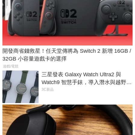
開發商省錢救星！任天堂傳將為 Switch 2 新增 16GB /
32GB 小容量遊戲卡的選擇
遊戲/電競
三星發表 Galaxy Watch Ultra2 與
Watch9 智慧手錶，導入潛水與越野跑
導航功能
3C新品