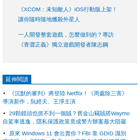
《XCOM：未知敵人》iOS行動版上架！
讓你隨時隨地獵殺外星人
一人開發整套遊戲，怎麼做到的？專訪
《青澀正義》獨立遊戲開發者陳志鋼
延伸閱讀
《沉默的審判》將登陸 Netflix！《周處除三害》
導演新作，阮經天、王淨主演
29顆鏡頭也抓不到一個賊？舊金山竊賊搭Waymo
自駕車逃逸，隱私保護政策竟成警方辦案最大阻礙
原來 Windows 11 會出賣你？FBI 靠 GDID 識別