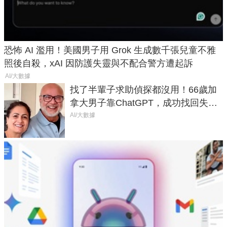
恐怖 AI 濫用！美國男子用 Grok 生成數千張兒童不雅
照後自殺，xAI 因防護失靈與不配合警方遭起訴
AI/大數據
找了半輩子求助偵探都沒用！66歲加
拿大男子靠ChatGPT，成功找回失散
50年家人
AI/大數據