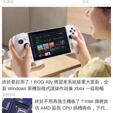
山寨機無法復刻兩大關鍵
一次看懂兩台
3C新品
評測
終於要好用了！ROG Ally 將迎來系統級重大更新，全
新 Windows 掌機殼模式讓操作就像 Xbox 一樣順暢
遊戲/電競
終於不用再換主機板了？Intel 傳將效
仿 AMD 延長 CPU 插槽壽命，下代