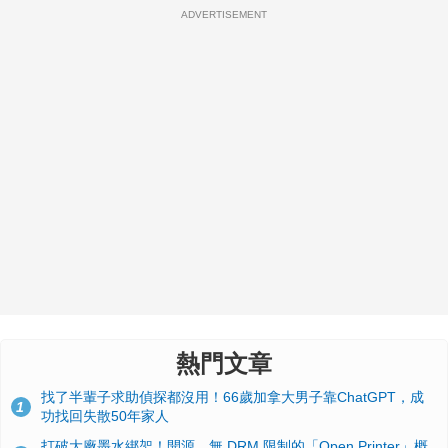
ADVERTISEMENT
熱門文章
找了半輩子求助偵探都沒用！66歲加拿大男子靠ChatGPT，成
1
功找回失散50年家人
打破大廠墨水綁架！開源、無 DRM 限制的「Open Printer」概