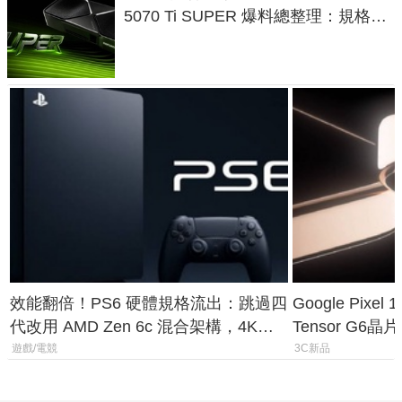
5070 Ti SUPER 爆料總整理：規格、
功耗、上市時間
效能翻倍！PS6 硬體規格流出：跳過四
Google Pix
代改用 AMD Zen 6c 混合架構，4K
Tensor G6
120fps 與全光追時代來臨
元
遊戲/電競
3C新品