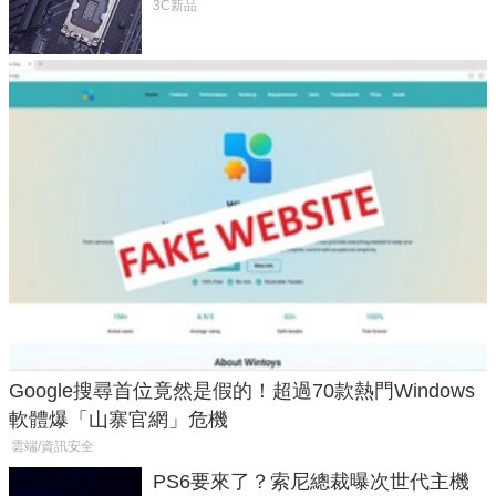
LGA 1954 至少能戰三代
3C新品
Google搜尋首位竟然是假的！超過70款熱門Windows
軟體爆「山寨官網」危機
雲端/資訊安全
PS6要來了？索尼總裁曝次世代主機