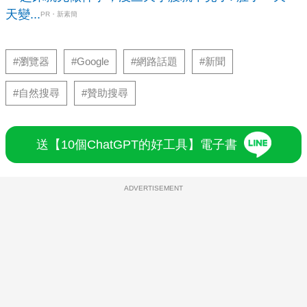
天變...
PR・新素簡
#瀏覽器
#Google
#網路話題
#新聞
#自然搜尋
#贊助搜尋
送【10個ChatGPT的好工具】電子書
ADVERTISEMENT