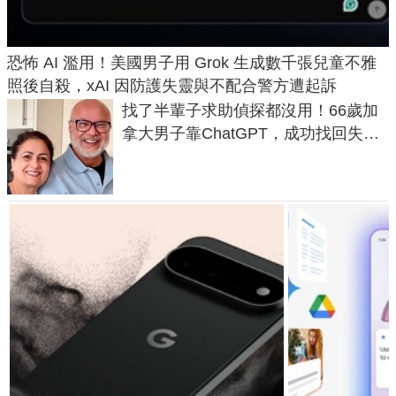
恐怖 AI 濫用！美國男子用 Grok 生成數千張兒童不雅
照後自殺，xAI 因防護失靈與不配合警方遭起訴
找了半輩子求助偵探都沒用！66歲加
拿大男子靠ChatGPT，成功找回失散
50年家人