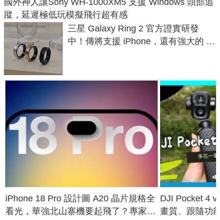
國外神人讓Sony WH-1000XM5 支援 Windows 頭部追
蹤，延遲極低玩模擬飛行超有感
三星 Galaxy Ring 2 官方證實研發
中！傳將支援 iPhone，還有強大的 AI
與智慧家電連動功能
iPhone 18 Pro 設計圖 A20 晶片規格全
DJI Pocket
看光，華強北山寨機要起飛了？專家曝
畫質、跟隨功