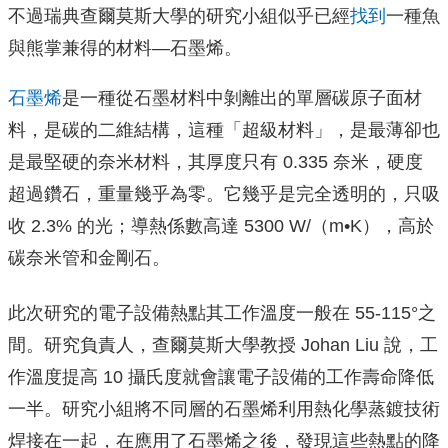
不過瑞典查爾莫斯大學的研究小組似乎已經
找到
一種魚
與熊掌兼得的材料—石墨烯。
石墨烯
是一種從石墨材料中剝離出的單層碳原子面材
料，是碳的二維結構，這種「超級材料」，是最薄卻也
是最堅硬的奈米材料，其厚度只有 0.335 奈米，硬度
超過鑽石，重量幾乎為零。它幾乎是完全透明的，只吸
收 2.3% 的光；導熱係數高達 5300 W/（m•K），高於
碳奈米管和金剛石。
此次研究的電子設備熱點其工作溫度一般在 55-115°之
間。研究負責人，查爾莫斯大學教授 Johan Liu 說，工
作溫度提高 10 攝氏度就會讓電子設備的工作壽命降低
一半。研究小組將不同層的石墨烯利用熱化學蒸鍍技術
焊接在一起，在應用了石墨烯之後，發現這些熱點的降