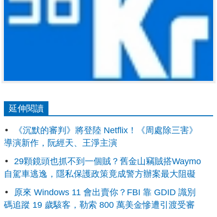
延伸閱讀
《沉默的審判》將登陸 Netflix！《周處除三害》
導演新作，阮經天、王淨主演
29顆鏡頭也抓不到一個賊？舊金山竊賊搭Waymo
自駕車逃逸，隱私保護政策竟成警方辦案最大阻礙
原來 Windows 11 會出賣你？FBI 靠 GDID 識別
碼追蹤 19 歲駭客，勒索 800 萬美金慘遭引渡受審