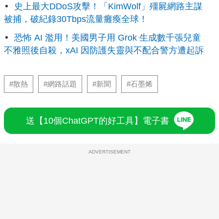
史上最大DDoS攻擊！「KimWolf」殭屍網路主謀
被捕，破紀錄30Tbps流量癱瘓全球！
恐怖 AI 濫用！美國男子用 Grok 生成數千張兒童
不雅照後自殺，xAI 因防護失靈與不配合警方遭起訴
#散熱
#網路話題
#新聞
#石墨烯
送【10個ChatGPT的好工具】電子書
ADVERTISEMENT