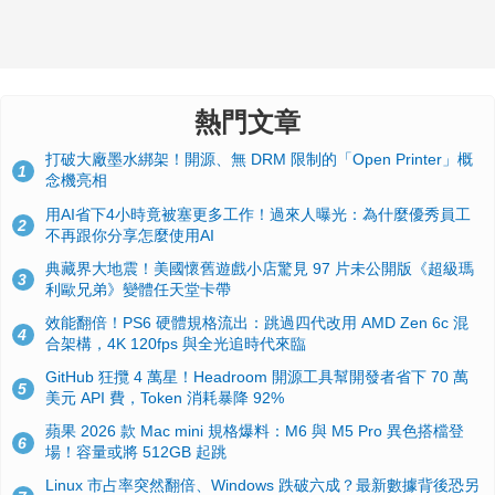
熱門文章
打破大廠墨水綁架！開源、無 DRM 限制的「Open Printer」概
1
念機亮相
用AI省下4小時竟被塞更多工作！過來人曝光：為什麼優秀員工
2
不再跟你分享怎麼使用AI
典藏界大地震！美國懷舊遊戲小店驚見 97 片未公開版《超級瑪
3
利歐兄弟》變體任天堂卡帶
效能翻倍！PS6 硬體規格流出：跳過四代改用 AMD Zen 6c 混
4
合架構，4K 120fps 與全光追時代來臨
GitHub 狂攬 4 萬星！Headroom 開源工具幫開發者省下 70 萬
5
美元 API 費，Token 消耗暴降 92%
蘋果 2026 款 Mac mini 規格爆料：M6 與 M5 Pro 異色搭檔登
6
場！容量或將 512GB 起跳
Linux 市占率突然翻倍、Windows 跌破六成？最新數據背後恐另