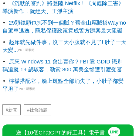
《沉默的審判》將登陸 Netflix！《周處除三害》
導演新作，阮經天、王淨主演
29顆鏡頭也抓不到一個賊？舊金山竊賊搭Waymo
自駕車逃逸，隱私保護政策竟成警方辦案最大阻礙
起床就先做件事，沒三天小腹就不見了! 肚子一天
天變...
PR・新素簡
原來 Windows 11 會出賣你？FBI 靠 GDID 識別
碼追蹤 19 歲駭客，勒索 800 萬美金慘遭引渡受審
檸檬搭配它，臉上斑點全部消失了，小肚子都變
平坦了
PR・新素簡
#新聞
#社會話題
送【10個ChatGPT的好工具】電子書