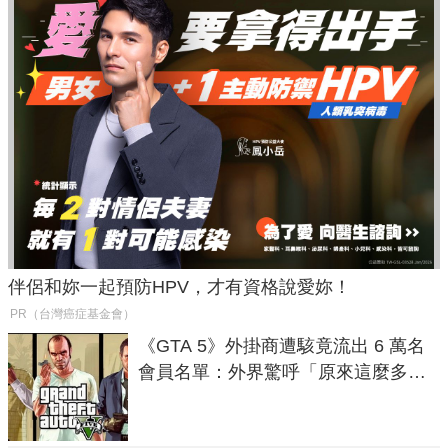
伴侶和妳一起預防HPV，才有資格說愛妳！
PR（台灣癌症基金會）
《GTA 5》外掛商遭駭竟流出 6 萬名
會員名單：外界驚呼「原來這麼多人
在開掛！」