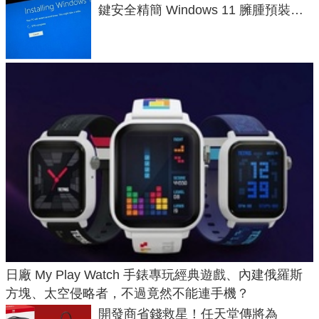
鍵安全精簡 Windows 11 臃腫預裝軟
體與後台追蹤
日廠 My Play Watch 手錶專玩經典遊戲、內建俄羅斯
方塊、太空侵略者，不過竟然不能連手機？
開發商省錢救星！任天堂傳將為