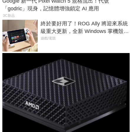
Google 新一代 Pixel Watch 5 規格流出！代號
「godric」現身，記憶體增強鎖定 AI 應用
3C新品
終於要好用了！ROG Ally 將迎來系統
級重大更新，全新 Windows 掌機殼模
式讓操作就像 Xbox 一樣順暢
遊戲/電競