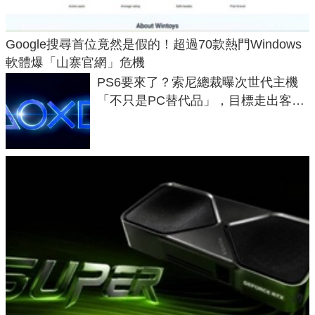
Google搜尋首位竟然是假的！超過70款熱門Windows
軟體爆「山寨官網」危機
PS6要來了？索尼總裁曝次世代主機
「不只是PC替代品」，目標走出客
廳、進軍電競桌面