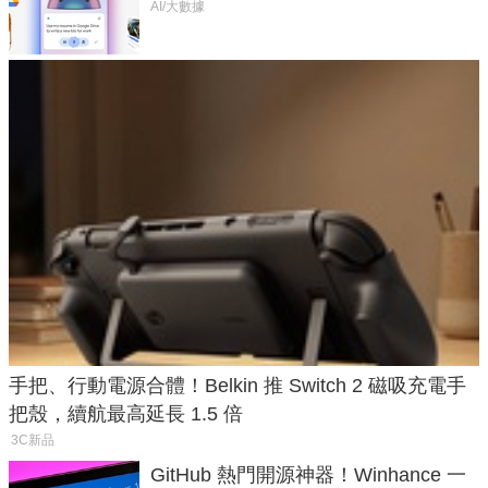
AI/大數據
手把、行動電源合體！Belkin 推 Switch 2 磁吸充電手
把殼，續航最高延長 1.5 倍
3C新品
GitHub 熱門開源神器！Winhance 一