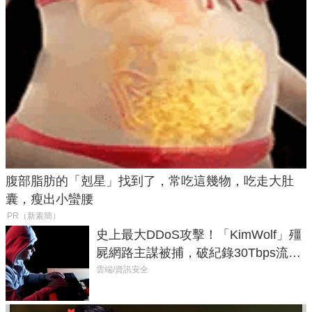
腹部脂肪的「剋星」找到了，常吃這幾物，吃走大肚
囊，瘦出小蠻腰
PR（新素簡）
史上最大DDoS攻擊！「KimWolf」殭
屍網路主謀被捕，破紀錄30Tbps流量
癱瘓全球！
雲端/資訊安全