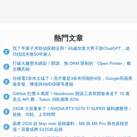
熱門文章
找了半輩子求助偵探都沒用！66歲加拿大男子靠ChatGPT，成
1
功找回失散50年家人
打破大廠墨水綁架！開源、無 DRM 限制的「Open Printer」概
2
念機亮相
台積電2奈米太猛了！流片量是3奈米同期的4倍，Google與蘋果
3
搶首發、輝達與AMD排隊等產能
GitHub 狂攬 4 萬星！Headroom 開源工具幫開發者省下 70 萬
4
美元 API 費，Token 消耗暴降 92%
24GB 大容量來了！NVIDIA RTX 5070 Ti SUPER 爆料總整理：
5
規格、功耗、上市時間
蘋果 2026 款 Mac mini 規格爆料：M6 與 M5 Pro 異色搭檔登
6
場！容量或將 512GB 起跳