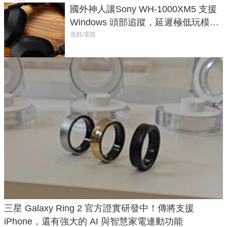
國外神人讓Sony WH-1000XM5 支援
Windows 頭部追蹤，延遲極低玩模擬
飛行超有感
遊戲/電競
三星 Galaxy Ring 2 官方證實研發中！傳將支援
iPhone，還有強大的 AI 與智慧家電連動功能