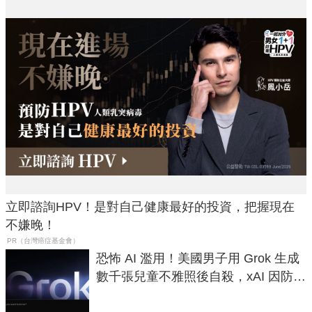
立即諮詢HPV！是對自己健康最好的投資，把握現在
不嫌晚！
PR（台灣癌症基金會）
恐怖 AI 濫用！美國男子用 Grok 生成
數千張兒童不雅照後自殺，xAI 因防護
失靈與不配合警方遭起訴