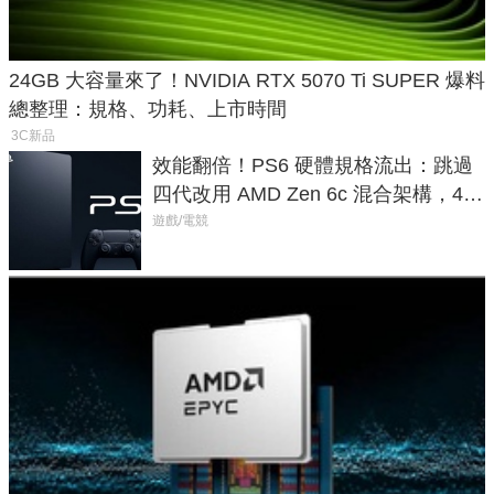
24GB 大容量來了！NVIDIA RTX 5070 Ti SUPER 爆料
總整理：規格、功耗、上市時間
3C新品
效能翻倍！PS6 硬體規格流出：跳過
四代改用 AMD Zen 6c 混合架構，4K
120fps 與全光追時代來臨
遊戲/電競