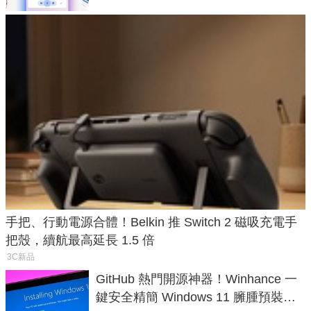
手把、行動電源合體！Belkin 推 Switch 2 磁吸充電手
把殼，續航最高延長 1.5 倍
3C新品
GitHub 熱門開源神器！Winhance 一
鍵安全精簡 Windows 11 臃腫預裝軟