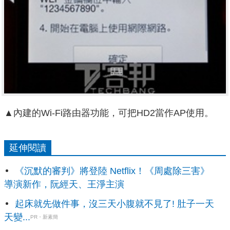
▲內建的Wi-Fi路由器功能，可把HD2當作AP使用。
延伸閱讀
《沉默的審判》將登陸 Netflix！《周處除三害》
導演新作，阮經天、王淨主演
起床就先做件事，沒三天小腹就不見了! 肚子一天
天變...
PR・新素簡