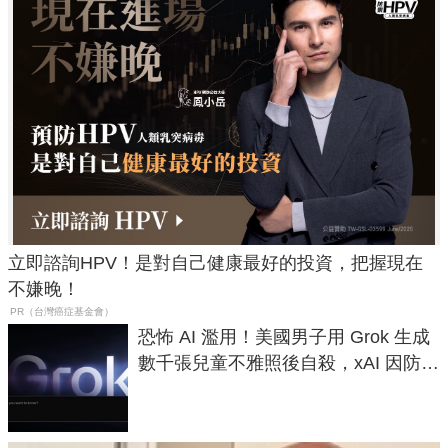
立即諮詢HPV！是對自己健康最好的投資，把握現在
不嫌晚！
PR（台灣癌症基金會）
恐怖 AI 濫用！美國男子用 Grok 生成
數千張兒童不雅照後自殺，xAI 因防護
失靈與不配合警方遭起訴