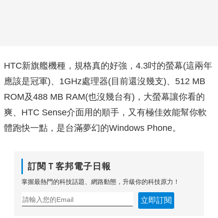
HTC新旗艦機種，規格真的好強，4.3吋的螢幕(這兩年
應該是冠軍)、1GHz處理器(目前還沒幾支)、512 MB
ROM及488 MB RAM(也沒幾台有)，大螢幕讓你看的
爽、HTC Sense介面用的順手，又有極佳效能幫你軟
體跑快一點，是台滿夢幻的Windows Phone。
訂閱Ｔ客邦電子日報
掌握最熱門的科技話題、網路動態，升級你的科技原力！
立即訂閱