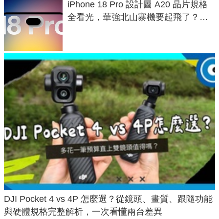
iPhone 18 Pro 設計圖 A20 晶片規格
全看光，華強北山寨機要起飛了？專
家曝山寨機無法復刻兩大關鍵
DJI Pocket 4 vs 4P 怎麼選？從鏡頭、畫質、跟隨功能
與硬體規格完整解析，一次看懂兩台差異