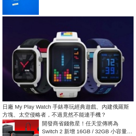
體與後台追蹤
日廠 My Play Watch 手錶專玩經典遊戲、內建俄羅斯
方塊、太空侵略者，不過竟然不能連手機？
開發商省錢救星！任天堂傳將為
Switch 2 新增 16GB / 32GB 小容量遊