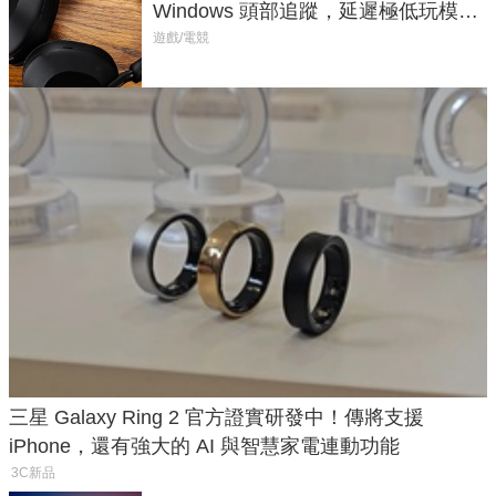
Windows 頭部追蹤，延遲極低玩模擬
飛行超有感
遊戲/電競
三星 Galaxy Ring 2 官方證實研發中！傳將支援
iPhone，還有強大的 AI 與智慧家電連動功能
3C新品