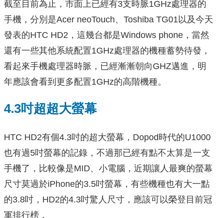
截至目前為止，市面上已經有3支時脈1GHz處理器的
手機，分別是Acer neoTouch、Toshiba TG01以及今天
發表的HTC HD2，這幾台都是Windows phone，當然
還有一些其他系統配置1GHz處理器的機種蓄勢待發，
看起來手機處理器時脈，已經漸漸朝向GHZ邁進，明
年應該會看到更多配置1GHz的高階機種。
4.3吋超超大螢幕
HTC HD2有個4.3吋的超大螢幕，Dopod時代的U1000
也有過5吋螢幕的記錄，不過那已經有點不太算是一支
手機了，比較像是MID、小電腦，近期讓人最爽的螢幕
尺寸莫過於iPhone的3.5吋螢幕，有些機種也有大一點
的3.8吋，HD2的4.3吋驚人尺寸，應該可以榮登目前冠
軍排行榜，