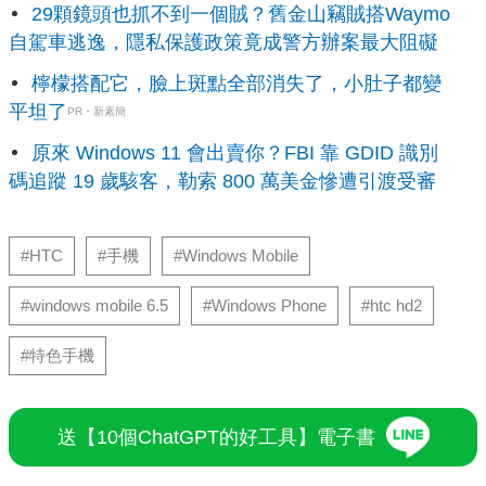
29顆鏡頭也抓不到一個賊？舊金山竊賊搭Waymo
自駕車逃逸，隱私保護政策竟成警方辦案最大阻礙
檸檬搭配它，臉上斑點全部消失了，小肚子都變
平坦了
PR・新素簡
原來 Windows 11 會出賣你？FBI 靠 GDID 識別
碼追蹤 19 歲駭客，勒索 800 萬美金慘遭引渡受審
#HTC
#手機
#Windows Mobile
#windows mobile 6.5
#Windows Phone
#htc hd2
#特色手機
送【10個ChatGPT的好工具】電子書