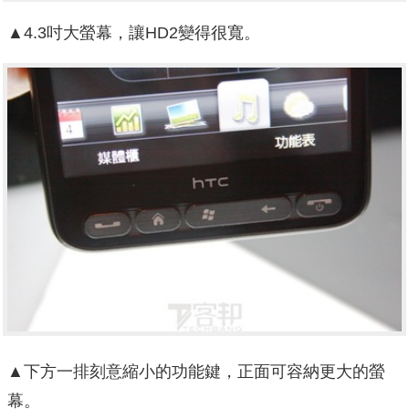
▲4.3吋大螢幕，讓HD2變得很寬。
▲下方一排刻意縮小的功能鍵，正面可容納更大的螢
幕。