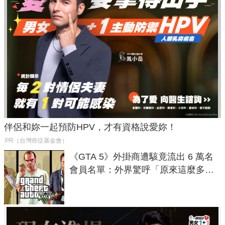
伴侶和妳一起預防HPV，才有資格說愛妳！
PR（台灣癌症基金會）
《GTA 5》外掛商遭駭竟流出 6 萬名
會員名單：外界驚呼「原來這麼多人
在開掛！」