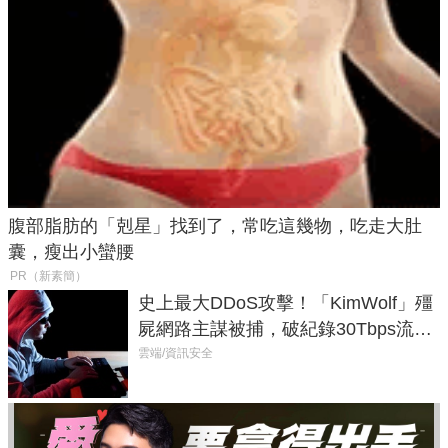
腹部脂肪的「剋星」找到了，常吃這幾物，吃走大肚
囊，瘦出小蠻腰
PR（新素簡）
史上最大DDoS攻擊！「KimWolf」殭
屍網路主謀被捕，破紀錄30Tbps流量
癱瘓全球！
雲端/資訊安全