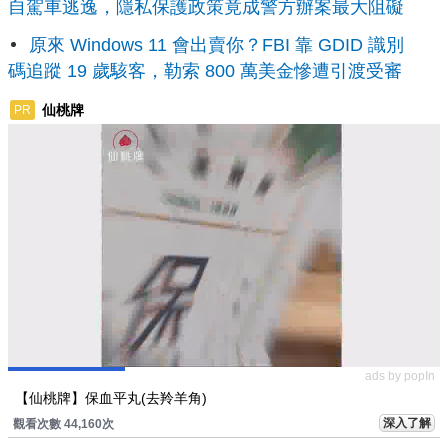
自駕車逃逸，隱私保護政策竟成警方辦案最大阻礙
原來 Windows 11 會出賣你？FBI 靠 GDID 識別
碼追蹤 19 歲駭客，勒索 800 萬美金慘遭引渡受審
仙桃牌
PR
ads by popIn
【仙桃牌】保血平丸(去羚羊角)
深入了解
觀看次數 44,160次