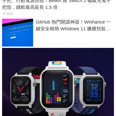
手把、行動電源合體！Belkin 推 Switch 2 磁吸充電手
把殼，續航最高延長 1.5 倍
3C新品
GitHub 熱門開源神器！Winhance 一
鍵安全精簡 Windows 11 臃腫預裝軟
體與後台追蹤