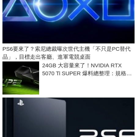
PS6要來了？索尼總裁曝次世代主機「不只是PC替代
品」，目標走出客廳、進軍電競桌面
24GB 大容量來了！NVIDIA RTX
5070 Ti SUPER 爆料總整理：規格、
功耗、上市時間