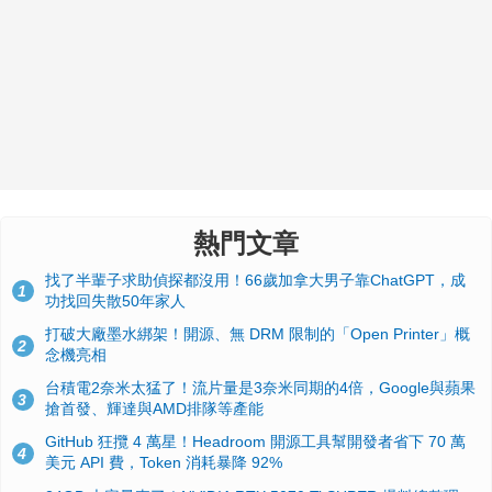
熱門文章
找了半輩子求助偵探都沒用！66歲加拿大男子靠ChatGPT，成
1
功找回失散50年家人
打破大廠墨水綁架！開源、無 DRM 限制的「Open Printer」概
2
念機亮相
台積電2奈米太猛了！流片量是3奈米同期的4倍，Google與蘋果
3
搶首發、輝達與AMD排隊等產能
GitHub 狂攬 4 萬星！Headroom 開源工具幫開發者省下 70 萬
4
美元 API 費，Token 消耗暴降 92%