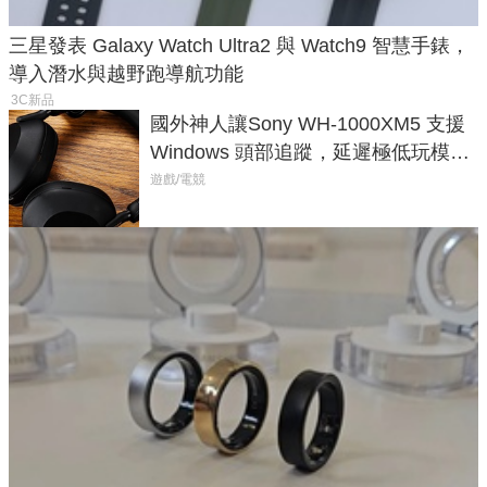
三星發表 Galaxy Watch Ultra2 與 Watch9 智慧手錶，
導入潛水與越野跑導航功能
3C新品
國外神人讓Sony WH-1000XM5 支援
Windows 頭部追蹤，延遲極低玩模擬
飛行超有感
遊戲/電競