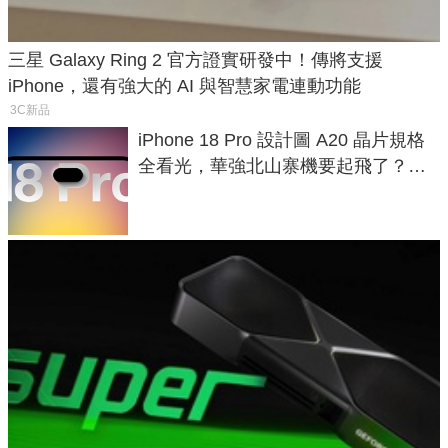
三星 Galaxy Ring 2 官方證實研發中！傳將支援
iPhone，還有強大的 AI 與智慧家電連動功能
3C新品
iPhone 18 Pro 設計圖 A20 晶片規格
全看光，華強北山寨機要起飛了？專
家曝山寨機無法復刻兩大關鍵