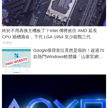
終於不用再換主機板了？Intel 傳將效仿 AMD 延長
CPU 插槽壽命，下代 LGA 1954 至少能戰三代
3C新品
Google搜尋首位竟然是假的！超過70
款熱門Windows軟體爆「山寨官網」
危機