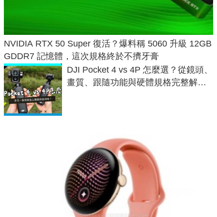
NVIDIA RTX 50 Super 復活？爆料稱 5060 升級 12GB
GDDR7 記憶體，這次規格終於不擠牙膏
DJI Pocket 4 vs 4P 怎麼選？從鏡頭、
畫質、跟隨功能與硬體規格完整解
析，一次看懂兩台差異