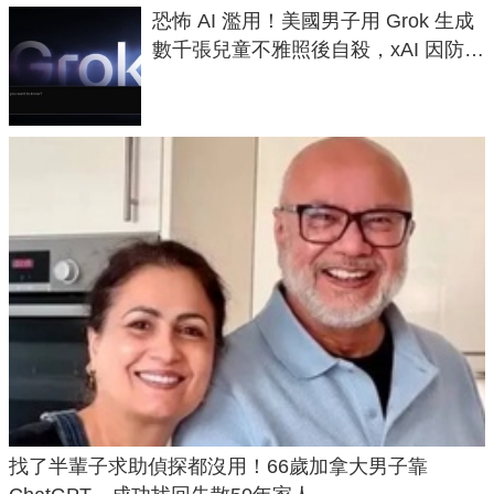
恐怖 AI 濫用！美國男子用 Grok 生成
數千張兒童不雅照後自殺，xAI 因防護
失靈與不配合警方遭起訴
找了半輩子求助偵探都沒用！66歲加拿大男子靠