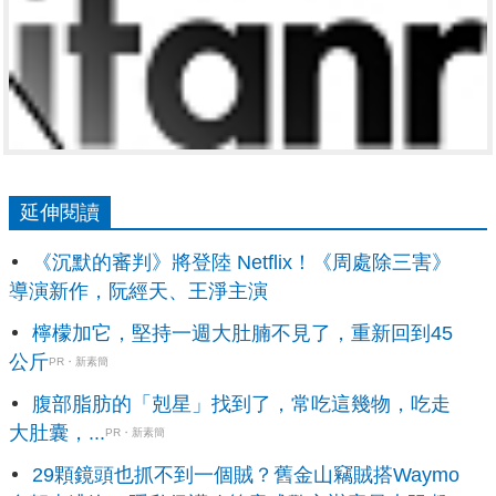
延伸閱讀
《沉默的審判》將登陸 Netflix！《周處除三害》
導演新作，阮經天、王淨主演
檸檬加它，堅持一週大肚腩不見了，重新回到45
公斤
PR・新素簡
腹部脂肪的「剋星」找到了，常吃這幾物，吃走
大肚囊，...
PR・新素簡
29顆鏡頭也抓不到一個賊？舊金山竊賊搭Waymo