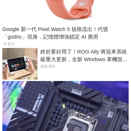
Google 新一代 Pixel Watch 5 規格流出！代號
「godric」現身，記憶體增強鎖定 AI 應用
3C新品
終於要好用了！ROG Ally 將迎來系統
級重大更新，全新 Windows 掌機殼模
式讓操作就像 Xbox 一樣順暢
遊戲/電競