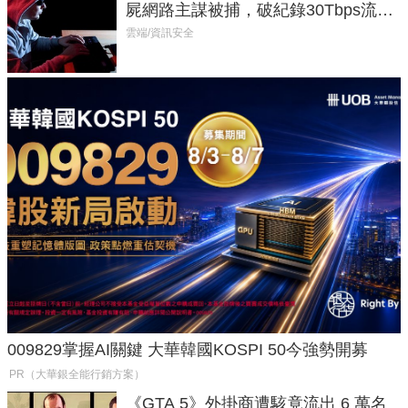
屍網路主謀被捕，破紀錄30Tbps流量
癱瘓全球！
雲端/資訊安全
009829掌握AI關鍵 大華韓國KOSPI 50今強勢開募
PR（大華銀全能行銷方案）
《GTA 5》外掛商遭駭竟流出 6 萬名