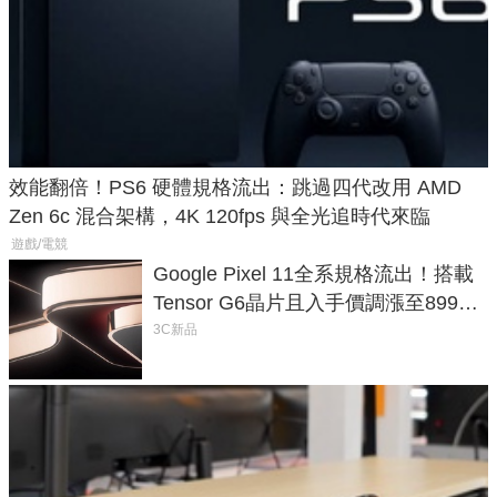
效能翻倍！PS6 硬體規格流出：跳過四代改用 AMD
Zen 6c 混合架構，4K 120fps 與全光追時代來臨
遊戲/電競
Google Pixel 11全系規格流出！搭載
Tensor G6晶片且入手價調漲至899美
元
3C新品