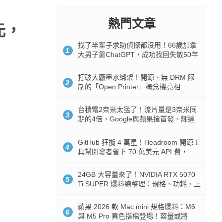
熱門文章
 元，
找了半輩子求助偵探都沒用！66歲加拿
1
大男子靠ChatGPT，成功找回失散50年
家人
打破大廠墨水綁架！開源、無 DRM 限
2
制的「Open Printer」概念機亮相
台積電2奈米太猛了！流片量是3奈米同
3
期的4倍，Google與蘋果搶首發、輝達
與AMD排隊等產能
GitHub 狂攬 4 萬星！Headroom 開源工
4
具幫開發者省下 70 萬美元 API 費，
Token 消耗暴降 92%
24GB 大容量來了！NVIDIA RTX 5070
5
Ti SUPER 爆料總整理：規格、功耗、上
市時間
蘋果 2026 款 Mac mini 規格爆料：M6
6
與 M5 Pro 異色搭檔登場！容量或將