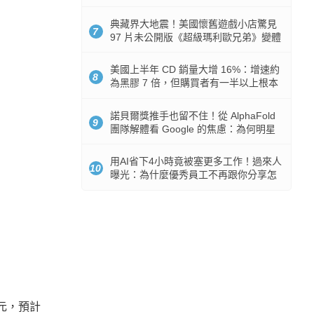
512GB 起跳
典藏界大地震！美國懷舊遊戲小店驚見
7
97 片未公開版《超級瑪利歐兄弟》變體
任天堂卡帶
美國上半年 CD 銷量大增 16%：增速約
8
為黑膠 7 倍，但購買者有一半以上根本
沒有播放器
諾貝爾獎推手也留不住！從 AlphaFold
9
團隊解體看 Google 的焦慮：為何明星
實驗室要為 Gemini 讓路？
用AI省下4小時竟被塞更多工作！過來人
10
曝光：為什麼優秀員工不再跟你分享怎
麼使用AI
0 元，預計