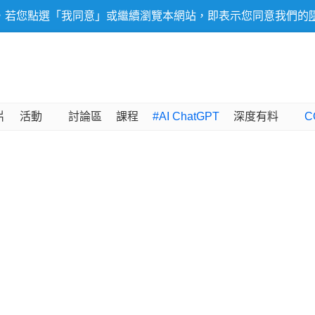
，若您點選「我同意」或繼續瀏覽本網站，即表示您同意我們的
片
活動
討論區
課程
#AI ChatGPT
深度有料
C