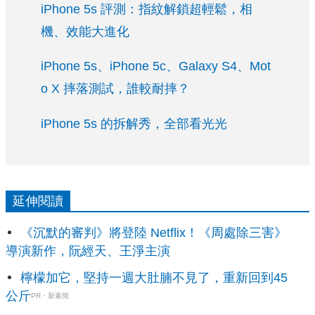
iPhone 5s 評測：指紋解鎖超輕鬆，相
機、效能大進化
iPhone 5s、iPhone 5c、Galaxy S4、Mot
o X 摔落測試，誰較耐摔？
iPhone 5s 的拆解秀，全部看光光
延伸閱讀
《沉默的審判》將登陸 Netflix！《周處除三害》
導演新作，阮經天、王淨主演
檸檬加它，堅持一週大肚腩不見了，重新回到45
公斤
PR・新素簡