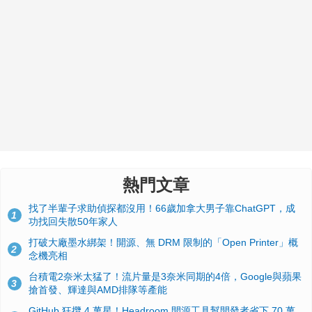
熱門文章
找了半輩子求助偵探都沒用！66歲加拿大男子靠ChatGPT，成
1
功找回失散50年家人
打破大廠墨水綁架！開源、無 DRM 限制的「Open Printer」概
2
念機亮相
台積電2奈米太猛了！流片量是3奈米同期的4倍，Google與蘋果
3
搶首發、輝達與AMD排隊等產能
GitHub 狂攬 4 萬星！Headroom 開源工具幫開發者省下 70 萬