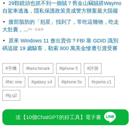
29顆鏡頭也抓不到一個賊？舊金山竊賊搭Waymo
自駕車逃逸，隱私保護政策竟成警方辦案最大阻礙
腹部脂肪的「剋星」找到了，常吃這幾物，吃走
大肚囊，...
PR・新素簡
原來 Windows 11 會出賣你？FBI 靠 GDID 識別
碼追蹤 19 歲駭客，勒索 800 萬美金慘遭引渡受審
#手機
#benchmark
#iphone 5
#評測
#htc one
#galaxy s4
#iphone 5s
#xperia z1
#lg g2
送【10個ChatGPT的好工具】電子書