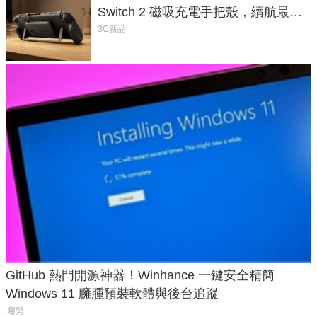
Switch 2 磁吸充電手把殼，續航最高
延長 1.5 倍
3C新品
GitHub 熱門開源神器！Winhance 一鍵安全精簡
Windows 11 臃腫預裝軟體與後台追蹤
趨勢