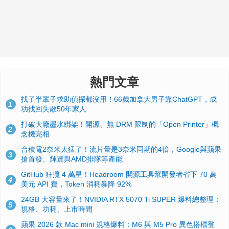
熱門文章
找了半輩子求助偵探都沒用！66歲加拿大男子靠ChatGPT，成
1
功找回失散50年家人
打破大廠墨水綁架！開源、無 DRM 限制的「Open Printer」概
2
念機亮相
台積電2奈米太猛了！流片量是3奈米同期的4倍，Google與蘋果
3
搶首發、輝達與AMD排隊等產能
GitHub 狂攬 4 萬星！Headroom 開源工具幫開發者省下 70 萬
4
美元 API 費，Token 消耗暴降 92%
24GB 大容量來了！NVIDIA RTX 5070 Ti SUPER 爆料總整理：
5
規格、功耗、上市時間
蘋果 2026 款 Mac mini 規格爆料：M6 與 M5 Pro 異色搭檔登