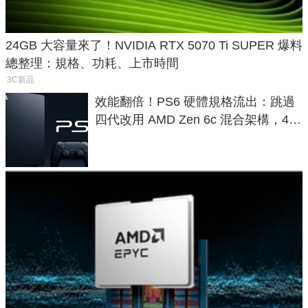
24GB 大容量來了！NVIDIA RTX 5070 Ti SUPER 爆料
總整理：規格、功耗、上市時間
3C新品
效能翻倍！PS6 硬體規格流出：跳過
四代改用 AMD Zen 6c 混合架構，4K
120fps 與全光追時代來臨