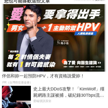
您也可能喜歡這些文章
伴侶和妳一起預防HPV，才有資格說愛妳！
PR（台灣癌症基金會）
史上最大DDoS攻擊！「KimWolf」殭
屍網路主謀被捕，破紀錄30Tbps流量
癱瘓全球！
雲端/資訊安全