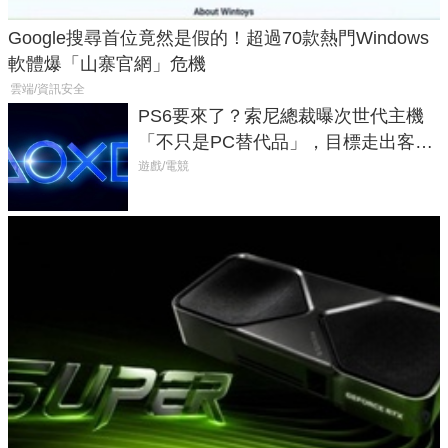
Google搜尋首位竟然是假的！超過70款熱門Windows
軟體爆「山寨官網」危機
雲端/資訊安全
PS6要來了？索尼總裁曝次世代主機
「不只是PC替代品」，目標走出客
廳、進軍電競桌面
遊戲/電競