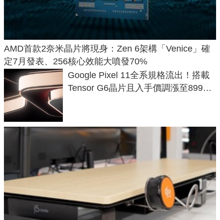
AMD首款2奈米晶片將現身：Zen 6架構「Venice」確
定7月發表、256核心效能大噴發70%
Google Pixel 11全系規格流出！搭載
Tensor G6晶片且入手價調漲至899美
元