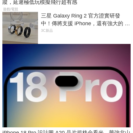
蹤，延遲極低玩模擬飛行超有感
遊戲/電競
三星 Galaxy Ring 2 官方證實研發
中！傳將支援 iPhone，還有強大的 AI
與智慧家電連動功能
3C新品
iPhone 18 Pro 設計圖 A20 晶片規格全看光，華強北山