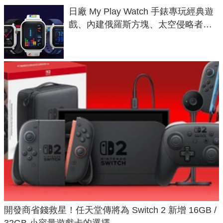
日廠 My Play Watch 手錶專玩經典遊
戲、內建俄羅斯方塊、太空侵略者，
不過竟然不能連手機？
開發商省錢救星！任天堂傳將為 Switch 2 新增 16GB /
32GB 小容量遊戲卡的選擇