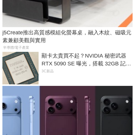
j5Create推出高質感模組化螢幕桌，融入木紋、磁吸元
素兼顧美觀與實用
半導體/電子產業
顯卡太貴買不起？NVIDIA 秘密武器
RTX 5090 SE 曝光，搭載 32GB 記憶
體
3C新品