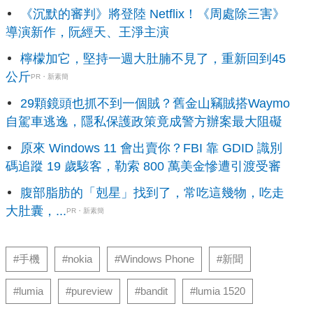
《沉默的審判》將登陸 Netflix！《周處除三害》
導演新作，阮經天、王淨主演
檸檬加它，堅持一週大肚腩不見了，重新回到45
公斤
PR・新素簡
29顆鏡頭也抓不到一個賊？舊金山竊賊搭Waymo
自駕車逃逸，隱私保護政策竟成警方辦案最大阻礙
原來 Windows 11 會出賣你？FBI 靠 GDID 識別
碼追蹤 19 歲駭客，勒索 800 萬美金慘遭引渡受審
腹部脂肪的「剋星」找到了，常吃這幾物，吃走
大肚囊，...
PR・新素簡
#手機
#nokia
#Windows Phone
#新聞
#lumia
#pureview
#bandit
#lumia 1520