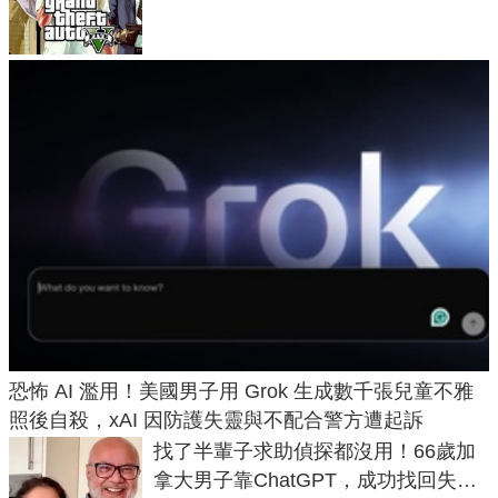
在開掛！」
恐怖 AI 濫用！美國男子用 Grok 生成數千張兒童不雅
照後自殺，xAI 因防護失靈與不配合警方遭起訴
找了半輩子求助偵探都沒用！66歲加
拿大男子靠ChatGPT，成功找回失散