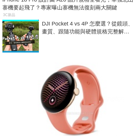
寨機要起飛了？專家曝山寨機無法復刻兩大關鍵
3C新品
DJI Pocket 4 vs 4P 怎麼選？從鏡頭、
畫質、跟隨功能與硬體規格完整解
析，一次看懂兩台差異