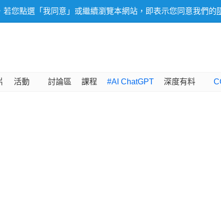
，若您點選「我同意」或繼續瀏覽本網站，即表示您同意我們的
片
活動
討論區
課程
#AI ChatGPT
深度有料
C