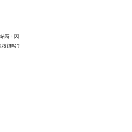
網站時，因
單按鈕呢？