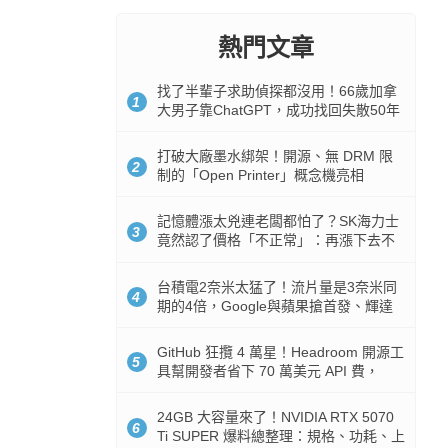
熱門文章
找了半輩子求助偵探都沒用！66歲加拿
1
大男子靠ChatGPT，成功找回失散50年
家人
打破大廠墨水綁架！開源、無 DRM 限
2
制的「Open Printer」概念機亮相
記憶體漲太兇連老闆都怕了？SK海力士
3
竟然認了價格「不正常」：再漲下去不
是好事
台積電2奈米太猛了！流片量是3奈米同
4
期的4倍，Google與蘋果搶首發、輝達
與AMD排隊等產能
GitHub 狂攬 4 萬星！Headroom 開源工
5
具幫開發者省下 70 萬美元 API 費，
Token 消耗暴降 92%
24GB 大容量來了！NVIDIA RTX 5070
6
Ti SUPER 爆料總整理：規格、功耗、上