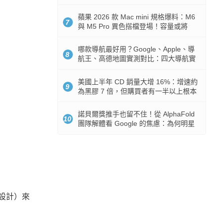
市時間
蘋果 2026 款 Mac mini 規格爆料：M6
7
與 M5 Pro 異色搭檔登場！容量或將
512GB 起跳
哪款導航最好用？Google、Apple、導
8
航王、高德地圖實測對比：四大導航實
測懶人包
美國上半年 CD 銷量大增 16%：增速約
9
為黑膠 7 倍，但購買者有一半以上根本
沒有播放器
諾貝爾獎推手也留不住！從 AlphaFold
10
團隊解體看 Google 的焦慮：為何明星
實驗室要為 Gemini 讓路？
頁設計）來