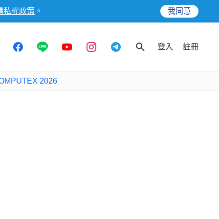
隱私權政策
。
我同意
登入
註冊
OMPUTEX 2026