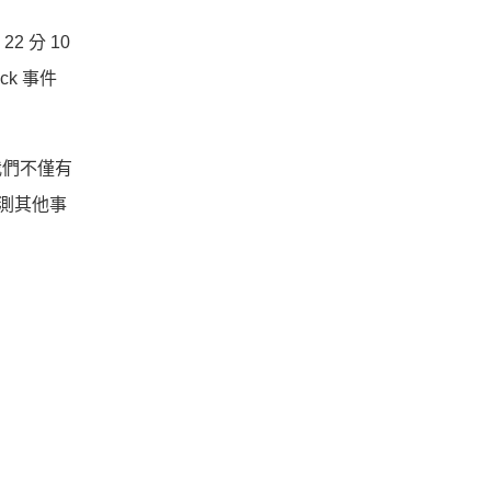
 22 分 10
ck 事件
我們不僅有
偵測其他事