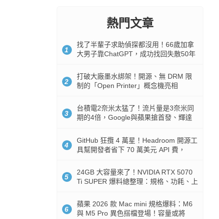
熱門文章
找了半輩子求助偵探都沒用！66歲加拿
1
大男子靠ChatGPT，成功找回失散50年
家人
打破大廠墨水綁架！開源、無 DRM 限
2
制的「Open Printer」概念機亮相
台積電2奈米太猛了！流片量是3奈米同
3
期的4倍，Google與蘋果搶首發、輝達
與AMD排隊等產能
GitHub 狂攬 4 萬星！Headroom 開源工
4
具幫開發者省下 70 萬美元 API 費，
Token 消耗暴降 92%
24GB 大容量來了！NVIDIA RTX 5070
5
Ti SUPER 爆料總整理：規格、功耗、上
市時間
蘋果 2026 款 Mac mini 規格爆料：M6
6
與 M5 Pro 異色搭檔登場！容量或將