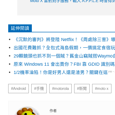
Moto X 雷射刻字服務，輸入 A.P.P.L.E 時會
延伸閱讀
《沉默的審判》將登陸 Netflix！《周處除三害
出國花費難抓？全包式海島假期，一價搞定食宿
29顆鏡頭也抓不到一個賊？舊金山竊賊搭Waym
原來 Windows 11 會出賣你？FBI 靠 GDID 
1/2機率淪陷！你是好男人還是渣男？關鍵在這
PR
#Android
#手機
#motorola
#新聞
#moto x
作者