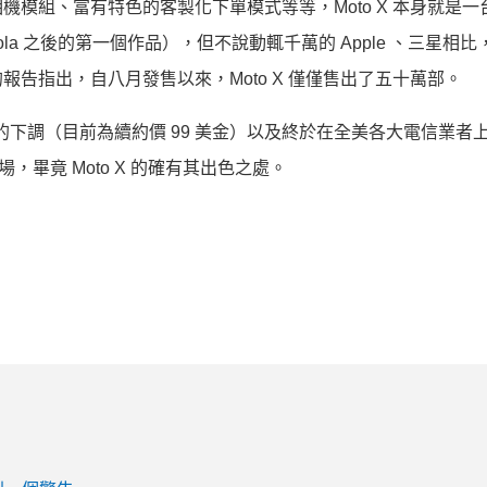
新的相機模組、富有特色的客製化下單模式等等，Moto X 本身就是
orola 之後的第一個作品），但不說動輒千萬的 Apple 、三星相
 的報告指出，自八月發售以來，Moto X 僅僅售出了五十萬部。
斷的下調（目前為續約價 99 美金）以及終於在全美各大電信業者
，畢竟 Moto X 的確有其出色之處。