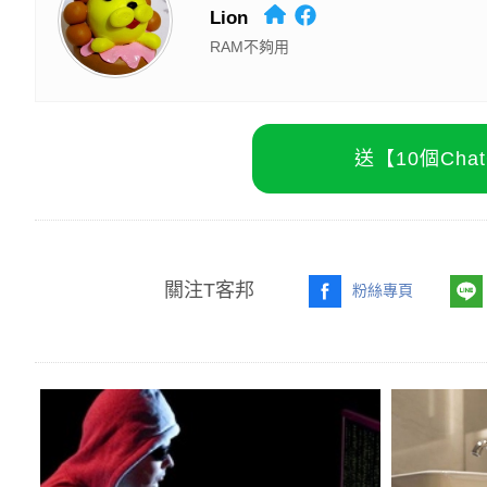
Lion
RAM不夠用
送【10個Ch
關注T客邦
粉絲專頁