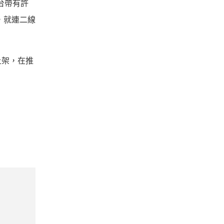
一台帶有許
比，就連二線
上架，在推