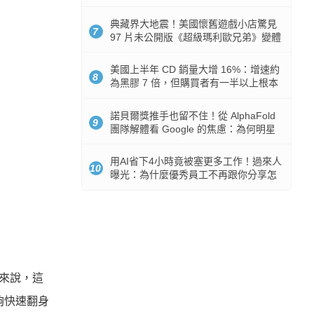
512GB 起跳
典藏界大地震！美國懷舊遊戲小店驚見
7
97 片未公開版《超級瑪利歐兄弟》變體
任天堂卡帶
美國上半年 CD 銷量大增 16%：增速約
8
為黑膠 7 倍，但購買者有一半以上根本
沒有播放器
諾貝爾獎推手也留不住！從 AlphaFold
9
團隊解體看 Google 的焦慮：為何明星
實驗室要為 Gemini 讓路？
用AI省下4小時竟被塞更多工作！過來人
10
曝光：為什麼優秀員工不再跟你分享怎
麼使用AI
 來說，這
夠快速翻身