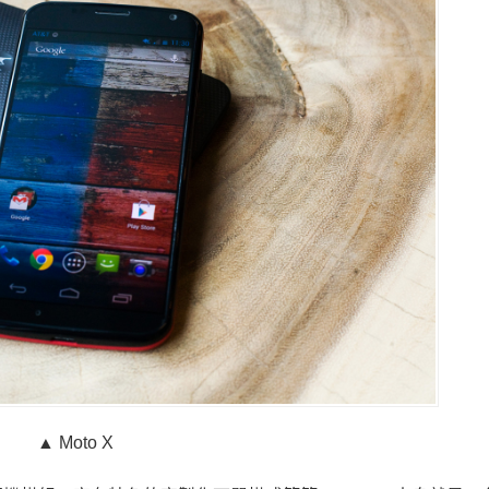
▲ Moto X