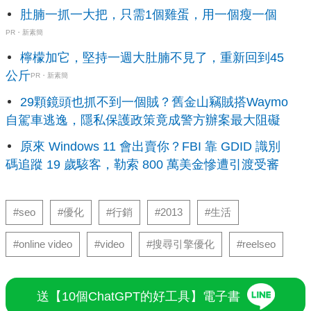
肚腩一抓一大把，只需1個雞蛋，用一個瘦一個
PR・新素簡
檸檬加它，堅持一週大肚腩不見了，重新回到45
公斤
PR・新素簡
29顆鏡頭也抓不到一個賊？舊金山竊賊搭Waymo
自駕車逃逸，隱私保護政策竟成警方辦案最大阻礙
原來 Windows 11 會出賣你？FBI 靠 GDID 識別
碼追蹤 19 歲駭客，勒索 800 萬美金慘遭引渡受審
#seo
#優化
#行銷
#2013
#生活
#online video
#video
#搜尋引擎優化
#reelseo
送【10個ChatGPT的好工具】電子書