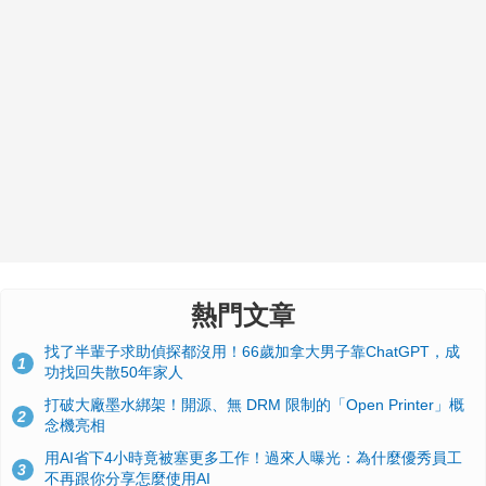
熱門文章
找了半輩子求助偵探都沒用！66歲加拿大男子靠ChatGPT，成
1
功找回失散50年家人
打破大廠墨水綁架！開源、無 DRM 限制的「Open Printer」概
2
念機亮相
用AI省下4小時竟被塞更多工作！過來人曝光：為什麼優秀員工
3
不再跟你分享怎麼使用AI