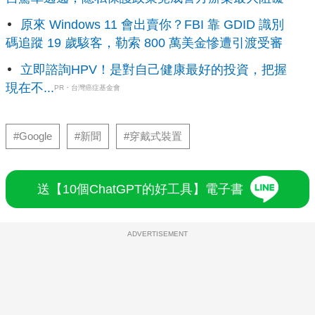
原來 Windows 11 會出賣你？FBI 靠 GDID 識別
碼追蹤 19 歲駭客，勒索 800 萬美金慘遭引渡受審
立即諮詢HPV！是對自己健康最好的投資，把握
現在不...
PR・台灣癌症基金會
#Google
#新聞
#穿戴式裝置
送【10個ChatGPT的好工具】電子書
ADVERTISEMENT