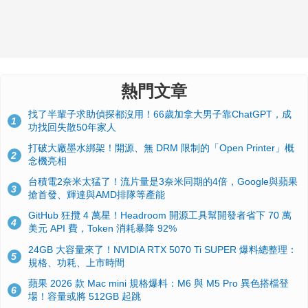
熱門文章
找了半輩子求助偵探都沒用！66歲加拿大男子靠ChatGPT，成
1
功找回失散50年家人
打破大廠墨水綁架！開源、無 DRM 限制的「Open Printer」概
2
念機亮相
台積電2奈米太猛了！流片量是3奈米同期的4倍，Google與蘋果
3
搶首發、輝達與AMD排隊等產能
GitHub 狂攬 4 萬星！Headroom 開源工具幫開發者省下 70 萬
4
美元 API 費，Token 消耗暴降 92%
24GB 大容量來了！NVIDIA RTX 5070 Ti SUPER 爆料總整理：
5
規格、功耗、上市時間
蘋果 2026 款 Mac mini 規格爆料：M6 與 M5 Pro 異色搭檔登
6
場！容量或將 512GB 起跳