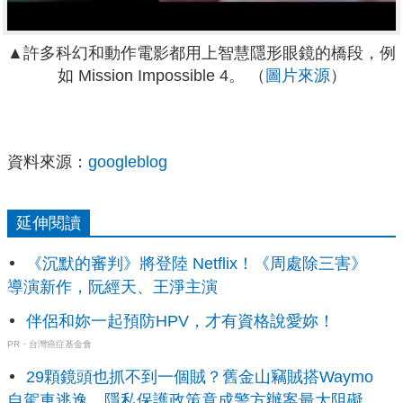
▲
許多科幻和動作電影都用上智慧隱形眼鏡的橋段，例
如 Mission Impossible 4。 （
圖片來源
）
資料來源：
googleblog
延伸閱讀
《沉默的審判》將登陸 Netflix！《周處除三害》
導演新作，阮經天、王淨主演
伴侶和妳一起預防HPV，才有資格說愛妳！
PR・台灣癌症基金會
29顆鏡頭也抓不到一個賊？舊金山竊賊搭Waymo
自駕車逃逸，隱私保護政策竟成警方辦案最大阻礙