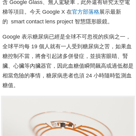
含 Google Glass、無人駕駛車，此外還有研究太空電
梯等項目。今天 Google X 在
官方部落格
展示最新
的 smart contact lens project 智慧隱形眼鏡。
Google 表示糖尿病已經是全球不可忽視的疾病之一，
全球平均每 19 個人就有一人受到糖尿病之苦，如果
血
糖控制不當，將會引起諸多併發症，並損害眼睛、腎
臟、心臟等內臟器官，因此血糖值瞬間飆高或過低都是
相當危險的事情，糖尿病患者也須 24 小時隨時監測血
糖值
。