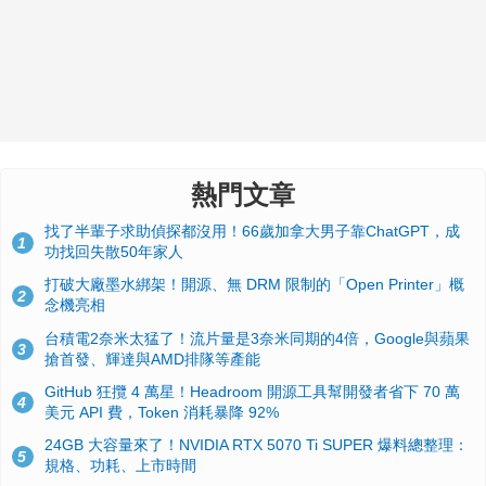
熱門文章
找了半輩子求助偵探都沒用！66歲加拿大男子靠ChatGPT，成
1
功找回失散50年家人
打破大廠墨水綁架！開源、無 DRM 限制的「Open Printer」概
2
念機亮相
台積電2奈米太猛了！流片量是3奈米同期的4倍，Google與蘋果
3
搶首發、輝達與AMD排隊等產能
GitHub 狂攬 4 萬星！Headroom 開源工具幫開發者省下 70 萬
4
美元 API 費，Token 消耗暴降 92%
24GB 大容量來了！NVIDIA RTX 5070 Ti SUPER 爆料總整理：
5
規格、功耗、上市時間