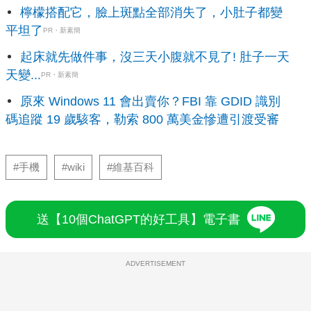
檸檬搭配它，臉上斑點全部消失了，小肚子都變
平坦了
PR・新素簡
起床就先做件事，沒三天小腹就不見了! 肚子一天
天變...
PR・新素簡
原來 Windows 11 會出賣你？FBI 靠 GDID 識別
碼追蹤 19 歲駭客，勒索 800 萬美金慘遭引渡受審
#手機
#wiki
#維基百科
送【10個ChatGPT的好工具】電子書
ADVERTISEMENT