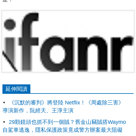
延伸閱讀
《沉默的審判》將登陸 Netflix！《周處除三害》
導演新作，阮經天、王淨主演
29顆鏡頭也抓不到一個賊？舊金山竊賊搭Waymo
自駕車逃逸，隱私保護政策竟成警方辦案最大阻礙