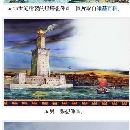
▲16世紀繪製的燈塔想像圖，圖片取自
維基百科
。
▲另一張想像圖。