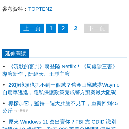
參考資料：
TOPTENZ
上一頁
1
2
3
下一頁
延伸閱讀
《沉默的審判》將登陸 Netflix！《周處除三害》
導演新作，阮經天、王淨主演
29顆鏡頭也抓不到一個賊？舊金山竊賊搭Waymo
自駕車逃逸，隱私保護政策竟成警方辦案最大阻礙
檸檬加它，堅持一週大肚腩不見了，重新回到45
公斤
PR・新素簡
原來 Windows 11 會出賣你？FBI 靠 GDID 識別