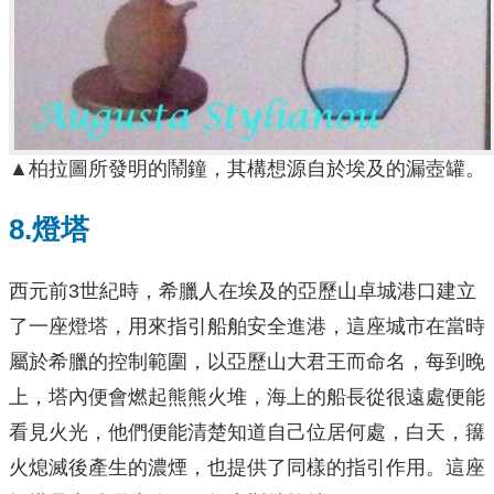
▲柏拉圖所發明的鬧鐘，其構想源自於埃及的漏壺罐。
8.燈塔
西元前3世紀時，希臘人在埃及的亞歷山卓城港口建立
了一座燈塔，用來指引船舶安全進港，這座城市在當時
屬於希臘的控制範圍，以亞歷山大君王而命名，每到晚
上，塔內便會燃起熊熊火堆，海上的船長從很遠處便能
看見火光，他們便能清楚知道自己位居何處，白天，簼
火熄滅後產生的濃煙，也提供了同樣的指引作用。這座