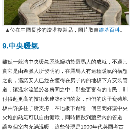
▲位在中國長沙的燈塔複製品，圖片取自
維基百科
。
9.中央暖氣
雖然一般將中央暖氣系統歸功於羅馬人的成就，不過其
實它是由希臘人所發明的，在羅馬人有這種暖氣的構想
之前，邁諾安人已經在懂得在房子內的地板下方安裝管
道，讓溫水流通於各房間之中，那些更富有的市民，則
付得起更高的技術來建築他們的家，他們的房子瓷磚地
板由許多柱子所支撐，在地板下創造一個空間好讓中央
火堆的熱氣可以自由循環，同時擴散到牆壁內的管道，
讓整個室內充滿溫暖，這些發現是1900年代英國考古