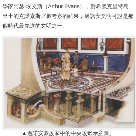
學家阿瑟·埃文斯（Arthur Evans），對希臘克里特島
出土的克諾索斯宮殿考察的結果，邁諾安文明可說是那
個時代最先進的文明之一。
▲邁諾安豪族家中的中央暖氣示意圖。