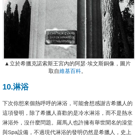
▲立於希臘克諾索斯王宮內的阿瑟·埃文斯銅像
，圖片
取自
維基百科
。
10.淋浴
下次你想來個熱呼呼的淋浴，可能會想感謝古希臘人的
這項發明，除了希臘人喜歡的是冷水淋浴，而不是熱水
淋浴外，沒什麼問題。羅馬人也許擁有舉世聞名的澡堂
與Spa設備，不過現代淋浴的發明仍然是希臘人，史上