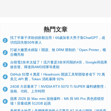
熱門文章
找了半輩子求助偵探都沒用！66歲加拿大男子靠ChatGPT，成
1
功找回失散50年家人
打破大廠墨水綁架！開源、無 DRM 限制的「Open Printer」概
2
念機亮相
台積電2奈米太猛了！流片量是3奈米同期的4倍，Google與蘋果
3
搶首發、輝達與AMD排隊等產能
GitHub 狂攬 4 萬星！Headroom 開源工具幫開發者省下 70 萬
4
美元 API 費，Token 消耗暴降 92%
24GB 大容量來了！NVIDIA RTX 5070 Ti SUPER 爆料總整理：
5
規格、功耗、上市時間
蘋果 2026 款 Mac mini 規格爆料：M6 與 M5 Pro 異色搭檔登
6
場！容量或將 512GB 起跳
典藏界大地震！美國懷舊遊戲小店驚見 97 片未公開版《超級瑪