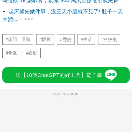
碼追蹤 19 歲駭客，勒索 800 萬美金慘遭引渡受審
起床就先做件事，沒三天小腹就不見了! 肚子一天
天變...
PR・新素簡
#休閒、運動
#懷舊
#歷史
#生活
#科技史
#希臘
#自動
送【10個ChatGPT的好工具】電子書
ADVERTISEMENT