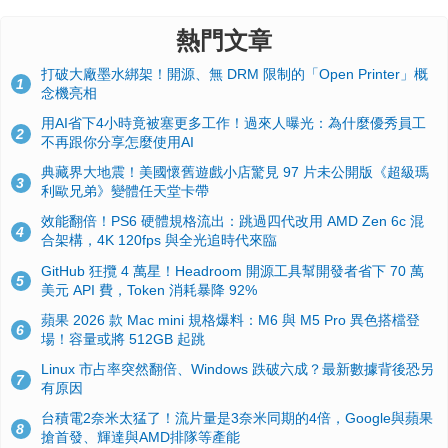
熱門文章
打破大廠墨水綁架！開源、無 DRM 限制的「Open Printer」概
1
念機亮相
用AI省下4小時竟被塞更多工作！過來人曝光：為什麼優秀員工
2
不再跟你分享怎麼使用AI
典藏界大地震！美國懷舊遊戲小店驚見 97 片未公開版《超級瑪
3
利歐兄弟》變體任天堂卡帶
效能翻倍！PS6 硬體規格流出：跳過四代改用 AMD Zen 6c 混
4
合架構，4K 120fps 與全光追時代來臨
GitHub 狂攬 4 萬星！Headroom 開源工具幫開發者省下 70 萬
5
美元 API 費，Token 消耗暴降 92%
蘋果 2026 款 Mac mini 規格爆料：M6 與 M5 Pro 異色搭檔登
6
場！容量或將 512GB 起跳
Linux 市占率突然翻倍、Windows 跌破六成？最新數據背後恐另
7
有原因
台積電2奈米太猛了！流片量是3奈米同期的4倍，Google與蘋果
8
搶首發、輝達與AMD排隊等產能