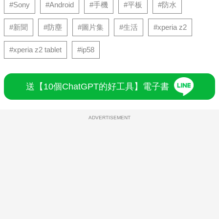
#Sony
#Android
#手機
#平板
#防水
#新聞
#防塵
#圖片集
#生活
#xperia z2
#xperia z2 tablet
#ip58
送【10個ChatGPT的好工具】電子書
ADVERTISEMENT