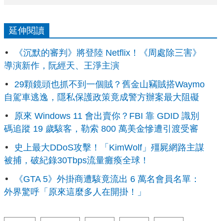
延伸閱讀
《沉默的審判》將登陸 Netflix！《周處除三害》
導演新作，阮經天、王淨主演
29顆鏡頭也抓不到一個賊？舊金山竊賊搭Waymo
自駕車逃逸，隱私保護政策竟成警方辦案最大阻礙
原來 Windows 11 會出賣你？FBI 靠 GDID 識別
碼追蹤 19 歲駭客，勒索 800 萬美金慘遭引渡受審
史上最大DDoS攻擊！「KimWolf」殭屍網路主謀
被捕，破紀錄30Tbps流量癱瘓全球！
《GTA 5》外掛商遭駭竟流出 6 萬名會員名單：
外界驚呼「原來這麼多人在開掛！」