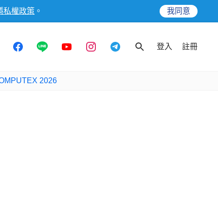
隱私權政策
。
我同意
登入
註冊
OMPUTEX 2026