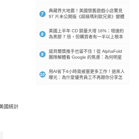
512GB 起跳
典藏界大地震！美國懷舊遊戲小店驚見
7
97 片未公開版《超級瑪利歐兄弟》變體
任天堂卡帶
美國上半年 CD 銷量大增 16%：增速約
8
為黑膠 7 倍，但購買者有一半以上根本
沒有播放器
諾貝爾獎推手也留不住！從 AlphaFold
9
團隊解體看 Google 的焦慮：為何明星
實驗室要為 Gemini 讓路？
用AI省下4小時竟被塞更多工作！過來人
10
曝光：為什麼優秀員工不再跟你分享怎
麼使用AI
美國統計