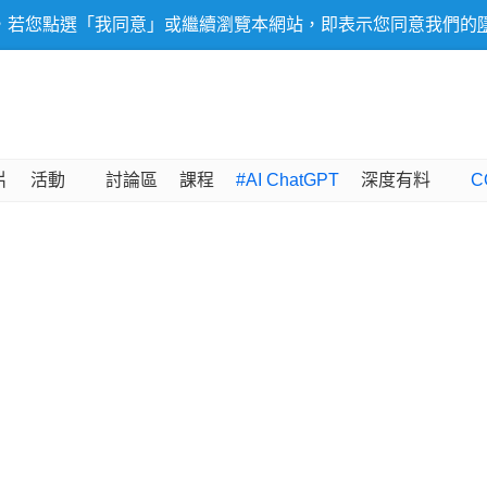
，若您點選「我同意」或繼續瀏覽本網站，即表示您同意我們的
片
活動
討論區
課程
#AI ChatGPT
深度有料
C