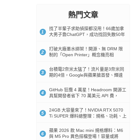
熱門文章
找了半輩子求助偵探都沒用！66歲加拿
1
大男子靠ChatGPT，成功找回失散50年
家人
打破大廠墨水綁架！開源、無 DRM 限
2
制的「Open Printer」概念機亮相
台積電2奈米太猛了！流片量是3奈米同
3
期的4倍，Google與蘋果搶首發、輝達
與AMD排隊等產能
GitHub 狂攬 4 萬星！Headroom 開源工
4
具幫開發者省下 70 萬美元 API 費，
Token 消耗暴降 92%
24GB 大容量來了！NVIDIA RTX 5070
5
Ti SUPER 爆料總整理：規格、功耗、上
市時間
蘋果 2026 款 Mac mini 規格爆料：M6
6
與 M5 Pro 異色搭檔登場！容量或將