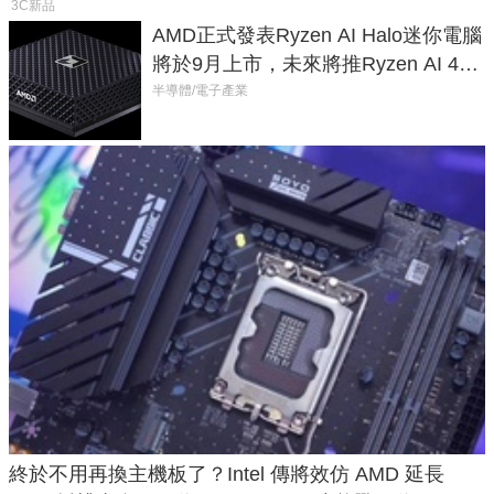
3C新品
AMD正式發表Ryzen AI Halo迷你電腦
將於9月上市，未來將推Ryzen AI 400
Max系列處理器與對應升級版
半導體/電子產業
終於不用再換主機板了？Intel 傳將效仿 AMD 延長