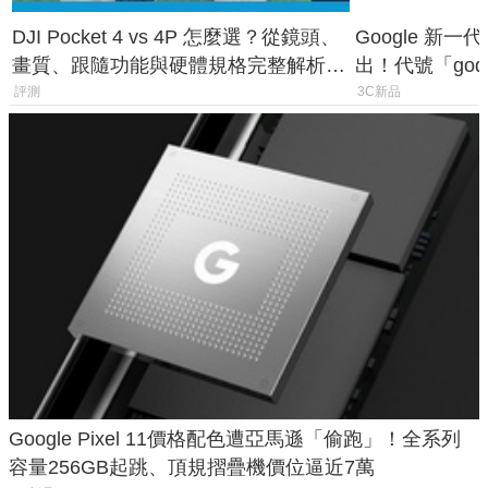
DJI Pocket 4 vs 4P 怎麼選？從鏡頭、
Google 新一代 
畫質、跟隨功能與硬體規格完整解析，
出！代號「god
一次看懂兩台差異
鎖定 AI 應用
評測
3C新品
Google Pixel 11價格配色遭亞馬遜「偷跑」！全系列
容量256GB起跳、頂規摺疊機價位逼近7萬