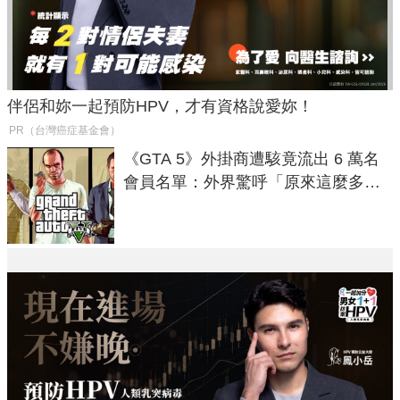
伴侶和妳一起預防HPV，才有資格說愛妳！
PR（台灣癌症基金會）
《GTA 5》外掛商遭駭竟流出 6 萬名
會員名單：外界驚呼「原來這麼多人
在開掛！」