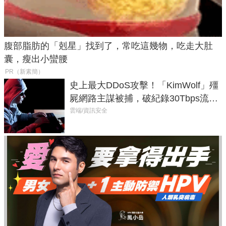
腹部脂肪的「剋星」找到了，常吃這幾物，吃走大肚
囊，瘦出小蠻腰
PR（新素簡）
史上最大DDoS攻擊！「KimWolf」殭
屍網路主謀被捕，破紀錄30Tbps流量
癱瘓全球！
雲端/資訊安全