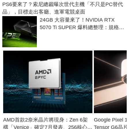
PS6要來了？索尼總裁曝次世代主機「不只是PC替代
品」，目標走出客廳、進軍電競桌面
24GB 大容量來了！NVIDIA RTX
5070 Ti SUPER 爆料總整理：規格、
功耗、上市時間
AMD首款2奈米晶片將現身：Zen 6架
Google Pix
構「Venice」確定7月發表、256核心效
Tensor G6