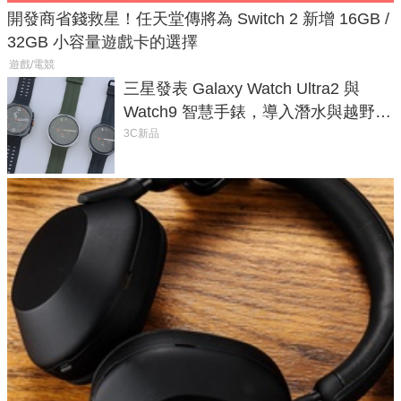
開發商省錢救星！任天堂傳將為 Switch 2 新增 16GB /
32GB 小容量遊戲卡的選擇
遊戲/電競
三星發表 Galaxy Watch Ultra2 與
Watch9 智慧手錶，導入潛水與越野跑
導航功能
3C新品