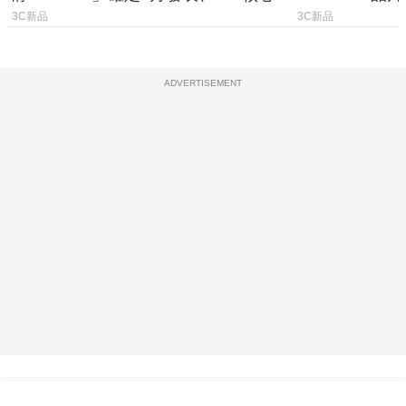
能大噴發70%
元
3C新品
3C新品
ADVERTISEMENT
熱門文章