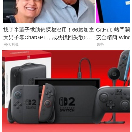
找了半輩子求助偵探都沒用！66歲加拿
GitHub 熱門
大男子靠ChatGPT，成功找回失散50
安全精簡 Wind
年家人
後台追蹤
AI/大數據
趨勢