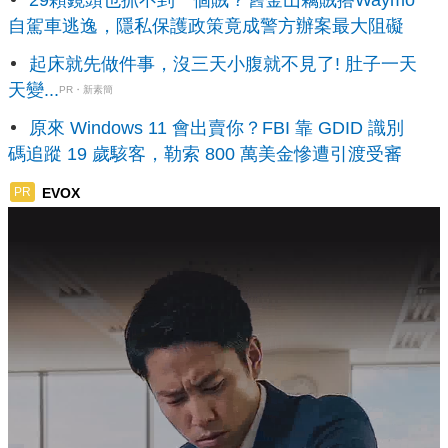
自駕車逃逸，隱私保護政策竟成警方辦案最大阻礙
起床就先做件事，沒三天小腹就不見了! 肚子一天
天變...
PR・新素簡
原來 Windows 11 會出賣你？FBI 靠 GDID 識別
碼追蹤 19 歲駭客，勒索 800 萬美金慘遭引渡受審
EVOX
PR