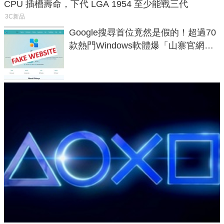
CPU 插槽壽命，下代 LGA 1954 至少能戰三代
3C新品
Google搜尋首位竟然是假的！超過70
款熱門Windows軟體爆「山寨官網」
危機