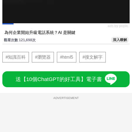
ads by popIn
為何企業開始升級電話系統？AI 是關鍵
深入瞭解
觀看次數 121,698次
#知識百科
#瀏覽器
#html5
#搜文解字
送【10個ChatGPT的好工具】電子書
ADVERTISEMENT