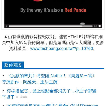
▲仍有爭議的影音標籤功能。儘管HTML5能夠讓在網
頁中加入影音變得簡單，但是編碼仍是個大問題，更多
資料請見：
www.techbang.com.tw/?p=10760
。
延伸閱讀
《沉默的審判》將登陸 Netflix！《周處除三害》
導演新作，阮經天、王淨主演
檸檬搭配它，臉上斑點全部消失了，小肚子都變
平坦了
PR・新素簡
29顆鏡頭也抓不到一個賊？舊金山竊賊搭Waymo