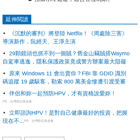
延伸閱讀
《沉默的審判》將登陸 Netflix！《周處除三害》
導演新作，阮經天、王淨主演
29顆鏡頭也抓不到一個賊？舊金山竊賊搭Waymo
自駕車逃逸，隱私保護政策竟成警方辦案最大阻礙
原來 Windows 11 會出賣你？FBI 靠 GDID 識別
碼追蹤 19 歲駭客，勒索 800 萬美金慘遭引渡受審
伴侶和妳一起預防HPV，才有資格說愛妳！
PR・台灣癌症基金會
立即諮詢HPV！是對自己健康最好的投資，把握
現在不...
PR・台灣癌症基金會