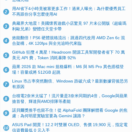
用AI省下4小時竟被塞更多工作！過來人曝光：為什麼優秀員工
2
不再跟你分享怎麼使用AI
典藏界大地震！美國懷舊遊戲小店驚見 97 片未公開版《超級瑪
3
利歐兄弟》變體任天堂卡帶
效能翻倍！PS6 硬體規格流出：跳過四代改用 AMD Zen 6c 混
4
合架構，4K 120fps 與全光追時代來臨
GitHub 狂攬 4 萬星！Headroom 開源工具幫開發者省下 70 萬
5
美元 API 費，Token 消耗暴降 92%
蘋果 2026 款 Mac mini 規格爆料：M6 與 M5 Pro 異色搭檔登
6
場！容量或將 512GB 起跳
Linux 市占率突然翻倍、Windows 跌破六成？最新數據背後恐另
7
有原因
台積電2奈米太猛了！流片量是3奈米同期的4倍，Google與蘋果
8
搶首發、輝達與AMD排隊等產能
諾貝爾獎推手也留不住！從 AlphaFold 團隊解體看 Google 的焦
9
慮：為何明星實驗室要為 Gemini 讓路？
ASUS Pad 開賣！12.2 吋雙層 OLED、售價 19,900 元，指定電
10
信資費最低 0 元入手