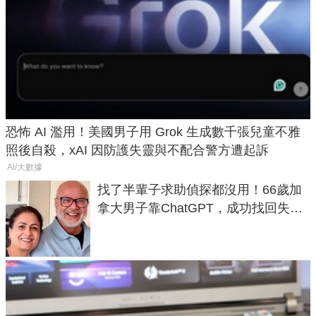
恐怖 AI 濫用！美國男子用 Grok 生成數千張兒童不雅
照後自殺，xAI 因防護失靈與不配合警方遭起訴
AI/大數據
找了半輩子求助偵探都沒用！66歲加
拿大男子靠ChatGPT，成功找回失散
50年家人