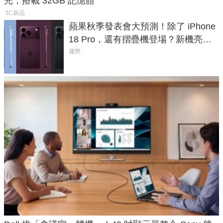
光，搭載 32GB 記憶體
3C新品
蘋果秋季發表會大預測！除了 iPhone
18 Pro，還有摺疊機登場？新機亮點
預測一次看
趨勢