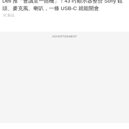
Dell 推「會議室一體機」！43 吋顯示器整合 Sony 鏡
頭、麥克風、喇叭，一條 USB-C 就能開會
3C新品
ADVERTISEMENT