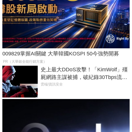
009829掌握AI關鍵 大華韓國KOSPI 50今強勢開募
PR（大華銀全能行銷方案）
史上最大DDoS攻擊！「KimWolf」殭
屍網路主謀被捕，破紀錄30Tbps流量
癱瘓全球！
雲端/資訊安全