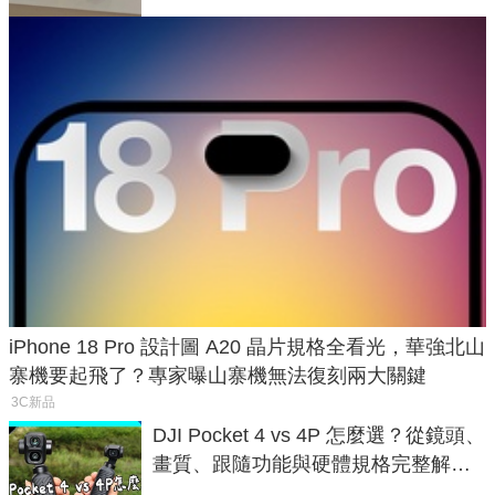
iPhone 18 Pro 設計圖 A20 晶片規格全看光，華強北山
寨機要起飛了？專家曝山寨機無法復刻兩大關鍵
3C新品
DJI Pocket 4 vs 4P 怎麼選？從鏡頭、
畫質、跟隨功能與硬體規格完整解
析，一次看懂兩台差異