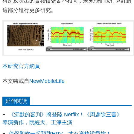
料所反映出的音頻信號皆不相同，未來他們也打算針對
這部分進行更多研究。
本研究官方網頁
本文轉載自
NewMobileLife
延伸閱讀
《沉默的審判》將登陸 Netflix！《周處除三害》
導演新作，阮經天、王淨主演
伴侶和妳一起預防HPV，才有資格說愛妳！