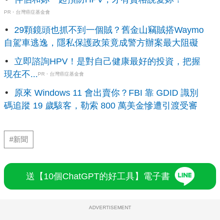
PR・台灣癌症基金會
29顆鏡頭也抓不到一個賊？舊金山竊賊搭Waymo
自駕車逃逸，隱私保護政策竟成警方辦案最大阻礙
立即諮詢HPV！是對自己健康最好的投資，把握
現在不...
PR・台灣癌症基金會
原來 Windows 11 會出賣你？FBI 靠 GDID 識別
碼追蹤 19 歲駭客，勒索 800 萬美金慘遭引渡受審
#新聞
送【10個ChatGPT的好工具】電子書
ADVERTISEMENT