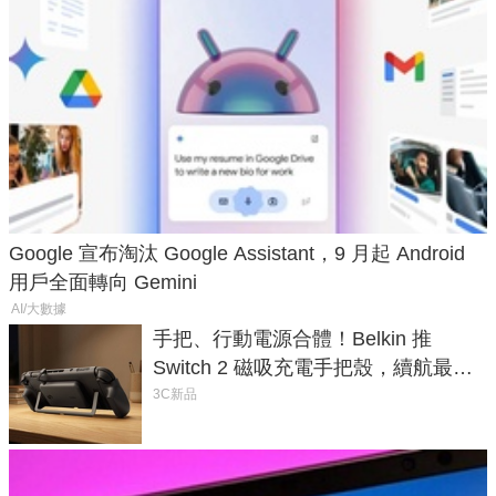
Google 宣布淘汰 Google Assistant，9 月起 Android
用戶全面轉向 Gemini
AI/大數據
手把、行動電源合體！Belkin 推
Switch 2 磁吸充電手把殼，續航最高
延長 1.5 倍
3C新品