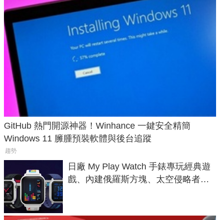
GitHub 熱門開源神器！Winhance 一鍵安全精簡
Windows 11 臃腫預裝軟體與後台追蹤
趨勢
日廠 My Play Watch 手錶專玩經典遊
戲、內建俄羅斯方塊、太空侵略者，
不過竟然不能連手機？