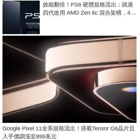
效能翻倍！PS6 硬體規格流出：跳過
四代改用 AMD Zen 6c 混合架構，4K
120fps 與全光追時代來臨
Google Pixel 11全系規格流出！搭載Tensor G6晶片且
入手價調漲至899美元