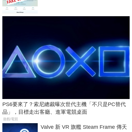
危機
PS6要來了？索尼總裁曝次世代主機「不只是PC替代
品」，目標走出客廳、進軍電競桌面
遊戲/電競
Valve 新 VR 旗艦 Steam Frame 傳天