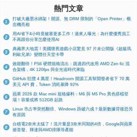
熱門文章
打破大廠墨水綁架！開源、無 DRM 限制的「Open Printer」概
1
念機亮相
用AI省下4小時竟被塞更多工作！過來人曝光：為什麼優秀員工
2
不再跟你分享怎麼使用AI
典藏界大地震！美國懷舊遊戲小店驚見 97 片未公開版《超級瑪
3
利歐兄弟》變體任天堂卡帶
效能翻倍！PS6 硬體規格流出：跳過四代改用 AMD Zen 6c 混
4
合架構，4K 120fps 與全光追時代來臨
GitHub 狂攬 4 萬星！Headroom 開源工具幫開發者省下 70 萬
5
美元 API 費，Token 消耗暴降 92%
蘋果 2026 款 Mac mini 規格爆料：M6 與 M5 Pro 異色搭檔登
6
場！容量或將 512GB 起跳
Linux 市占率突然翻倍、Windows 跌破六成？最新數據背後恐另
7
有原因
台積電2奈米太猛了！流片量是3奈米同期的4倍，Google與蘋果
8
搶首發、輝達與AMD排隊等產能