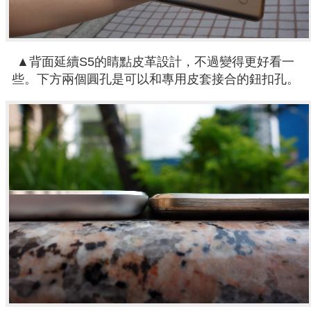
▲背面延續S5的睛點皮革設計，不過變得更好看一
些。下方兩個圓孔是可以和專用皮套接合的鈕扣孔。