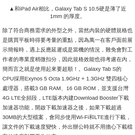
▲和iPad Air相比，Galaxy Tab S 10.5硬是薄了近
1mm 的厚度。
除了符合商務需求的外型之外，當然內裝的硬體規格也
是購買平板時得要考量的重點，因為萬一在客戶面前展
示簡報時，遇上反應延遲或是當機的情況，難免會對工
作者的專業度稍微扣分，因此規格效能也得考慮在內，
簡而言之就是使用起來要超順！。Galaxy Tab S的
CPU採用Exynos 5 Octa 1.9GHz + 1.3GHz 雙四核心
處理器，搭載3 GB RAM、16 GB ROM，並支援台灣
4G LTE全頻段，LTE版本內建Download Booster下載
加速器功能，開啟下載加速器之後，如果下載超過
30MB的大型檔案，會同步使用Wi-Fi和LTE進行下載，
讓文件的下載速度變快，外出辦公時就不用擔心下載檔