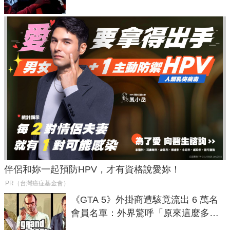
伴侶和妳一起預防HPV，才有資格說愛妳！
PR（台灣癌症基金會）
《GTA 5》外掛商遭駭竟流出 6 萬名
會員名單：外界驚呼「原來這麼多人
在開掛！」