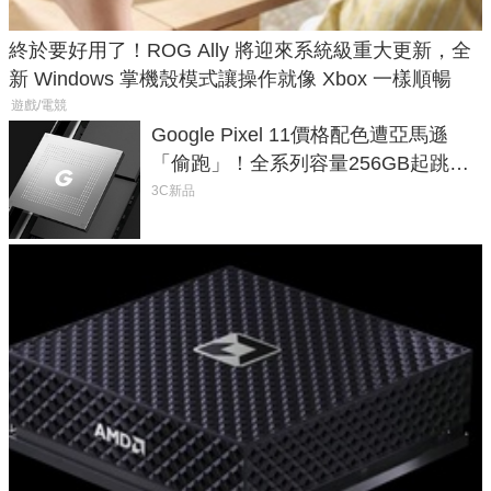
終於要好用了！ROG Ally 將迎來系統級重大更新，全
新 Windows 掌機殼模式讓操作就像 Xbox 一樣順暢
遊戲/電競
Google Pixel 11價格配色遭亞馬遜
「偷跑」！全系列容量256GB起跳、
頂規摺疊機價位逼近7萬
3C新品