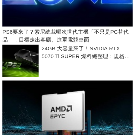
PS6要來了？索尼總裁曝次世代主機「不只是PC替代
品」，目標走出客廳、進軍電競桌面
24GB 大容量來了！NVIDIA RTX
5070 Ti SUPER 爆料總整理：規格、
功耗、上市時間