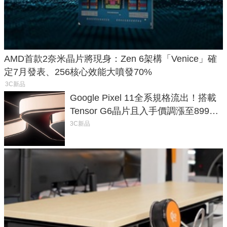
AMD首款2奈米晶片將現身：Zen 6架構「Venice」確
定7月發表、256核心效能大噴發70%
3C新品
Google Pixel 11全系規格流出！搭載
Tensor G6晶片且入手價調漲至899美
元
3C新品