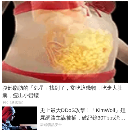
腹部脂肪的「剋星」找到了，常吃這幾物，吃走大肚
囊，瘦出小蠻腰
PR（新素簡）
史上最大DDoS攻擊！「KimWolf」殭
屍網路主謀被捕，破紀錄30Tbps流量
癱瘓全球！
雲端/資訊安全