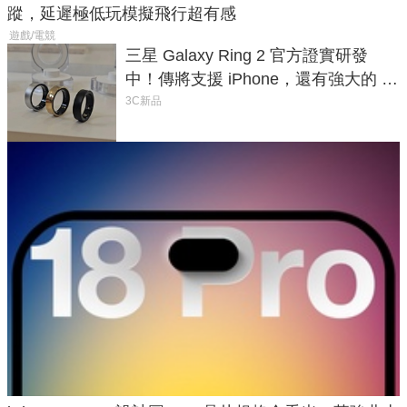
蹤，延遲極低玩模擬飛行超有感
遊戲/電競
三星 Galaxy Ring 2 官方證實研發
中！傳將支援 iPhone，還有強大的 AI
與智慧家電連動功能
3C新品