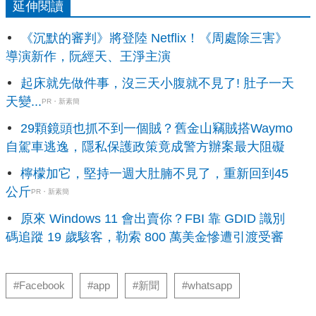
延伸閱讀
《沉默的審判》將登陸 Netflix！《周處除三害》
導演新作，阮經天、王淨主演
起床就先做件事，沒三天小腹就不見了! 肚子一天
天變...
PR・新素簡
29顆鏡頭也抓不到一個賊？舊金山竊賊搭Waymo
自駕車逃逸，隱私保護政策竟成警方辦案最大阻礙
檸檬加它，堅持一週大肚腩不見了，重新回到45
公斤
PR・新素簡
原來 Windows 11 會出賣你？FBI 靠 GDID 識別
碼追蹤 19 歲駭客，勒索 800 萬美金慘遭引渡受審
#Facebook
#app
#新聞
#whatsapp