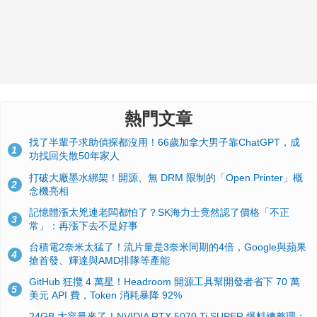
熱門文章
找了半輩子求助偵探都沒用！66歲加拿大男子靠ChatGPT，成
1
功找回失散50年家人
打破大廠墨水綁架！開源、無 DRM 限制的「Open Printer」概
2
念機亮相
記憶體漲太兇連老闆都怕了？SK海力士竟然認了價格「不正
3
常」：再漲下去不是好事
台積電2奈米太猛了！流片量是3奈米同期的4倍，Google與蘋果
4
搶首發、輝達與AMD排隊等產能
GitHub 狂攬 4 萬星！Headroom 開源工具幫開發者省下 70 萬
5
美元 API 費，Token 消耗暴降 92%
24GB 大容量來了！NVIDIA RTX 5070 Ti SUPER 爆料總整理：