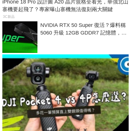
iPhone 18 Pro 設計圖 A20 晶片規格全看光，華強北山
寨機要起飛了？專家曝山寨機無法復刻兩大關鍵
3C新品
NVIDIA RTX 50 Super 復活？爆料稱
5060 升級 12GB GDDR7 記憶體，這
次規格終於不擠牙膏