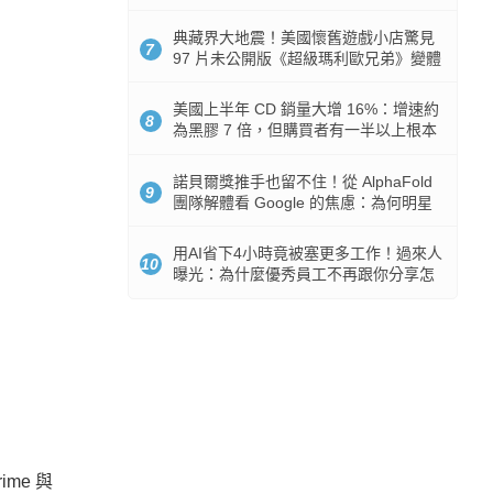
512GB 起跳
典藏界大地震！美國懷舊遊戲小店驚見
7
97 片未公開版《超級瑪利歐兄弟》變體
任天堂卡帶
美國上半年 CD 銷量大增 16%：增速約
8
為黑膠 7 倍，但購買者有一半以上根本
沒有播放器
諾貝爾獎推手也留不住！從 AlphaFold
9
團隊解體看 Google 的焦慮：為何明星
實驗室要為 Gemini 讓路？
用AI省下4小時竟被塞更多工作！過來人
10
曝光：為什麼優秀員工不再跟你分享怎
麼使用AI
ime 與