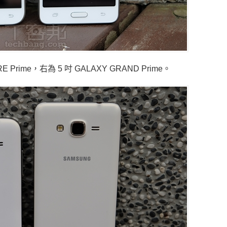
E Prime，右為 5 吋 GALAXY GRAND Prime。