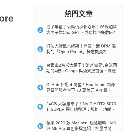
熱門文章
ore
找了半輩子求助偵探都沒用！66歲加拿
1
大男子靠ChatGPT，成功找回失散50年
家人
打破大廠墨水綁架！開源、無 DRM 限
2
制的「Open Printer」概念機亮相
台積電2奈米太猛了！流片量是3奈米同
3
期的4倍，Google與蘋果搶首發、輝達
與AMD排隊等產能
GitHub 狂攬 4 萬星！Headroom 開源工
4
具幫開發者省下 70 萬美元 API 費，
Token 消耗暴降 92%
24GB 大容量來了！NVIDIA RTX 5070
5
Ti SUPER 爆料總整理：規格、功耗、上
市時間
蘋果 2026 款 Mac mini 規格爆料：M6
6
與 M5 Pro 異色搭檔登場！容量或將