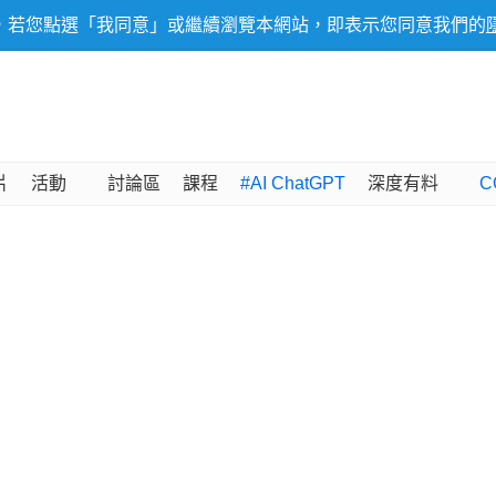
，若您點選「我同意」或繼續瀏覽本網站，即表示您同意我們的
片
活動
討論區
課程
#AI ChatGPT
深度有料
C