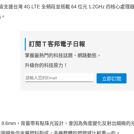
價機種皆支援台灣 4G LTE 全頻段並搭載 64 位元 1.2GHz 四核心處
格。
訂閱Ｔ客邦電子日報
掌握最熱門的科技話題、網路動態，
升級你的科技原力！
立即訂閱
螢幕，機身厚度約 8.6mm，背蓋帶有點珠光設計，會因為角度變化反射出細緻
採用銀色仿金屬塑料製成，手機整體的塑膠感比較重一些。