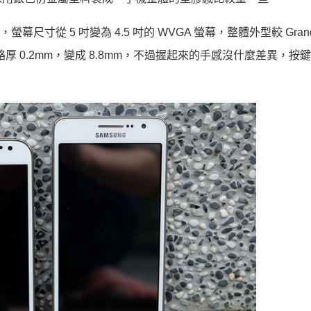
的縮小版，螢幕尺寸從 5 吋變為 4.5 吋的 WVGA 螢幕，整體外型較 Grand
 略厚 0.2mm，變成 8.8mm，不過握起來的手感沒什麼差異，按