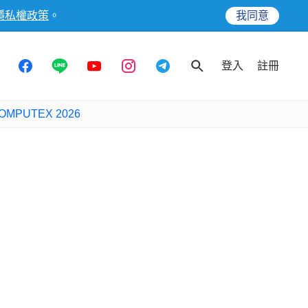
隱私權政策
。
我同意
登入
註冊
OMPUTEX 2026