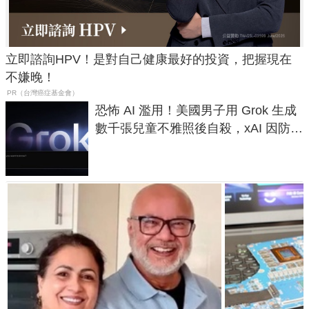
立即諮詢HPV！是對自己健康最好的投資，把握現在
不嫌晚！
PR（台灣癌症基金會）
恐怖 AI 濫用！美國男子用 Grok 生成
數千張兒童不雅照後自殺，xAI 因防護
失靈與不配合警方遭起訴