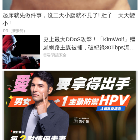
起床就先做件事，沒三天小腹就不見了! 肚子一天天變
小！
PR（新素簡）
史上最大DDoS攻擊！「KimWolf」殭
屍網路主謀被捕，破紀錄30Tbps流量
癱瘓全球！
雲端/資訊安全