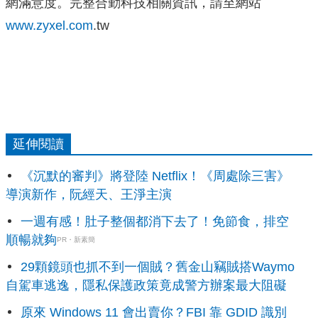
網滿意度。完整合勤科技相關資訊，請至網站
www.zyxel.com
.tw
延伸閱讀
《沉默的審判》將登陸 Netflix！《周處除三害》
導演新作，阮經天、王淨主演
一週有感！肚子整個都消下去了！免節食，排空
順暢就夠
PR・新素簡
29顆鏡頭也抓不到一個賊？舊金山竊賊搭Waymo
自駕車逃逸，隱私保護政策竟成警方辦案最大阻礙
原來 Windows 11 會出賣你？FBI 靠 GDID 識別