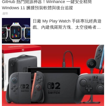
GitHub 熱門開源神器！Winhance 一鍵安全精簡
Windows 11 臃腫預裝軟體與後台追蹤
趨勢
日廠 My Play Watch 手錶專玩經典遊
戲、內建俄羅斯方塊、太空侵略者，
不過竟然不能連手機？