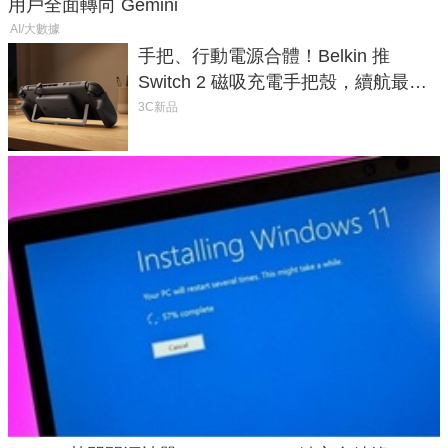
用戶全面轉向 Gemini
AI/大數據
手把、行動電源合體！Belkin 推
Switch 2 磁吸充電手把殼，續航最高
延長 1.5 倍
3C新品