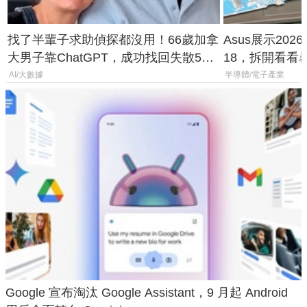
找了半輩子求助偵探都沒用！66歲加拿
Asus展示2026年
大男子靠ChatGPT，成功找回失散50
18，拆開看看
年家人
AI/大數據
半導體/電子產業
Google 宣布淘汰 Google Assistant，9 月起 Android