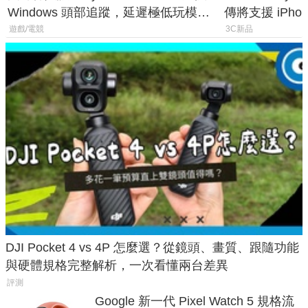
Windows 頭部追蹤，延遲極低玩模擬
傳將支援 iPho
飛行超有感
慧家電連動功
遊戲/電競
3C新品
DJI Pocket 4 vs 4P 怎麼選？從鏡頭、畫質、跟隨功能
與硬體規格完整解析，一次看懂兩台差異
評測
Google 新一代 Pixel Watch 5 規格流