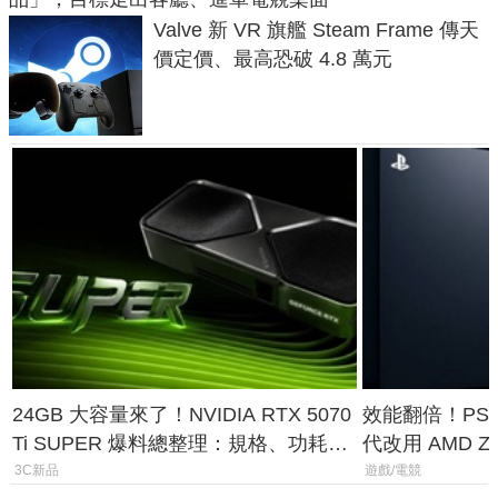
Valve 新 VR 旗艦 Steam Frame 傳天
價定價、最高恐破 4.8 萬元
24GB 大容量來了！NVIDIA RTX 5070
效能翻倍！PS
Ti SUPER 爆料總整理：規格、功耗、
代改用 AMD Z
上市時間
120fps 與全
3C新品
遊戲/電競