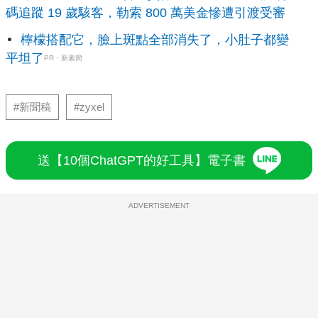
碼追蹤 19 歲駭客，勒索 800 萬美金慘遭引渡受審
檸檬搭配它，臉上斑點全部消失了，小肚子都變
平坦了
PR・新素簡
#新聞稿
#zyxel
送【10個ChatGPT的好工具】電子書
ADVERTISEMENT