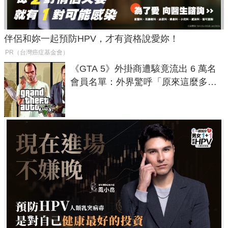
伴侶和妳一起預防HPV，才有資格說愛妳！
PR（台灣癌症基金會）
《GTA 5》外掛商遭駭竟流出 6 萬名
會員名單：外界驚呼「原來這麼多人
在開掛！」