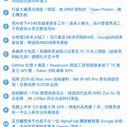
功找回失散50年家人
打破大廠墨水綁架！開源、無 DRM 限制的「Open Printer」概
2
念機亮相
用AI省下4小時竟被塞更多工作！過來人曝光：為什麼優秀員工
3
不再跟你分享怎麼使用AI
台積電2奈米太猛了！流片量是3奈米同期的4倍，Google與蘋果
4
搶首發、輝達與AMD排隊等產能
典藏界大地震！美國懷舊遊戲小店驚見 97 片未公開版《超級瑪
5
利歐兄弟》變體任天堂卡帶
GitHub 狂攬 4 萬星！Headroom 開源工具幫開發者省下 70 萬
6
美元 API 費，Token 消耗暴降 92%
蘋果 2026 款 Mac mini 規格爆料：M6 與 M5 Pro 異色搭檔登
7
場！容量或將 512GB 起跳
效能翻倍！PS6 硬體規格流出：跳過四代改用 AMD Zen 6c 混
8
合架構，4K 120fps 與全光追時代來臨
美國上半年 CD 銷量大增 16%：增速約為黑膠 7 倍，但購買者
9
有一半以上根本沒有播放器
諾貝爾獎推手也留不住！從 AlphaFold 團隊解體看 Google 的焦
10
慮：為何明星實驗室要為 Gemini 讓路？