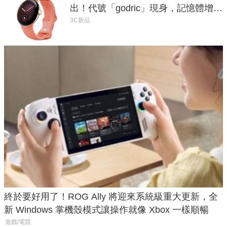
出！代號「godric」現身，記憶體增強
鎖定 AI 應用
3C新品
終於要好用了！ROG Ally 將迎來系統級重大更新，全
新 Windows 掌機殼模式讓操作就像 Xbox 一樣順暢
遊戲/電競