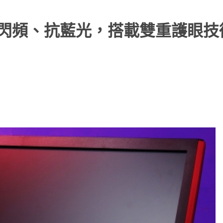
mh ：零閃頻、抗藍光，搭載雙重護眼技