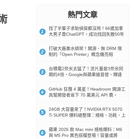
熱門文章
術
找了半輩子求助偵探都沒用！66歲加拿
1
大男子靠ChatGPT，成功找回失散50年
家人
打破大廠墨水綁架！開源、無 DRM 限
2
制的「Open Printer」概念機亮相
台積電2奈米太猛了！流片量是3奈米同
3
期的4倍，Google與蘋果搶首發、輝達
與AMD排隊等產能
GitHub 狂攬 4 萬星！Headroom 開源工
4
具幫開發者省下 70 萬美元 API 費，
Token 消耗暴降 92%
24GB 大容量來了！NVIDIA RTX 5070
5
Ti SUPER 爆料總整理：規格、功耗、上
市時間
蘋果 2026 款 Mac mini 規格爆料：M6
6
與 M5 Pro 異色搭檔登場！容量或將