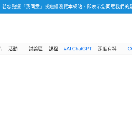
，若您點選「我同意」或繼續瀏覽本網站，即表示您同意我們的
片
活動
討論區
課程
#AI ChatGPT
深度有料
C