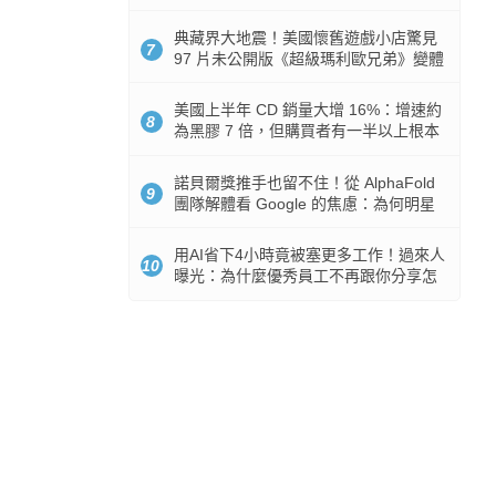
512GB 起跳
典藏界大地震！美國懷舊遊戲小店驚見
7
97 片未公開版《超級瑪利歐兄弟》變體
任天堂卡帶
美國上半年 CD 銷量大增 16%：增速約
8
為黑膠 7 倍，但購買者有一半以上根本
沒有播放器
諾貝爾獎推手也留不住！從 AlphaFold
9
團隊解體看 Google 的焦慮：為何明星
實驗室要為 Gemini 讓路？
用AI省下4小時竟被塞更多工作！過來人
10
曝光：為什麼優秀員工不再跟你分享怎
麼使用AI