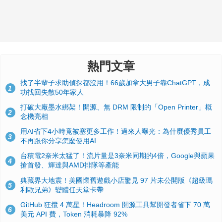
熱門文章
找了半輩子求助偵探都沒用！66歲加拿大男子靠ChatGPT，成
1
功找回失散50年家人
打破大廠墨水綁架！開源、無 DRM 限制的「Open Printer」概
2
念機亮相
用AI省下4小時竟被塞更多工作！過來人曝光：為什麼優秀員工
3
不再跟你分享怎麼使用AI
台積電2奈米太猛了！流片量是3奈米同期的4倍，Google與蘋果
4
搶首發、輝達與AMD排隊等產能
典藏界大地震！美國懷舊遊戲小店驚見 97 片未公開版《超級瑪
5
利歐兄弟》變體任天堂卡帶
GitHub 狂攬 4 萬星！Headroom 開源工具幫開發者省下 70 萬
6
美元 API 費，Token 消耗暴降 92%