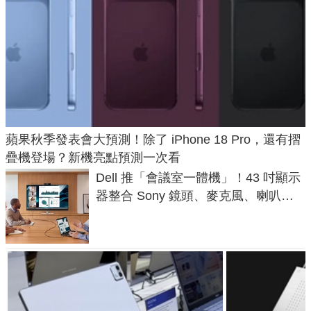
蘋果秋季發表會大預測！除了 iPhone 18 Pro，還有摺
疊機登場？新機亮點預測一次看
Dell 推「會議室一體機」！43 吋顯示
器整合 Sony 鏡頭、麥克風、喇叭，
一條 USB-C 就能開會