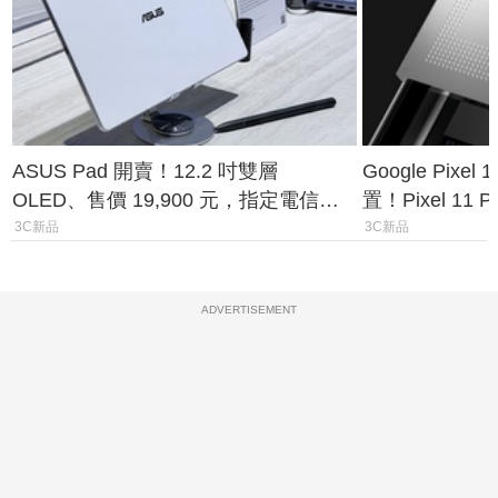
ASUS Pad 開賣！12.2 吋雙層
Google Pixe
OLED、售價 19,900 元，指定電信資
置！Pixel 11
費最低 0 元入手
1.6%
3C新品
3C新品
ADVERTISEMENT