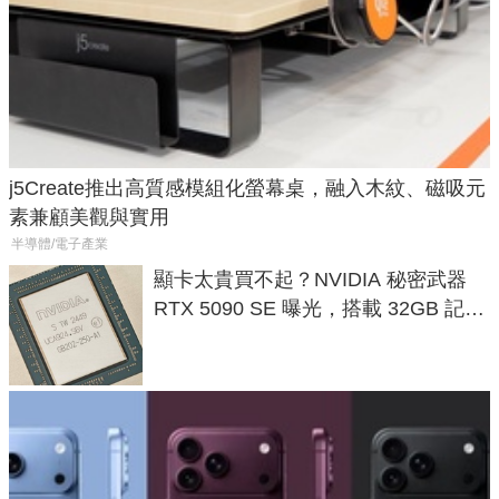
j5Create推出高質感模組化螢幕桌，融入木紋、磁吸元
素兼顧美觀與實用
半導體/電子產業
顯卡太貴買不起？NVIDIA 秘密武器
RTX 5090 SE 曝光，搭載 32GB 記憶
體