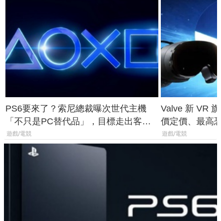
PS6要來了？索尼總裁曝次世代主機
Valve 新 VR 
「不只是PC替代品」，目標走出客
價定價、最高恐破
廳、進軍電競桌面
遊戲/電競
遊戲/電競