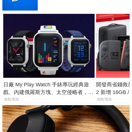
日廠 My Play Watch 手錶專玩經典遊
開發商省錢救星！
戲、內建俄羅斯方塊、太空侵略者，不
2 新增 16GB
過竟然不能連手機？
選擇
遊戲/電競
遊戲/電競