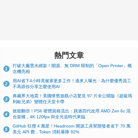
熱門文章
打破大廠墨水綁架！開源、無 DRM 限制的「Open Printer」概
1
念機亮相
用AI省下4小時竟被塞更多工作！過來人曝光：為什麼優秀員工
2
不再跟你分享怎麼使用AI
典藏界大地震！美國懷舊遊戲小店驚見 97 片未公開版《超級瑪
3
利歐兄弟》變體任天堂卡帶
效能翻倍！PS6 硬體規格流出：跳過四代改用 AMD Zen 6c 混
4
合架構，4K 120fps 與全光追時代來臨
GitHub 狂攬 4 萬星！Headroom 開源工具幫開發者省下 70 萬
5
美元 API 費，Token 消耗暴降 92%