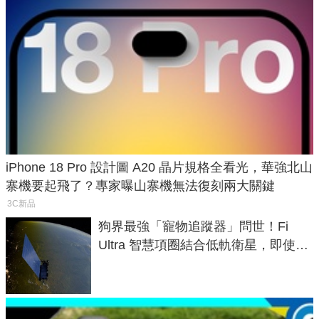
iPhone 18 Pro 設計圖 A20 晶片規格全看光，華強北山
寨機要起飛了？專家曝山寨機無法復刻兩大關鍵
3C新品
狗界最強「寵物追蹤器」問世！Fi
Ultra 智慧項圈結合低軌衛星，即使在
密林山谷也能精準找回愛犬