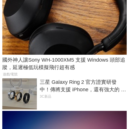
國外神人讓Sony WH-1000XM5 支援 Windows 頭部追
蹤，延遲極低玩模擬飛行超有感
遊戲/電競
三星 Galaxy Ring 2 官方證實研發
中！傳將支援 iPhone，還有強大的 AI
與智慧家電連動功能
3C新品