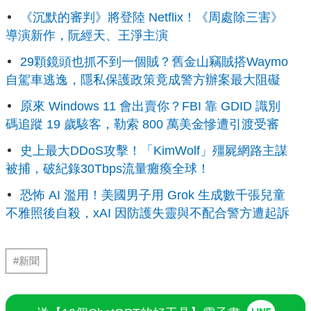
《沉默的審判》將登陸 Netflix！《周處除三害》
導演新作，阮經天、王淨主演
29顆鏡頭也抓不到一個賊？舊金山竊賊搭Waymo
自駕車逃逸，隱私保護政策竟成警方辦案最大阻礙
原來 Windows 11 會出賣你？FBI 靠 GDID 識別
碼追蹤 19 歲駭客，勒索 800 萬美金慘遭引渡受審
史上最大DDoS攻擊！「KimWolf」殭屍網路主謀
被捕，破紀錄30Tbps流量癱瘓全球！
恐怖 AI 濫用！美國男子用 Grok 生成數千張兒童
不雅照後自殺，xAI 因防護失靈與不配合警方遭起訴
#新聞