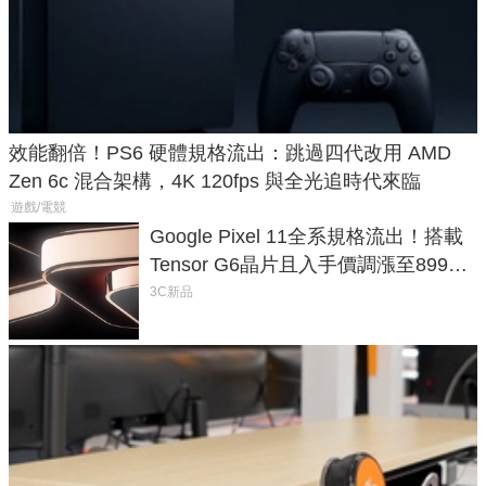
效能翻倍！PS6 硬體規格流出：跳過四代改用 AMD
Zen 6c 混合架構，4K 120fps 與全光追時代來臨
遊戲/電競
Google Pixel 11全系規格流出！搭載
Tensor G6晶片且入手價調漲至899美
元
3C新品