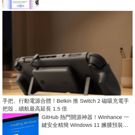
手把、行動電源合體！Belkin 推 Switch 2 磁吸充電手
把殼，續航最高延長 1.5 倍
GitHub 熱門開源神器！Winhance 一
鍵安全精簡 Windows 11 臃腫預裝軟
體與後台追蹤