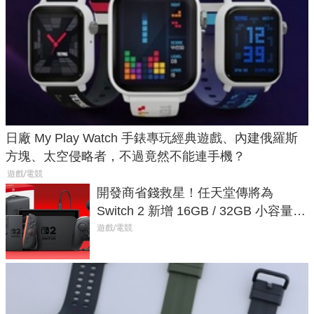
日廠 My Play Watch 手錶專玩經典遊戲、內建俄羅斯
方塊、太空侵略者，不過竟然不能連手機？
遊戲/電競
開發商省錢救星！任天堂傳將為
Switch 2 新增 16GB / 32GB 小容量遊
戲卡的選擇
遊戲/電競