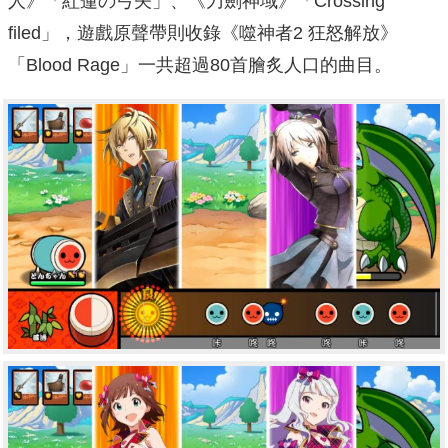
人》「紅蓮の弓矢」、《刀劍神域》「Crossing
filed」，遊戲原聲帶則收錄《噬神者2 狂怒解放》
「Blood Rage」一共超過80首膾炙人口的曲目。