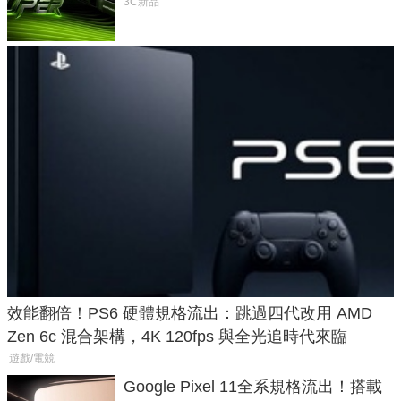
功耗、上市時間
3C新品
效能翻倍！PS6 硬體規格流出：跳過四代改用 AMD
Zen 6c 混合架構，4K 120fps 與全光追時代來臨
遊戲/電競
Google Pixel 11全系規格流出！搭載