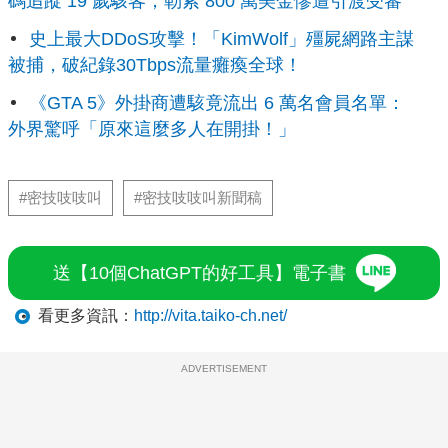
碼追蹤 19 歲駭客，勒索 800 萬美金慘遭引渡受審
史上最大DDoS攻擊！「KimWolf」殭屍網路主謀
被捕，破紀錄30Tbps流量癱瘓全球！
《GTA 5》外掛商遭駭竟流出 6 萬名會員名單：
外界驚呼「原來這麼多人在開掛！」
#密技吱吱叫
#密技吱吱叫新聞稿
送【10個ChatGPT的好工具】電子書
看更多資訊：
http://vita.taiko-ch.net/
ADVERTISEMENT