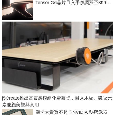
Tensor G6晶片且入手價調漲至899美
元
j5Create推出高質感模組化螢幕桌，融入木紋、磁吸元
素兼顧美觀與實用
顯卡太貴買不起？NVIDIA 秘密武器