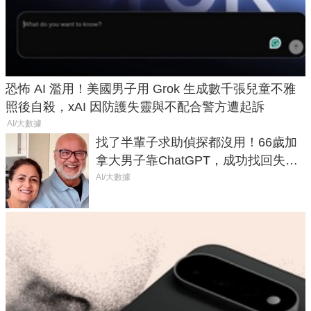
恐怖 AI 濫用！美國男子用 Grok 生成數千張兒童不雅
照後自殺，xAI 因防護失靈與不配合警方遭起訴
AI/大數據
找了半輩子求助偵探都沒用！66歲加
拿大男子靠ChatGPT，成功找回失散
50年家人
AI/大數據