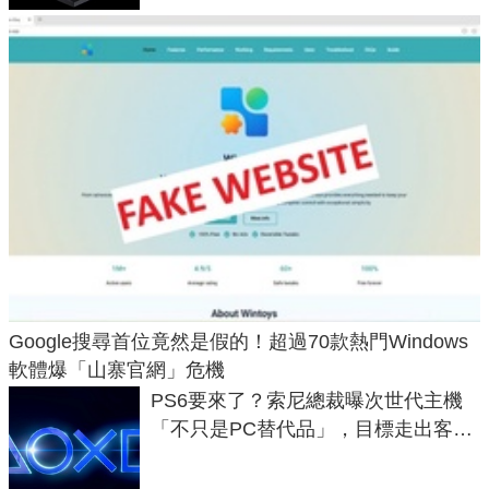
Google搜尋首位竟然是假的！超過70款熱門Windows
軟體爆「山寨官網」危機
PS6要來了？索尼總裁曝次世代主機
「不只是PC替代品」，目標走出客
廳、進軍電競桌面