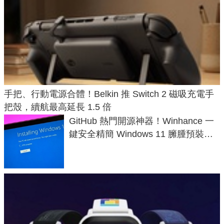
手把、行動電源合體！Belkin 推 Switch 2 磁吸充電手
把殼，續航最高延長 1.5 倍
GitHub 熱門開源神器！Winhance 一
鍵安全精簡 Windows 11 臃腫預裝軟
體與後台追蹤