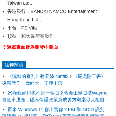
Taiwan Ltd.,
香港發行：BANDAI NAMCO Entertainment
Hong Kong Ltd.,
平台：PS Vita
類型：和太鼓節奏動作
※遊戲畫面皆為開發中畫面
延伸閱讀
《沉默的審判》將登陸 Netflix！《周處除三害》
導演新作，阮經天、王淨主演
29顆鏡頭也抓不到一個賊？舊金山竊賊搭Waymo
自駕車逃逸，隱私保護政策竟成警方辦案最大阻礙
原來 Windows 11 會出賣你？FBI 靠 GDID 識別