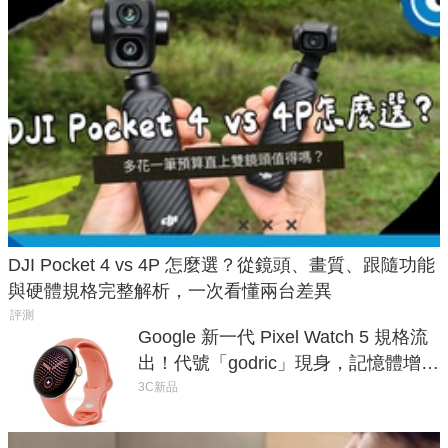
DJI Pocket 4 vs 4P 怎麼選？從鏡頭、畫質、跟隨功能
與硬體規格完整解析，一次看懂兩台差異
評測
Google 新一代 Pixel Watch 5 規格流
出！代號「godric」現身，記憶體增強
鎖定 AI 應用
3C新品