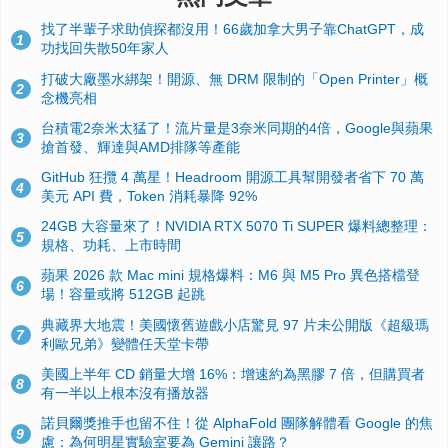
找了半輩子求助偵探都沒用！66歲加拿大男子靠ChatGPT，成
1
功找回失散50年家人
打破大廠墨水綁架！開源、無 DRM 限制的「Open Printer」概
2
念機亮相
台積電2奈米太猛了！流片量是3奈米同期的4倍，Google與蘋果
3
搶首發、輝達與AMD排隊等產能
GitHub 狂攬 4 萬星！Headroom 開源工具幫開發者省下 70 萬
4
美元 API 費，Token 消耗暴降 92%
24GB 大容量來了！NVIDIA RTX 5070 Ti SUPER 爆料總整理：
5
規格、功耗、上市時間
蘋果 2026 款 Mac mini 規格爆料：M6 與 M5 Pro 異色搭檔登
6
場！容量或將 512GB 起跳
典藏界大地震！美國懷舊遊戲小店驚見 97 片未公開版《超級瑪
7
利歐兄弟》變體任天堂卡帶
美國上半年 CD 銷量大增 16%：增速約為黑膠 7 倍，但購買者
8
有一半以上根本沒有播放器
諾貝爾獎推手也留不住！從 AlphaFold 團隊解體看 Google 的焦
9
慮：為何明星實驗室要為 Gemini 讓路？