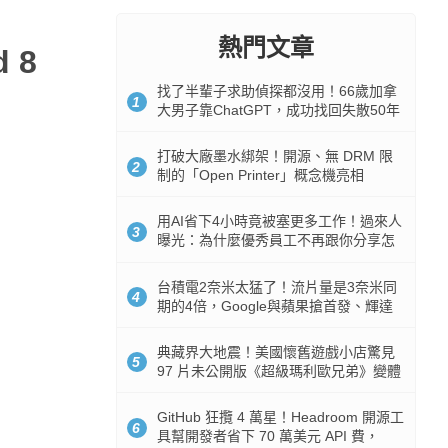
熱門文章
 8
找了半輩子求助偵探都沒用！66歲加拿
1
大男子靠ChatGPT，成功找回失散50年
家人
打破大廠墨水綁架！開源、無 DRM 限
2
制的「Open Printer」概念機亮相
用AI省下4小時竟被塞更多工作！過來人
3
曝光：為什麼優秀員工不再跟你分享怎
麼使用AI
台積電2奈米太猛了！流片量是3奈米同
4
期的4倍，Google與蘋果搶首發、輝達
與AMD排隊等產能
典藏界大地震！美國懷舊遊戲小店驚見
5
97 片未公開版《超級瑪利歐兄弟》變體
任天堂卡帶
GitHub 狂攬 4 萬星！Headroom 開源工
6
具幫開發者省下 70 萬美元 API 費，