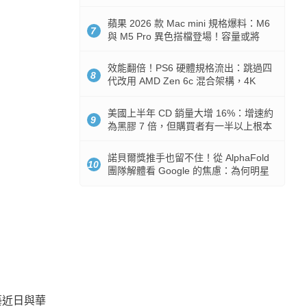
Token 消耗暴降 92%
蘋果 2026 款 Mac mini 規格爆料：M6
7
與 M5 Pro 異色搭檔登場！容量或將
512GB 起跳
效能翻倍！PS6 硬體規格流出：跳過四
8
代改用 AMD Zen 6c 混合架構，4K
120fps 與全光追時代來臨
美國上半年 CD 銷量大增 16%：增速約
9
為黑膠 7 倍，但購買者有一半以上根本
沒有播放器
諾貝爾獎推手也留不住！從 AlphaFold
10
團隊解體看 Google 的焦慮：為何明星
實驗室要為 Gemini 讓路？
藝近日與華