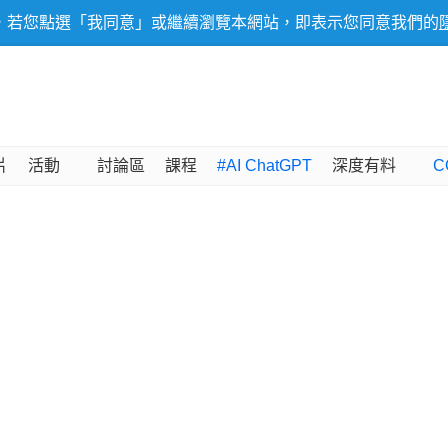
，若您點選「我同意」或繼續瀏覽本網站，即表示您同意我們的
片
活動
討論區
課程
#AI ChatGPT
深度有料
C