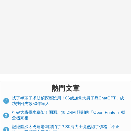
熱門文章
找了半輩子求助偵探都沒用！66歲加拿大男子靠ChatGPT，成
1
功找回失散50年家人
打破大廠墨水綁架！開源、無 DRM 限制的「Open Printer」概
2
念機亮相
記憶體漲太兇連老闆都怕了？SK海力士竟然認了價格「不正
3