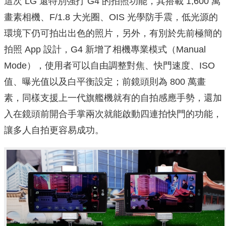
這次 LG 還特別強打 G4 的拍照功能，其搭載 1,600 萬
畫素相機、F/1.8 大光圈、OIS 光學防手震，低光源的
環境下仍可拍出出色的照片，另外，有別於先前極簡的
拍照 App 設計，G4 新增了相機專業模式（Manual
Mode），使用者可以自由調整對焦、快門速度、ISO
值、曝光值以及白平衡設定；前鏡頭則為 800 萬畫
素，同樣支援上一代旗艦機就有的自拍感應手勢，還加
入在鏡頭前開合手掌兩次就能啟動四連拍快門的功能，
讓多人自拍更容易成功。