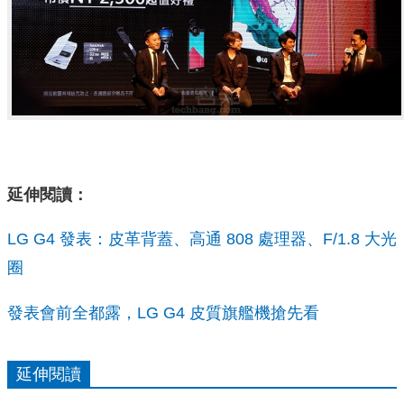
延伸閱讀：
LG G4 發表：皮革背蓋、高通 808 處理器、F/1.8 大光
圈
發表會前全都露，LG G4 皮質旗艦機搶先看
延伸閱讀