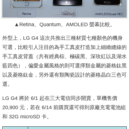
▲Retina、Quantum、AMOLED 螢幕比較。
外型上，LG G4 這次共推出三種材質七種顏色的機身
可選，比較引人注目的為手工真皮打造加上細緻縫線的
手工真皮背蓋（共有經典棕、極碳黑、深玫紅以及湖水
藍四色），偏愛金屬風格的則可選擇類金屬的菱格鈦黑
以及菱格鈦金，另外還有類陶瓷設計的菱格晶白三色可
選。
LG G4 將於 6/1 起在三大電信同步開賣，單機售價
20,900 元，若在 6/14 前購買還可得到原廠充電電池組
和 32G microSD 卡。