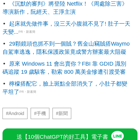
《沉默的審判》將登陸 Netflix！《周處除三害》
導演新作，阮經天、王淨主演
起床就先做件事，沒三天小腹就不見了! 肚子一天
天變...
PR・新素簡
29顆鏡頭也抓不到一個賊？舊金山竊賊搭Waymo
自駕車逃逸，隱私保護政策竟成警方辦案最大阻礙
原來 Windows 11 會出賣你？FBI 靠 GDID 識別
碼追蹤 19 歲駭客，勒索 800 萬美金慘遭引渡受審
檸檬搭配它，臉上斑點全部消失了，小肚子都變
平坦了
PR・新素簡
#Android
#手機
#新聞
送【10個ChatGPT的好工具】電子書