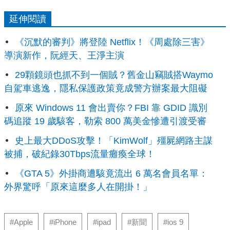
延伸閱讀
《沉默的審判》將登陸 Netflix！《周處除三害》
導演新作，阮經天、王淨主演
29顆鏡頭也抓不到一個賊？舊金山竊賊搭Waymo
自駕車逃逸，隱私保護政策竟成警方辦案最大阻礙
原來 Windows 11 會出賣你？FBI 靠 GDID 識別
碼追蹤 19 歲駭客，勒索 800 萬美金慘遭引渡受審
史上最大DDoS攻擊！「KimWolf」殭屍網路主謀
被捕，破紀錄30Tbps流量癱瘓全球！
《GTA 5》外掛商遭駭竟流出 6 萬名會員名單：
外界驚呼「原來這麼多人在開掛！」
#Apple
#iPhone
#ipad
#新聞
#ios 9