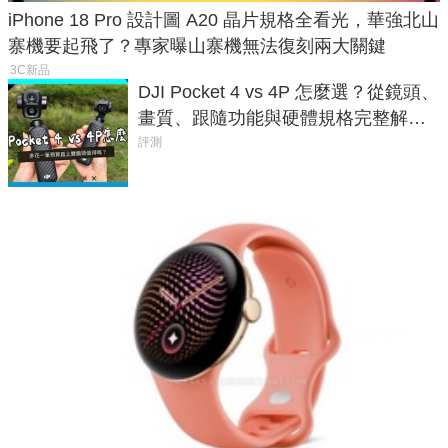
iPhone 18 Pro 設計圖 A20 晶片規格全看光，華強北山
寨機要起飛了？專家曝山寨機無法復刻兩大關鍵
3C新品
DJI Pocket 4 vs 4P 怎麼選？從鏡頭、
畫質、跟隨功能與硬體規格完整解
析，一次看懂兩台差異
評測