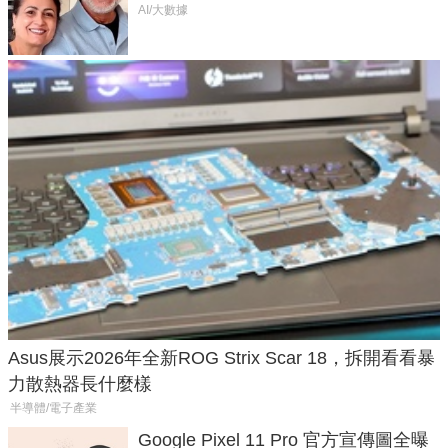
50年家人
AI/大數據
Asus展示2026年全新ROG Strix Scar 18，拆開看看暴
力散熱器長什麼樣
半導體/電子產業
Google Pixel 11 Pro 官方宣傳圖全曝