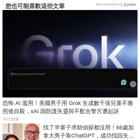
Recommended by
您也可能喜歡這些文章
恐怖 AI 濫用！美國男子用 Grok 生成數千張兒童不雅
照後自殺，xAI 因防護失靈與不配合警方遭起訴
AI/大數據
找了半輩子求助偵探都沒用！66歲加
拿大男子靠ChatGPT，成功找回失散