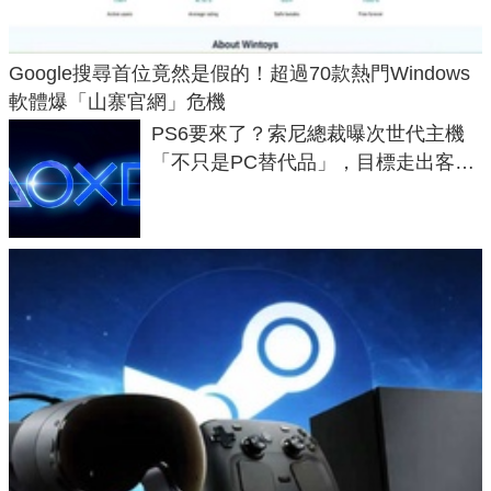
Google搜尋首位竟然是假的！超過70款熱門Windows
軟體爆「山寨官網」危機
PS6要來了？索尼總裁曝次世代主機
「不只是PC替代品」，目標走出客
廳、進軍電競桌面