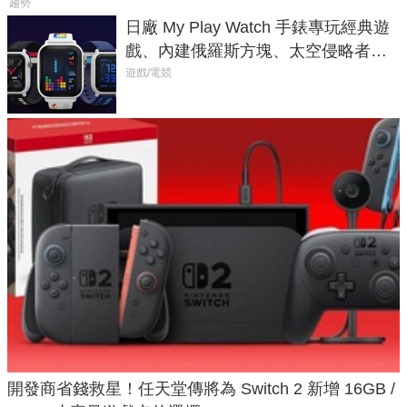
趨勢
日廠 My Play Watch 手錶專玩經典遊
戲、內建俄羅斯方塊、太空侵略者，
不過竟然不能連手機？
遊戲/電競
開發商省錢救星！任天堂傳將為 Switch 2 新增 16GB /