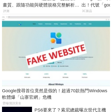
畫質、跟隨功能與硬體規格完整解析，
出！代號「god
一次看懂兩台差異
鎖定 AI 應用
評測
3C新品
Google搜尋首位竟然是假的！超過70款熱門Windows
軟體爆「山寨官網」危機
雲端/資訊安全
PS6要來了？索尼總裁曝次世代主機