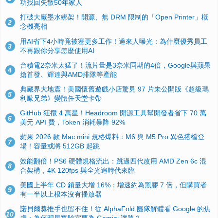
功找回失散50年家人
打破大廠墨水綁架！開源、無 DRM 限制的「Open Printer」概
2
念機亮相
用AI省下4小時竟被塞更多工作！過來人曝光：為什麼優秀員工
3
不再跟你分享怎麼使用AI
台積電2奈米太猛了！流片量是3奈米同期的4倍，Google與蘋果
4
搶首發、輝達與AMD排隊等產能
典藏界大地震！美國懷舊遊戲小店驚見 97 片未公開版《超級瑪
5
利歐兄弟》變體任天堂卡帶
GitHub 狂攬 4 萬星！Headroom 開源工具幫開發者省下 70 萬
6
美元 API 費，Token 消耗暴降 92%
蘋果 2026 款 Mac mini 規格爆料：M6 與 M5 Pro 異色搭檔登
7
場！容量或將 512GB 起跳
效能翻倍！PS6 硬體規格流出：跳過四代改用 AMD Zen 6c 混
8
合架構，4K 120fps 與全光追時代來臨
美國上半年 CD 銷量大增 16%：增速約為黑膠 7 倍，但購買者
9
有一半以上根本沒有播放器
諾貝爾獎推手也留不住！從 AlphaFold 團隊解體看 Google 的焦
10
慮：為何明星實驗室要為 Gemini 讓路？