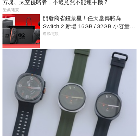
方塊、太空侵略者，不過竟然不能連手機？
遊戲/電競
開發商省錢救星！任天堂傳將為
Switch 2 新增 16GB / 32GB 小容量遊
戲卡的選擇
遊戲/電競