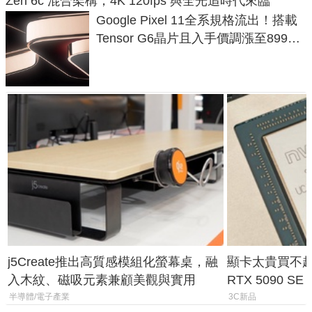
Zen 6c 混合架構，4K 120fps 與全光追時代來臨
Google Pixel 11全系規格流出！搭載
Tensor G6晶片且入手價調漲至899美
元
j5Create推出高質感模組化螢幕桌，融
顯卡太貴買不起？
入木紋、磁吸元素兼顧美觀與實用
RTX 5090 S
體
半導體/電子產業
3C新品