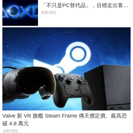
「不只是PC替代品」，目標走出客
廳、進軍電競桌面
遊戲/電競
Valve 新 VR 旗艦 Steam Frame 傳天價定價、最高恐
破 4.8 萬元
遊戲/電競