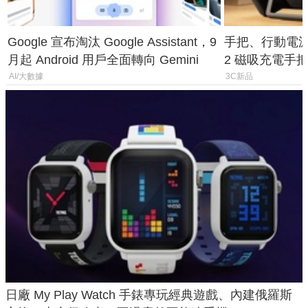
Google 宣布淘汰 Google Assistant，9
手把、行動電源合體
月起 Android 用戶全面轉向 Gemini
2 磁吸充電手把
倍
AI/大數據
3C新品
日廠 My Play Watch 手錶專玩經典遊戲、內建俄羅斯