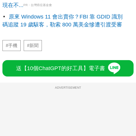
現在不...
PR・台灣癌症基金會
原來 Windows 11 會出賣你？FBI 靠 GDID 識別
碼追蹤 19 歲駭客，勒索 800 萬美金慘遭引渡受審
#手機
#新聞
送【10個ChatGPT的好工具】電子書
ADVERTISEMENT