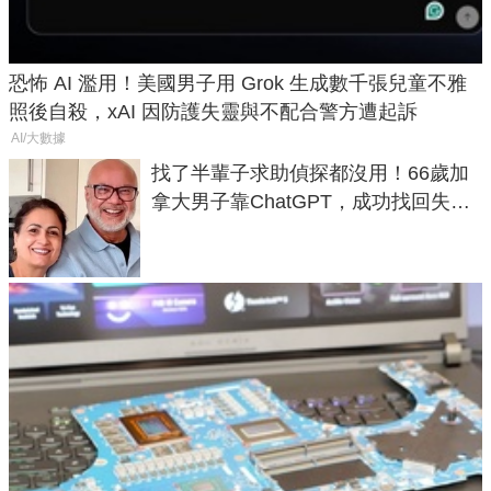
恐怖 AI 濫用！美國男子用 Grok 生成數千張兒童不雅
照後自殺，xAI 因防護失靈與不配合警方遭起訴
AI/大數據
找了半輩子求助偵探都沒用！66歲加
拿大男子靠ChatGPT，成功找回失散
50年家人