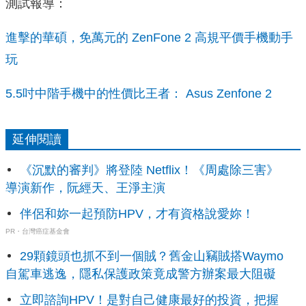
測試報導：
進擊的華碩，免萬元的 ZenFone 2 高規平價手機動手
玩
5.5吋中階手機中的性價比王者： Asus Zenfone 2
延伸閱讀
《沉默的審判》將登陸 Netflix！《周處除三害》
導演新作，阮經天、王淨主演
伴侶和妳一起預防HPV，才有資格說愛妳！
PR・台灣癌症基金會
29顆鏡頭也抓不到一個賊？舊金山竊賊搭Waymo
自駕車逃逸，隱私保護政策竟成警方辦案最大阻礙
立即諮詢HPV！是對自己健康最好的投資，把握