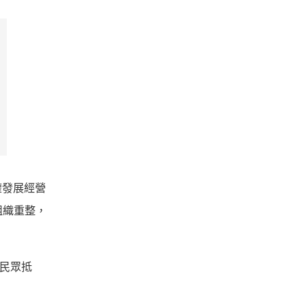
權發展經營
有組織重整，
遭民眾抵