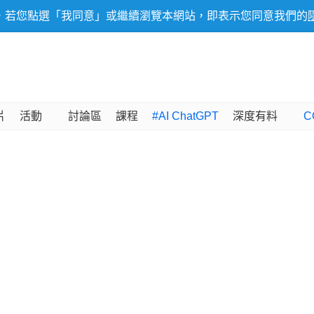
，若您點選「我同意」或繼續瀏覽本網站，即表示您同意我們的
片
活動
討論區
課程
#AI ChatGPT
深度有料
C