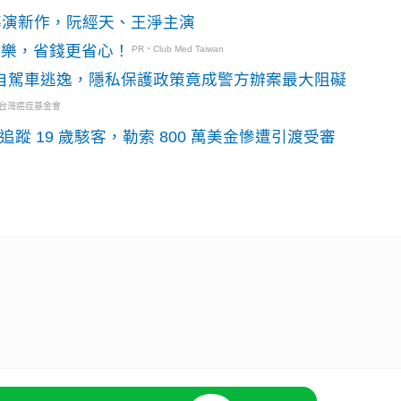
》導演新作，阮經天、王淨主演
玩樂，省錢更省心！
PR・Club Med Taiwan
o自駕車逃逸，隱私保護政策竟成警方辦案最大阻礙
・台灣癌症基金會
識別碼追蹤 19 歲駭客，勒索 800 萬美金慘遭引渡受審