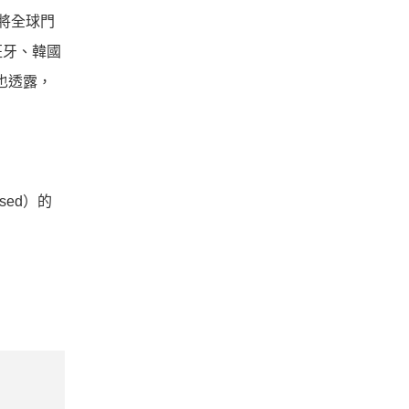
，將全球門
班牙、韓國
當時也透露，
sed）的