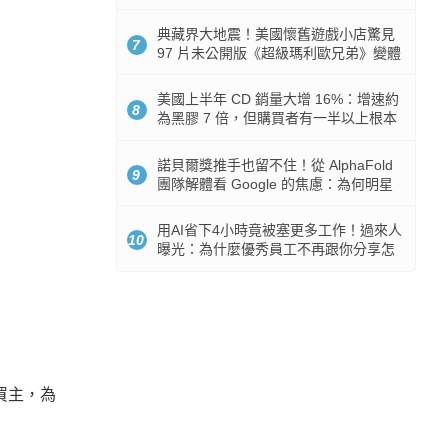
512GB 起跳
典藏界大地震！美國懷舊遊戲小店驚見
7
97 片未公開版《超級瑪利歐兄弟》變體
任天堂卡帶
美國上半年 CD 銷量大增 16%：增速約
8
為黑膠 7 倍，但購買者有一半以上根本
沒有播放器
諾貝爾獎推手也留不住！從 AlphaFold
9
團隊解體看 Google 的焦慮：為何明星
實驗室要為 Gemini 讓路？
用AI省下4小時竟被塞更多工作！過來人
10
曝光：為什麼優秀員工不再跟你分享怎
麼使用AI
買主，為