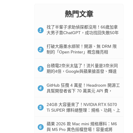
熱門文章
找了半輩子求助偵探都沒用！66歲加拿
1
大男子靠ChatGPT，成功找回失散50年
家人
打破大廠墨水綁架！開源、無 DRM 限
2
制的「Open Printer」概念機亮相
台積電2奈米太猛了！流片量是3奈米同
3
期的4倍，Google與蘋果搶首發、輝達
與AMD排隊等產能
GitHub 狂攬 4 萬星！Headroom 開源工
4
具幫開發者省下 70 萬美元 API 費，
Token 消耗暴降 92%
24GB 大容量來了！NVIDIA RTX 5070
5
Ti SUPER 爆料總整理：規格、功耗、上
市時間
蘋果 2026 款 Mac mini 規格爆料：M6
6
與 M5 Pro 異色搭檔登場！容量或將