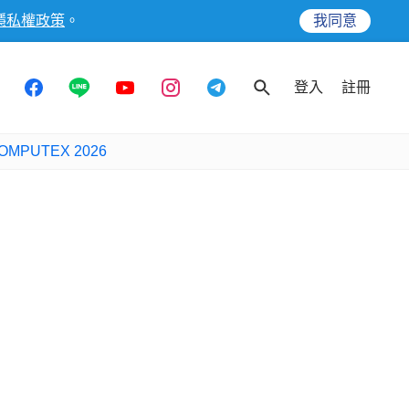
隱私權政策
。
我同意
登入
註冊
OMPUTEX 2026