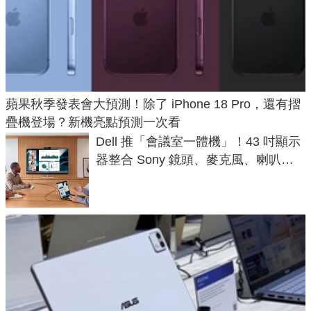
蘋果秋季發表會大預測！除了 iPhone 18 Pro，還有摺
疊機登場？新機亮點預測一次看
Dell 推「會議室一體機」！43 吋顯示
器整合 Sony 鏡頭、麥克風、喇叭，
一條 USB-C 就能開會