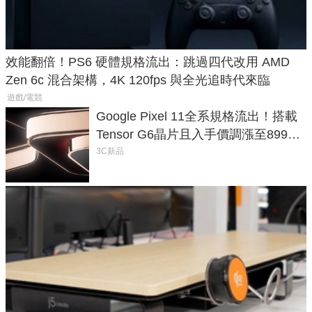
效能翻倍！PS6 硬體規格流出：跳過四代改用 AMD
Zen 6c 混合架構，4K 120fps 與全光追時代來臨
遊戲/電競
Google Pixel 11全系規格流出！搭載
Tensor G6晶片且入手價調漲至899美
元
3C新品