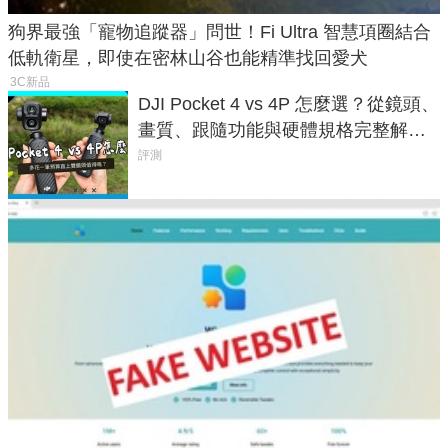
狗界最強「寵物追蹤器」問世！Fi Ultra 智慧項圈結合
低軌衛星，即使在密林山谷也能精準找回愛犬
3C新品
DJI Pocket 4 vs 4P 怎麼選？從鏡頭、
畫質、跟隨功能與硬體規格完整解
析，一次看懂兩台差異
評測