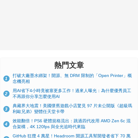
熱門文章
打破大廠墨水綁架！開源、無 DRM 限制的「Open Printer」概
1
念機亮相
用AI省下4小時竟被塞更多工作！過來人曝光：為什麼優秀員工
2
不再跟你分享怎麼使用AI
典藏界大地震！美國懷舊遊戲小店驚見 97 片未公開版《超級瑪
3
利歐兄弟》變體任天堂卡帶
效能翻倍！PS6 硬體規格流出：跳過四代改用 AMD Zen 6c 混
4
合架構，4K 120fps 與全光追時代來臨
GitHub 狂攬 4 萬星！Headroom 開源工具幫開發者省下 70 萬