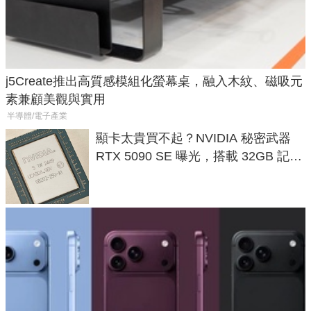
j5Create推出高質感模組化螢幕桌，融入木紋、磁吸元
素兼顧美觀與實用
半導體/電子產業
顯卡太貴買不起？NVIDIA 秘密武器
RTX 5090 SE 曝光，搭載 32GB 記憶
體