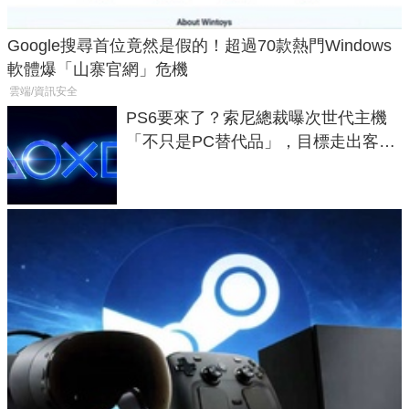
Google搜尋首位竟然是假的！超過70款熱門Windows
軟體爆「山寨官網」危機
雲端/資訊安全
PS6要來了？索尼總裁曝次世代主機
「不只是PC替代品」，目標走出客
廳、進軍電競桌面