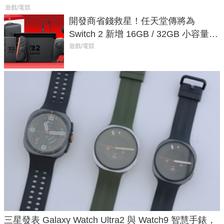
遊戲/電競
開發商省錢救星！任天堂傳將為
Switch 2 新增 16GB / 32GB 小容量遊
戲卡的選擇
遊戲/電競
三星發表 Galaxy Watch Ultra2 與 Watch9 智慧手錶，