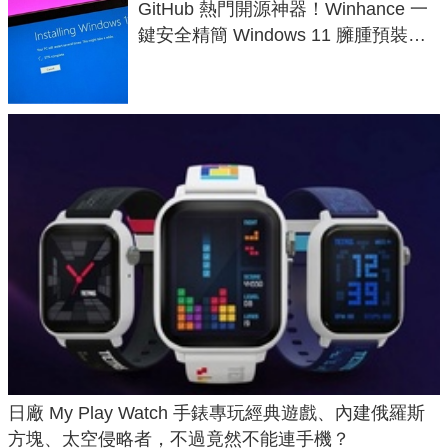
GitHub 熱門開源神器！Winhance 一
鍵安全精簡 Windows 11 臃腫預裝軟
體與後台追蹤
日廠 My Play Watch 手錶專玩經典遊戲、內建俄羅斯
方塊、太空侵略者，不過竟然不能連手機？