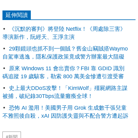
延伸閱讀
《沉默的審判》將登陸 Netflix！《周處除三害》
導演新作，阮經天、王淨主演
29顆鏡頭也抓不到一個賊？舊金山竊賊搭Waymo
自駕車逃逸，隱私保護政策竟成警方辦案最大阻礙
原來 Windows 11 會出賣你？FBI 靠 GDID 識別
碼追蹤 19 歲駭客，勒索 800 萬美金慘遭引渡受審
史上最大DDoS攻擊！「KimWolf」殭屍網路主謀
被捕，破紀錄30Tbps流量癱瘓全球！
恐怖 AI 濫用！美國男子用 Grok 生成數千張兒童
不雅照後自殺，xAI 因防護失靈與不配合警方遭起訴
#新聞