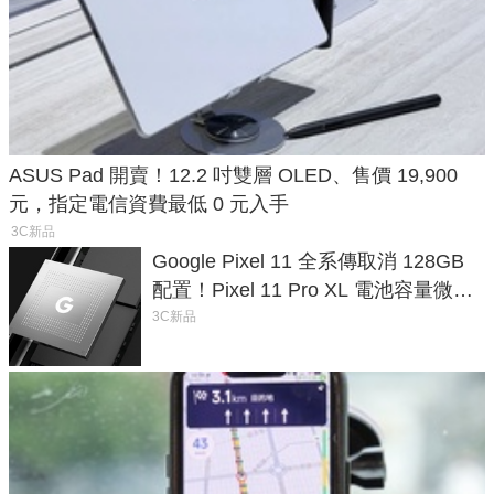
ASUS Pad 開賣！12.2 吋雙層 OLED、售價 19,900
元，指定電信資費最低 0 元入手
3C新品
Google Pixel 11 全系傳取消 128GB
配置！Pixel 11 Pro XL 電池容量微降
1.6%
3C新品