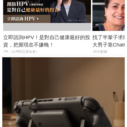
立即諮詢HPV！是對自己健康最好的投
找了半輩子求助
資，把握現在不嫌晚！
大男子靠Chat
年家人
PR（台灣癌症基金會）
AI/大數據