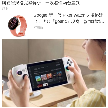
與硬體規格完整解析，一次看懂兩台差異
評測
Google 新一代 Pixel Watch 5 規格流
出！代號「godric」現身，記憶體增強
鎖定 AI 應用
3C新品