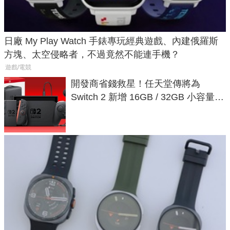
日廠 My Play Watch 手錶專玩經典遊戲、內建俄羅斯
方塊、太空侵略者，不過竟然不能連手機？
遊戲/電競
開發商省錢救星！任天堂傳將為
Switch 2 新增 16GB / 32GB 小容量遊
戲卡的選擇