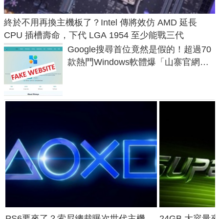
終於不用再換主機板了？Intel 傳將效仿 AMD 延長
CPU 插槽壽命，下代 LGA 1954 至少能戰三代
Google搜尋首位竟然是假的！超過70
款熱門Windows軟體爆「山寨官網」
危機
PS6要來了？索尼總裁曝次世代主機
24GB 大容量來了