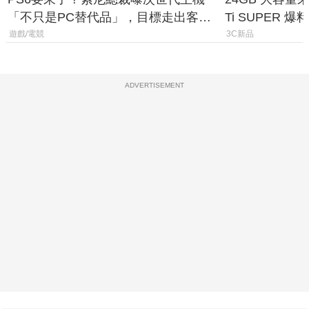
「不只是PC替代品」，目標走出客
Ti SUPER
廳、進軍電競桌面
上市時間
遊戲/電競
3C新品
ADVERTISEMENT