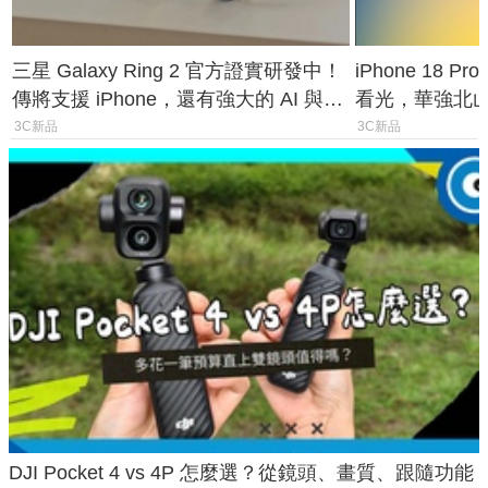
三星 Galaxy Ring 2 官方證實研發中！
iPhone 18 
傳將支援 iPhone，還有強大的 AI 與智
看光，華強北
慧家電連動功能
山寨機無法復
3C新品
3C新品
DJI Pocket 4 vs 4P 怎麼選？從鏡頭、畫質、跟隨功能