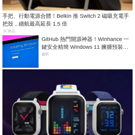
手把、行動電源合體！Belkin 推 Switch 2 磁吸充電手
把殼，續航最高延長 1.5 倍
3C新品
GitHub 熱門開源神器！Winhance 一
鍵安全精簡 Windows 11 臃腫預裝軟
體與後台追蹤
趨勢