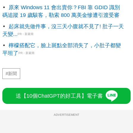
原來 Windows 11 會出賣你？FBI 靠 GDID 識別
碼追蹤 19 歲駭客，勒索 800 萬美金慘遭引渡受審
起床就先做件事，沒三天小腹就不見了! 肚子一天
天變...
PR・新素簡
檸檬搭配它，臉上斑點全部消失了，小肚子都變
平坦了
PR・新素簡
#新聞
送【10個ChatGPT的好工具】電子書
ADVERTISEMENT