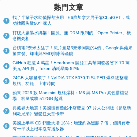
熱門文章
找了半輩子求助偵探都沒用！66歲加拿大男子靠ChatGPT，成
1
功找回失散50年家人
打破大廠墨水綁架！開源、無 DRM 限制的「Open Printer」概
2
念機亮相
台積電2奈米太猛了！流片量是3奈米同期的4倍，Google與蘋果
3
搶首發、輝達與AMD排隊等產能
GitHub 狂攬 4 萬星！Headroom 開源工具幫開發者省下 70 萬
4
美元 API 費，Token 消耗暴降 92%
24GB 大容量來了！NVIDIA RTX 5070 Ti SUPER 爆料總整理：
5
規格、功耗、上市時間
蘋果 2026 款 Mac mini 規格爆料：M6 與 M5 Pro 異色搭檔登
6
場！容量或將 512GB 起跳
典藏界大地震！美國懷舊遊戲小店驚見 97 片未公開版《超級瑪
7
利歐兄弟》變體任天堂卡帶
美國上半年 CD 銷量大增 16%：增速約為黑膠 7 倍，但購買者
8
有一半以上根本沒有播放器