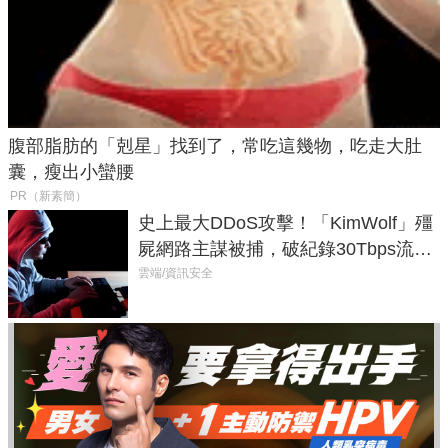
腹部脂肪的「剋星」找到了，常吃這幾物，吃走大肚
囊，瘦出小蠻腰
PR（新素簡）
史上最大DDoS攻擊！「KimWolf」殭
屍網路主謀被捕，破紀錄30Tbps流量
癱瘓全球！
雲端/資訊安全