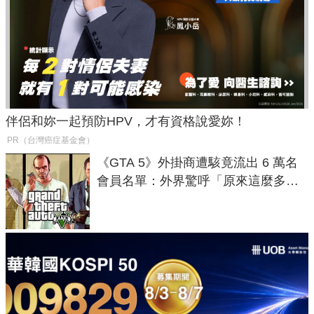
伴侶和妳一起預防HPV，才有資格說愛妳！
PR（台灣癌症基金會）
《GTA 5》外掛商遭駭竟流出 6 萬名
會員名單：外界驚呼「原來這麼多人
在開掛！」