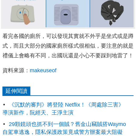
看完各國的廁所，可以發現其實就不外乎是坐式或是蹲
式，而且大部分的國家廁所樣式很相似，要注意的就是
禮儀上會略有不同，出國玩還是小心不要踩到地雷了！
資料來源：
makeuseof
延伸閱讀
《沉默的審判》將登陸 Netflix！《周處除三害》
導演新作，阮經天、王淨主演
29顆鏡頭也抓不到一個賊？舊金山竊賊搭Waymo
自駕車逃逸，隱私保護政策竟成警方辦案最大阻礙