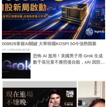
009829掌握AI關鍵 大華韓國KOSPI 50今強勢開募
PR（大華銀全能行銷方案）
恐怖 AI 濫用！美國男子用 Grok 生成
數千張兒童不雅照後自殺，xAI 因防護
失靈與不配合警方遭起訴